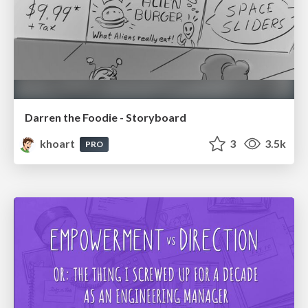
Darren the Foodie - Storyboard
khoart
3
3.5k
PRO