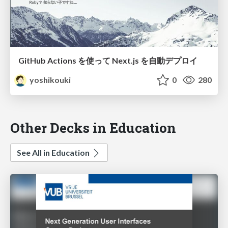
GitHub Actions を使って Next.js を自動デプロイ
yoshikouki
0
280
Other Decks in Education
See All in Education