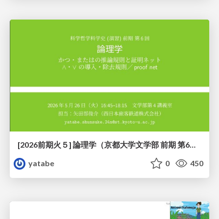
[2026前期火５] 論理学（京都大学文学部 前期 第6回）「かつとまたはの規則」
yatabe
0
450