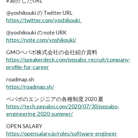
# 紹介したURL
@yoshikouki の Twitter URL
https://twitter.com/yoshikouki_
@yoshikouki の note URK
https://note.com/yoshikouki/
GMOペパボ株式会社の会社紹介資料
https://speakerdeck.com/pepabo_recruit/company-
profile-for-career
roadmap.sh
https://roadmap.sh/
ペパボのエンジニアの各種制度 2020 夏
https://tech.pepabo.com/2020/07/30/pepabo-
engineering-2020-summer/
OPEN SALARY
https://opensalary.jp/roles/software-engineer