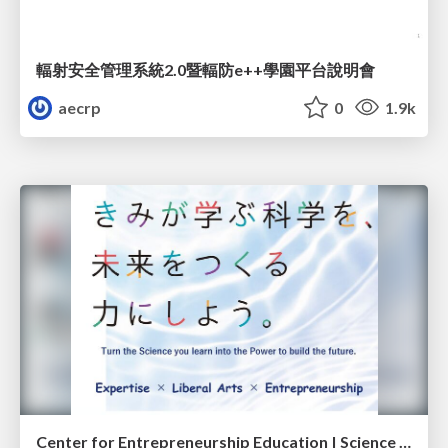
輻射安全管理系統2.0暨輻防e++學園平台說明會
aecrp
0
1.9k
Center for Entrepreneurship Education | Science Tokyo (Institute of Science Tokyo)