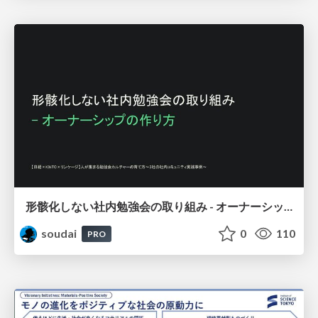
形骸化しない社内勉強会の取り組み - オーナーシップの作り方 / In-house study session
soudai
0
110
PRO