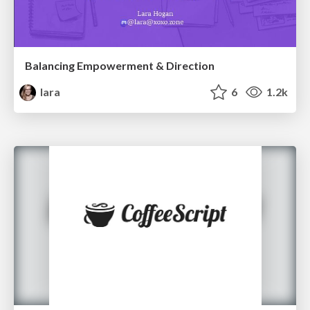
Balancing Empowerment & Direction
lara
6
1.2k