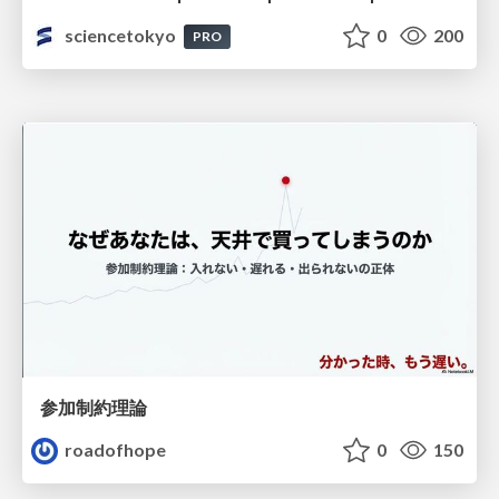
sciencetokyo
0
200
PRO
参加制約理論
roadofhope
0
150