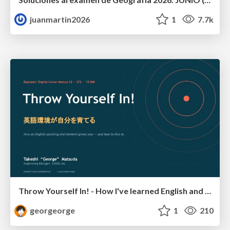
juanmartin2026
1
7.7k
Throw Yourself In! - How I've learned English and What I'm Facing
georgeorge
1
210