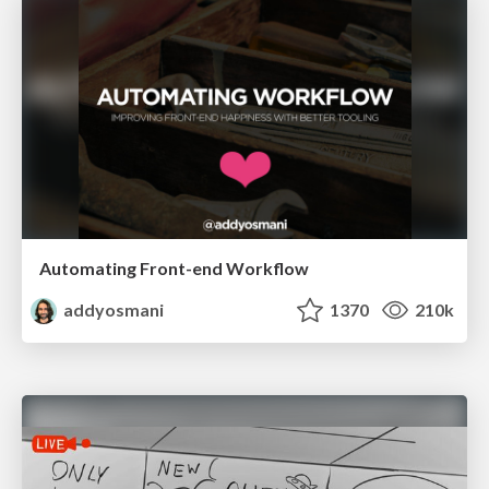
Automating Front-end Workflow
addyosmani
1370
210k