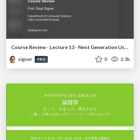
Course Review - Lecture 13 - Next Generation User Interfaces (4018166FNR)
signer
0
2.3k
PRO