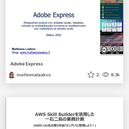
Adobe Express
matleenalaakso
2
8.3k