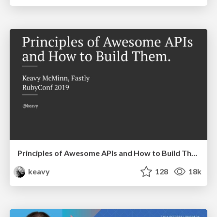
Principles of Awesome APIs and How to Build Them.
keavy
128
18k