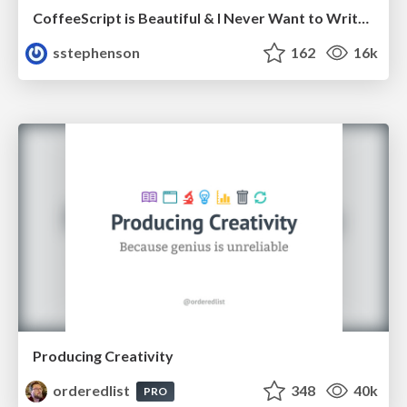
CoffeeScript is Beautiful & I Never Want to Write Plain JavaScript Again
sstephenson
162
16k
Producing Creativity
orderedlist
348
40k
PRO