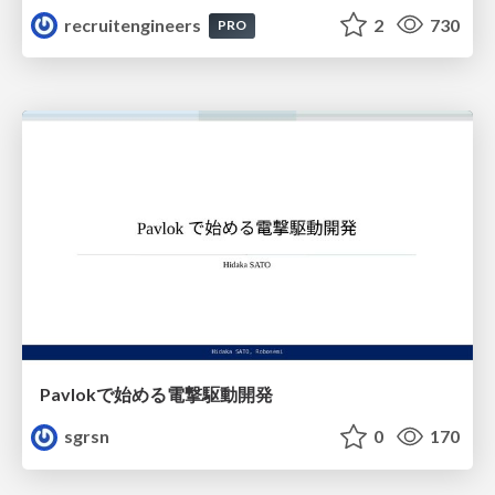
recruitengineers
2
730
PRO
Pavlokで始める電撃駆動開発
sgrsn
0
170