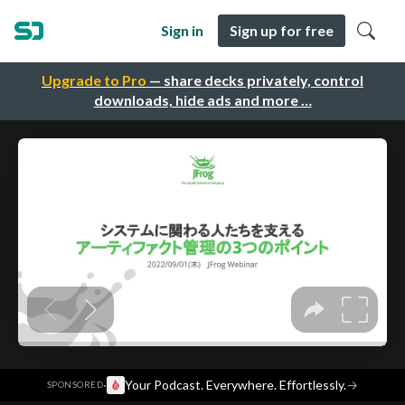
Sign in
Sign up for free
Upgrade to Pro
— share decks privately, control
downloads, hide ads and more …
·
Your Podcast. Everywhere. Effortlessly.
→
SPONSORED