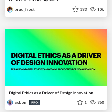
brad_frost
183
10k
Digital Ethics as a Driver of Design Innovation
axbom
1
360
PRO