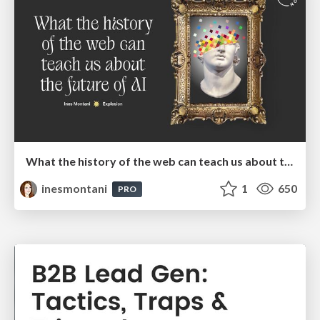
What the history of the web can teach us about the future of AI
inesmontani
1
650
PRO