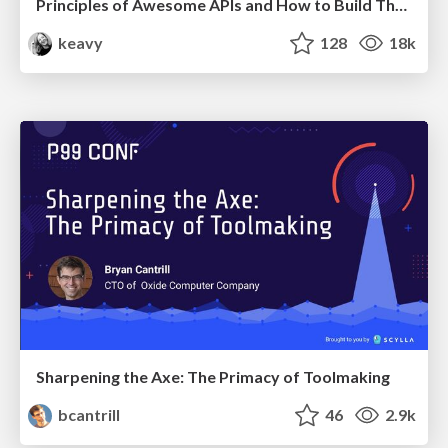
Principles of Awesome APIs and How to Build Them.
keavy
128
18k
Sharpening the Axe: The Primacy of Toolmaking
bcantrill
46
2.9k