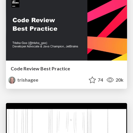
Code Review Best Practice
trishagee
74
20k