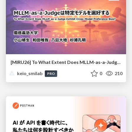
[MIRU26] To What Extent Does MLLM-as-a-Judge Exhibit Cross-Model Preference Bias?
keio_smilab
0
210
PRO