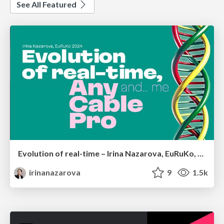
See All Featured
Evolution of real-time – Irina Nazarova, EuRuKo, 2024
irinanazarova
9
1.5k