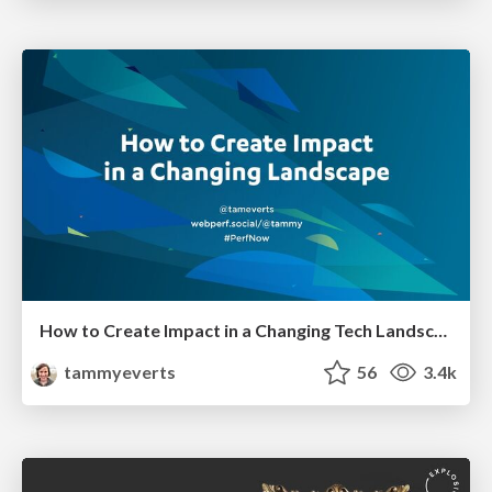
How to Create Impact in a Changing Tech Landscape [PerfNow 2023]
tammyeverts
56
3.4k