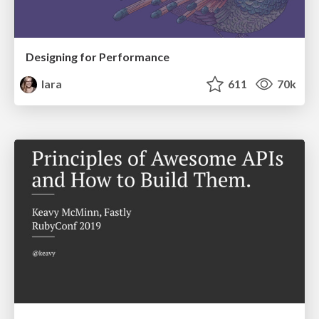
Designing for Performance
lara
611
70k