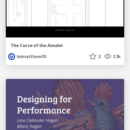
The Curse of the Amulet
leimatthew05
2
13k