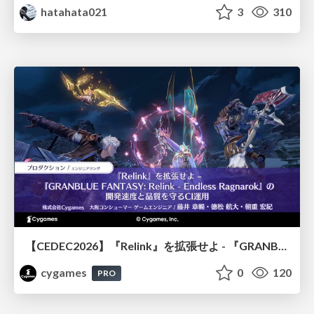
hatahata021
3
310
【CEDEC2026】『Relink』を拡張せよ - 『GRANBLUE FANTASY: Relink - Endless Ragnarok』の開発速度と品質を守るCI運用
cygames
0
120
PRO