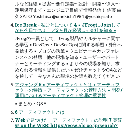
ルなど経験 ▪ 提案〜要件定義〜設計・開発〜導入〜
運用保守まで ▪ エンジニア目線で情報発信！ 佐藤 由
久 SATO Yoshihisa @umekichi1984 @yoshiq-sato
Ice Break - 私ごとについて 4 ▪ JFrogにJoinして
から今日でちょうど3ヶ月が経過... ◦ 会社を知る ▪
JFrogの一員として、JFrog製品やカルチャーに関す
る学習 ▪ DevOps・DevSecOpsに関する学習 ◦ 外部へ
発信する ▪ ブログの執筆 ▪ ウェビナーやカンファレ
ンスへの登壇 ◦ 他の現場を知る ▪ ユーザーやパート
ナーとミーティングする ▪ より今の現場を知り、求
められる情報を提供したい ◦ ぜひチャットやQAなど
を通して、みなさんの現場のお話も教えてください
アジェンダ 5 ▪ アーティファクトとは ◦ アーティフ
ァクトの特徴 ◦ アーティファクトの管理方法 ▪ 開発/
運用におけるアーティファクト管理の重要性
▪ まとめ・Q&A
6 アーティファクトとは
Webで見つけた「アーティファクト」の説明 7 英辞
郎 on the WEB: https://eow.alc.co.jp/search?