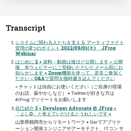
Transcript
システムに関わる人たちを支える アーティファクト
管理の3つのポイント 2022/09/01(木) JFrog
Webinar
はじめに 2 ▪ 資料・動画は後ほど公開します ◦ 公開
後、本ウェビナーにご登録いただいたメール宛にお
知らせします ▪ Zoom機能を使って、是非ご参加く
ださい ◦ Q&Aで質問を随時書き込んでください
◦ チャットは自由にお使いください（ご自身の現場
のお話、賑やかしなど） ▪ Twitterが好きな方は
#JFrog でツイートをお願いします
自己紹介 3 ▪ Developer Advocate @ JFrog ▪
「よしQ」と覚えていだけるとうれしいです ▪
山形県鶴岡市からリモートワーク ▪ SIerでアプリケ
ーション開発エンジニアやアーキテクト、ITコン サ