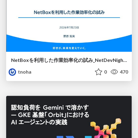
NetBoxを利用した作業効率化の試み_NetDevNight4
tnoha
0
470