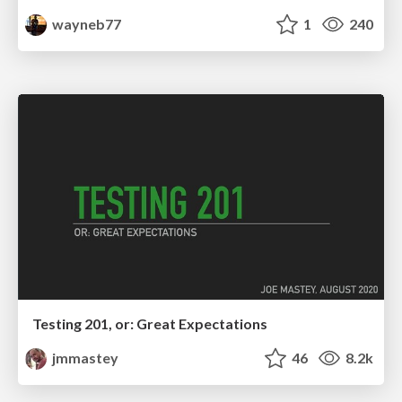
wayneb77
1
240
Testing 201, or: Great Expectations
jmmastey
46
8.2k