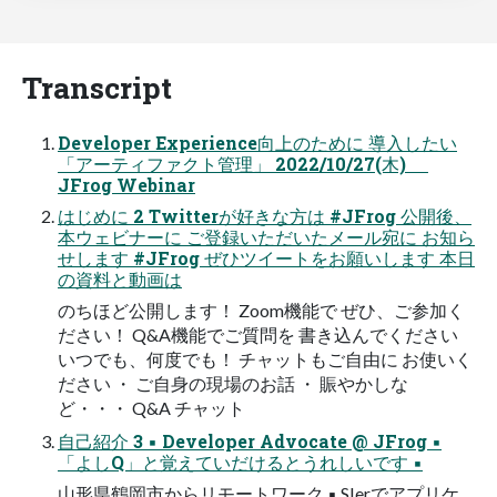
Transcript
Developer Experience向上のために 導入したい
「アーティファクト管理」 2022/10/27(木)
JFrog Webinar
はじめに 2 Twitterが好きな方は #JFrog 公開後、
本ウェビナーに ご登録いただいたメール宛に お知ら
せします #JFrog ぜひツイートをお願いします 本日
の資料と動画は
のちほど公開します！ Zoom機能で ぜひ、ご参加く
ださい！ Q&A機能でご質問を 書き込んでください
いつでも、何度でも！ チャットもご自由に お使いく
ださい ・ ご自身の現場のお話 ・ 賑やかしな
ど・・・ Q&A チャット
自己紹介 3 ▪ Developer Advocate @ JFrog ▪
「よしQ」と覚えていだけるとうれしいです ▪
山形県鶴岡市からリモートワーク ▪ SIerでアプリケ