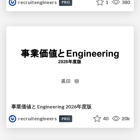
recruitengineers
1
380
PRO
事業価値と Engineering 2026年度版
recruitengineers
40
20k
PRO