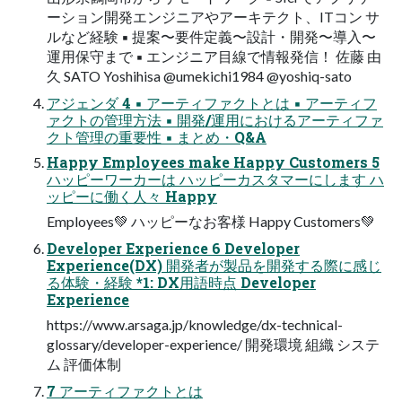
ーション開発エンジニアやアーキテクト、ITコン サ
ルなど経験 ▪ 提案〜要件定義〜設計・開発〜導入〜
運用保守まで ▪ エンジニア目線で情報発信！ 佐藤 由
久 SATO Yoshihisa @umekichi1984 @yoshiq-sato
アジェンダ 4 ▪ アーティファクトとは ▪ アーティフ
ァクトの管理方法 ▪ 開発/運用におけるアーティファ
クト管理の重要性 ▪ まとめ・Q&A
Happy Employees make Happy Customers 5
ハッピーワーカーは ハッピーカスタマーにします ハ
ッピーに働く人々 Happy
Employees💚 ハッピーなお客様 Happy Customers💚
Developer Experience 6 Developer
Experience(DX) 開発者が製品を開発する際に感じ
る体験・経験 *1: DX用語時点 Developer
Experience
https://www.arsaga.jp/knowledge/dx-technical-
glossary/developer-experience/ 開発環境 組織 システ
ム 評価体制
7 アーティファクトとは