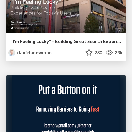
"I'm Feeling Lucky" - Building Great Search Experiences for Today's Users (#IAC19)
danielanewman
230
23k