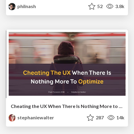
philnash
52
3.8k
Cheating the UX When There Is Nothing More to Optimize - PixelPioneers
stephaniewalter
287
14k