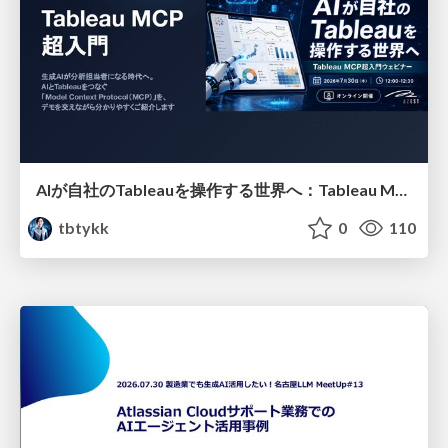
AIが自社のTableauを操作する世界へ：Tableau MCP超入門
tbtykk
0
110