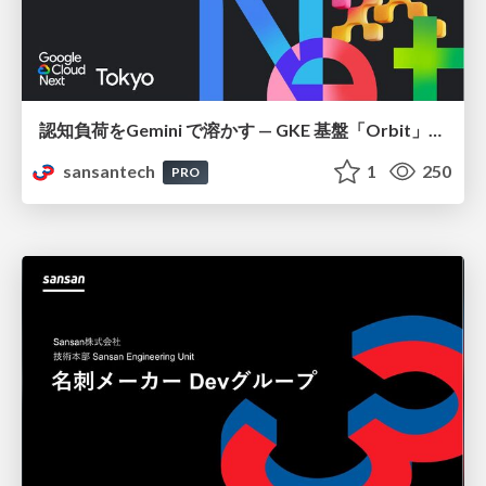
認知負荷をGemini で溶かす — GKE 基盤「Orbit」における AI エージェントの実践
sansantech
1
250
PRO