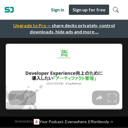
Sign in
Sign up for free
Upgrade to Pro
— share decks privately, control
downloads, hide ads and more …
·
Your Podcast. Everywhere. Effortlessly.
→
SPONSORED