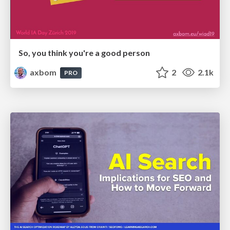
So, you think you're a good person
axbom
2
2.1k
PRO