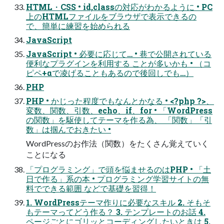
HTML・CSS • id,classの対応がわかるように • PC
上のHTMLファイルをブラウザで表示できるの
で、簡単に練習を始められる
JavaScript
JavaScript • 必要に応じて… • 巷で公開されている
便利なプラグインを利用する ことが多いかも • （コ
ピペ+αで凌げることもあるので後回しでも…）
PHP
PHP • かじった程度でもなんとかなる • <?php ?>、
変数、関数、引数、echo、if、for • 「WordPress
の関数」を駆使してテーマを作る為、 「関数」「引
数」は掴んでおきたい •
WordPressのお作法（関数）をたくさん覚えていく
ことになる
「プログラミング」で頭を悩ませるのはPHP • 「土
日で作る」系の本 • プログラミング学習サイトの無
料でできる範囲 などで基礎を習得！
1. WordPressテーマ作りに必要なスキル 2. そもそ
もテーマってどう作る？ 3. テンプレートのお話 4.
ページごとにゴリッとコーディングしたいときは 5.