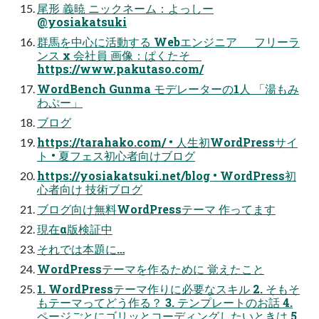
尾形 義暁 ニックネーム：よっしー
@yosiakatsuki
群馬を中心に活動する Webエンジニア フリーラ
ンス x 会社員 画像：ぱくたそ
https://www.pakutaso.com/
WordBench Gunma モデレーターの1人 「湯もみ
わぷー」
ブログ
https://tarahako.com/ • 人生初WordPressサイ
ト • 夏フェス初心者向けブログ
https://yosiakatsuki.net/blog • WordPress初
心者向け 技術ブログ
ブログ向け無料WordPressテーマ 作ってます
現在α版検証中
それでは本題に…
WordPressテーマを作るために 覚えたこと
1. WordPressテーマ作りに必要なスキル 2. そもそ
もテーマってどう作る？ 3. テンプレートのお話 4.
ページごとにゴリッとコーディングしたいときは 5.