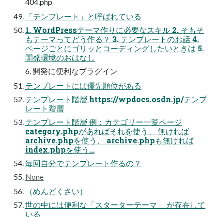
404.php
「テンプレート」と呼ばれている
1. WordPressテーマ作りに必要なスキル 2. そもそ
もテーマってどう作る？ 3. テンプレートのお話 4.
ページごとにゴリッとコーディングしたいときは 5.
開発環境のおはなし
6. 開発に便利なプラグイン
テンプレートには優先順位がある
テンプレート階層 https://wpdocs.osdn.jp/テンプ
レート階層
テンプレート階層 例：カテゴリー一覧ページ
category.phpがあればそれを使う、 無ければ
archive.phpを使う、 archive.phpも無ければ
index.phpを使う…
毎回自分でテンプレート作るの？
None
（めんどくさい）
世の中には便利な「スターターテーマ」 が存在して
いる