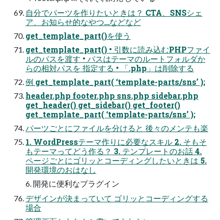
自分でパーツを作りたいときは？ CTA、SNSシェ
ア、お知らせ的なやつ…などなど
get_template_part()を使う
get_template_part() • 引数に読み込むPHPファイ
ルのパスを渡す • パスはテーマのルートフォルダか
らの相対パスを 指定する • 「.php」は削除する
例 get_template_part( ‘template-parts/sns’ );
header.php footer.php sns.php sidebar.php
get_header() get_sidebar() get_footer()
get_template_part( ‘template-parts/sns’ );
パーツごとにファイルを分けると 後々のメンテも楽
1. WordPressテーマ作りに必要なスキル 2. そもそ
もテーマってどう作る？ 3. テンプレートのお話 4.
ページごとにゴリッとコーディングしたいときは 5.
開発環境のおはなし
6. 開発に便利なプラグイン
デザインが決まっていて ゴリッとコーディングする
場合