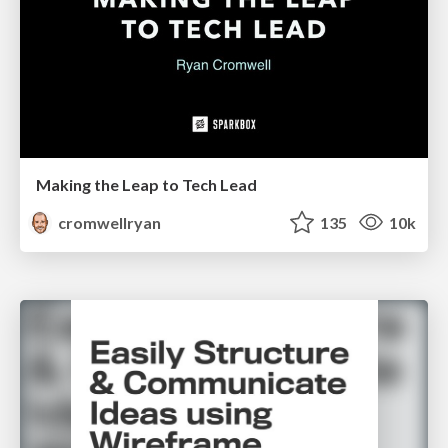
Making the Leap to Tech Lead
cromwellryan
135
10k