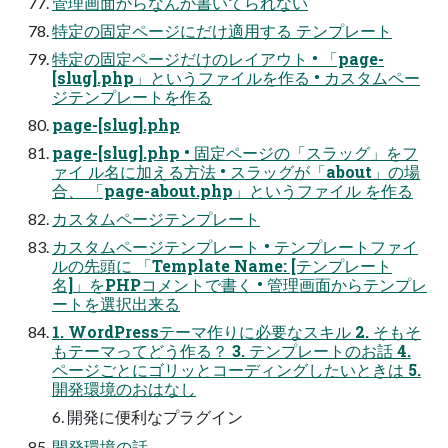
管理画面からなんか書いてられない
特定の固定ページにだけ適用する テンプレート
特定の固定ページだけのレイアウト • 「page-
[slug].php」というファイルを作る • カスタムペー
ジテンプレートを作る
page-[slug].php
page-[slug].php • 固定ページの「スラッグ」をフ
ァイ ル名に加える方法 • スラッグが「about」の場
合、 「page-about.php」というファイル を作る
カスタムページテンプレート
カスタムページテンプレート • テンプレートファイ
ルの先頭に 「Template Name: [テンプレート
名]」をPHPコメントで書く • 管理画面からテンプレ
ートを選択出来る
1. WordPressテーマ作りに必要なスキル 2. そもそ
もテーマってどう作る？ 3. テンプレートのお話 4.
ページごとにゴリッとコーディングしたいときは 5.
開発環境のおはなし
6. 開発に便利なプラグイン
開発環境の話