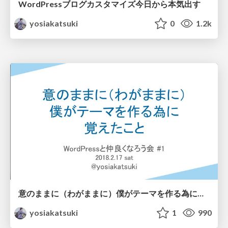
WordPressブログカスタマイズ今日から本気出す
yosiakatsuki
0
1.2k
意のままに（わがままに）僕がテーマを作る為に覚えたこと
yosiakatsuki
1
990