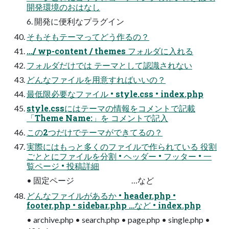
開発環境のおはなし
6. 開発に便利なプラグイン
そもそもテーマってどう作るの？
.../ wp-content / themes フォルダに入れる
フォルダだけでは テーマとして認識されない
どんなファイルを用意すればいいの？
最低限必要なファイル • style.css • index.php
style.cssにはテーマの情報をコメントで記載
「Theme Name:」を コメントで記入
この2つだけでテーマができてるの？
実際にはもっと多くのファイルで作られている 役割
ごととにファイルを分割 • ヘッダー • フッター • 一
覧ページ • 投稿詳細
• 固定ページ …など
どんなファイルがあるか • header.php •
footer.php • sidebar.php …など • index.php
• archive.php • search.php • page.php • single.php •