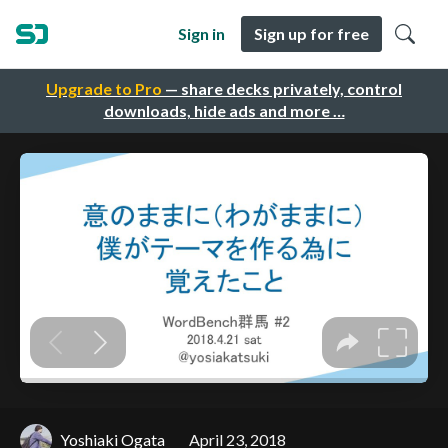
Sign in
Sign up for free
Upgrade to Pro
— share decks privately, control
downloads, hide ads and more …
Yoshiaki Ogata
April 23, 2018