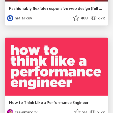
Fashionably flexible responsive web design (full day workshop)
malarkey
408
67k
How to Think Like a Performance Engineer
csswizardry
28
2.7k