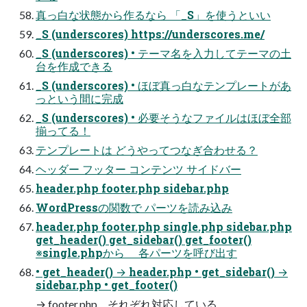
真っ白な状態から作るなら 「_S」を使うといい
_S (underscores) https://underscores.me/
_S (underscores) • テーマ名を入力してテーマの土
台を作成できる
_S (underscores) • ほぼ真っ白なテンプレートがあ
っという間に完成
_S (underscores) • 必要そうなファイルはほぼ全部
揃ってる！
テンプレートは どうやってつなぎ合わせる？
ヘッダー フッター コンテンツ サイドバー
header.php footer.php sidebar.php
WordPressの関数で パーツを読み込み
header.php footer.php single.php sidebar.php
get_header() get_sidebar() get_footer()
※single.phpから 各パーツを呼び出す
• get_header() → header.php • get_sidebar() →
sidebar.php • get_footer()
→ footer.php …それぞれ対応している