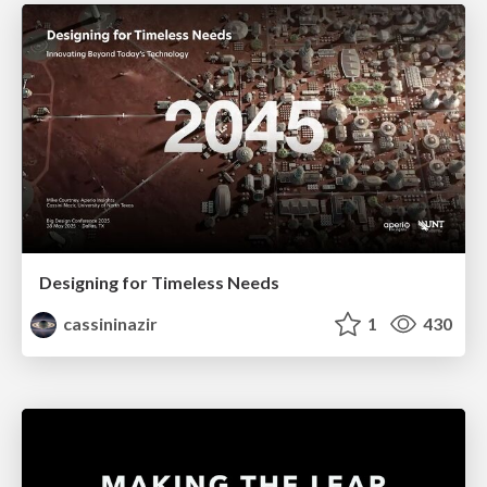
Designing for Timeless Needs
cassininazir
1
430