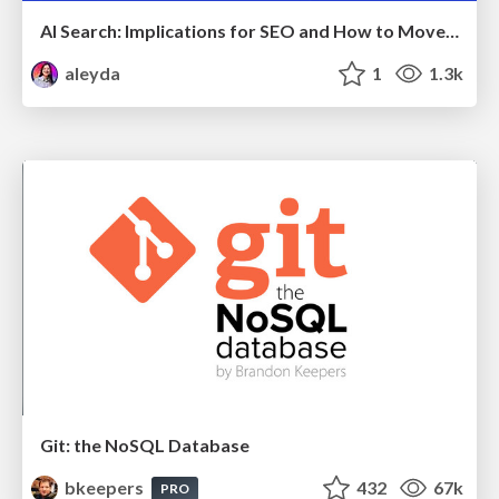
AI Search: Implications for SEO and How to Move Forward - #ShenzhenSEOConference
aleyda
1
1.3k
Git: the NoSQL Database
bkeepers
432
67k
PRO