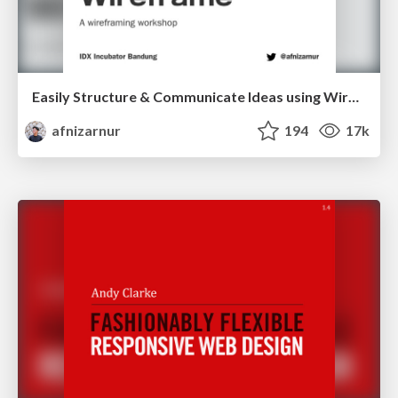
Easily Structure & Communicate Ideas using Wireframe
afnizarnur
194
17k