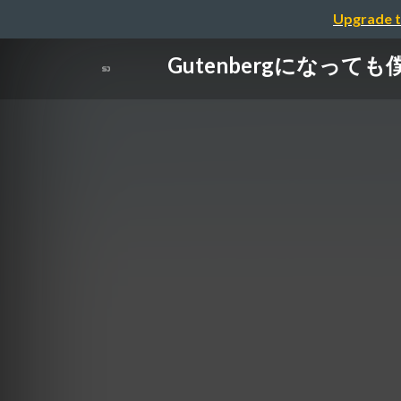
Upgrade t
Gutenbergになっ