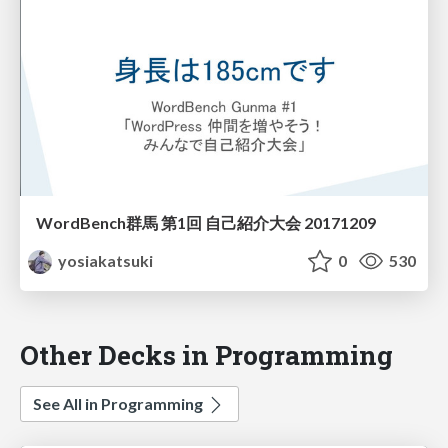
WordBench群馬 第1回 自己紹介大会 20171209
yosiakatsuki
0
530
Other Decks in Programming
See All in Programming