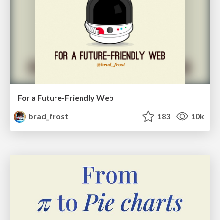
For a Future-Friendly Web
brad_frost
183
10k