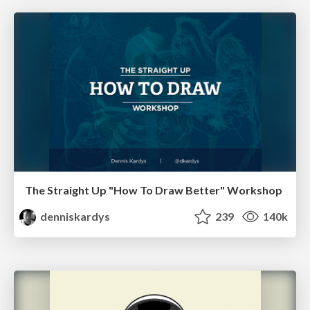
The Straight Up "How To Draw Better" Workshop
denniskardys
239
140k