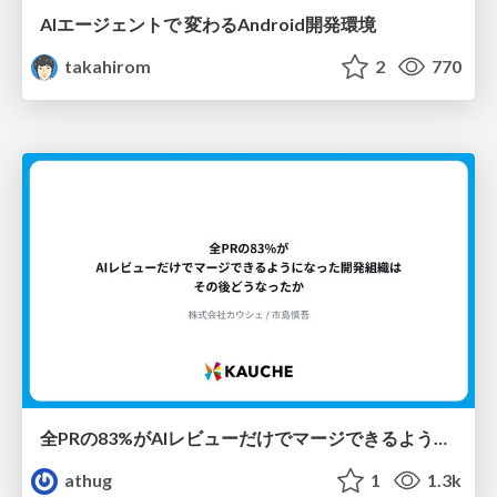
AIエージェントで 変わるAndroid開発環境
takahirom
2
770
全PRの83%がAIレビューだけでマージできるようになった開発組織はその後どうなったか
athug
1
1.3k