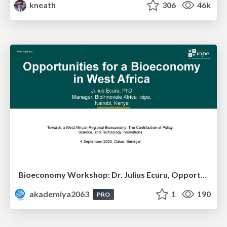
kneath
306
46k
Bioeconomy Workshop: Dr. Julius Ecuru, Opportunities for a Bioeconomy in West Africa
akademiya2063
1
190
PRO