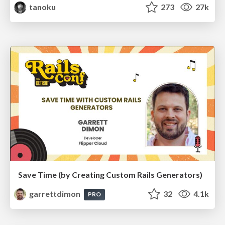
tanoku
273
27k
Save Time (by Creating Custom Rails Generators)
garrettdimon
32
4.1k
PRO