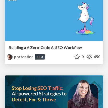
Building a A Zero-Code AI SEO Workflow
portentint
0
650
PRO