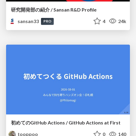
研究開発部の紹介 / Sansan R&D Profile
sansan33
4
24k
PRO
初めてのGitHub Actions / GitHub Actions at First
tooppoo
0
140