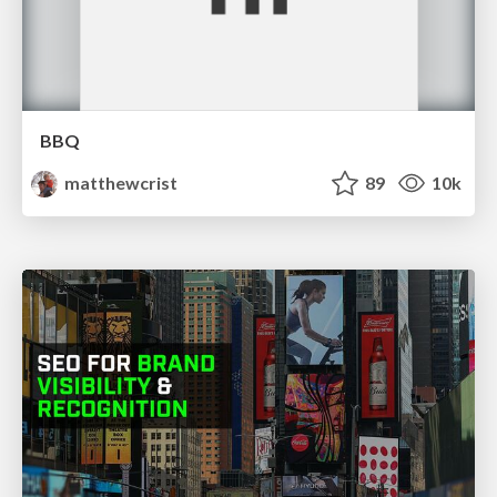
BBQ
matthewcrist
89
10k