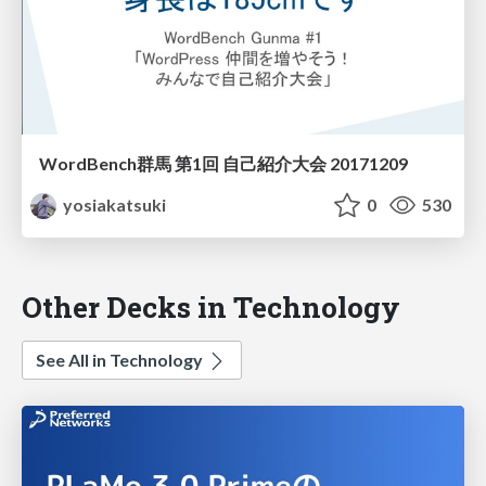
WordBench群馬 第1回 自己紹介大会 20171209
yosiakatsuki
0
530
Other Decks in Technology
See All in Technology