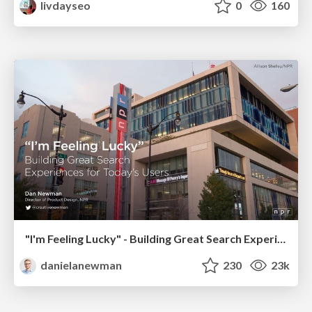
livdayseo
0
160
"I'm Feeling Lucky" - Building Great Search Experiences for Today's Users (#IAC19)
danielanewman
230
23k