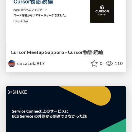
Cursor Meetup Sapporo - Cursor物語 続編
cocacola917
0
110