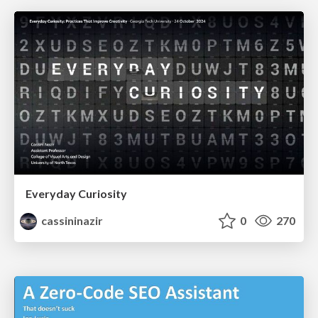
Everyday Curiosity
cassininazir
0
270