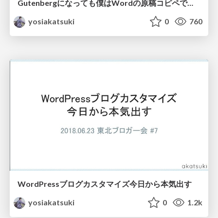
Gutenbergになっても僕はWordの原稿コピペで投稿を作るという作業を続けられるのか
yosiakatsuki
0
760
WordPressブログカスタマイズ今日から本気出す
yosiakatsuki
0
1.2k