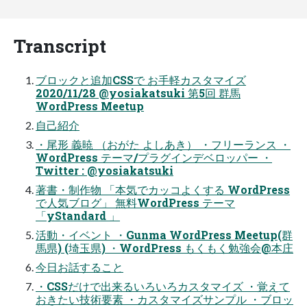
Transcript
ブロックと追加CSSで お⼿軽カスタマイズ
2020/11/28 @yosiakatsuki 第5回 群⾺
WordPress Meetup
⾃⼰紹介
・尾形 義暁 （おがた よしあき） ・フリーランス ・
WordPress テーマ/プラグインデベロッパー ・
Twitter : @yosiakatsuki
著書・制作物 「本気でカッコよくする WordPress
で⼈気ブログ」 無料WordPress テーマ
「yStandard 」
活動・イベント ・Gunma WordPress Meetup(群
⾺県) (埼⽟県) ・WordPress もくもく勉強会@本庄
今⽇お話すること
・CSSだけで出来るいろいろカスタマイズ ・覚えて
おきたい技術要素 ・カスタマイズサンプル ・ブロッ