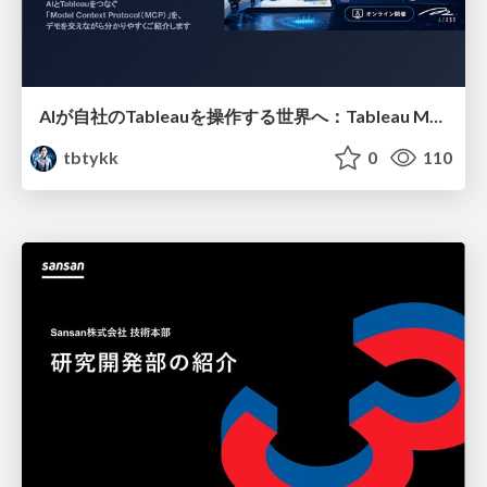
AIが自社のTableauを操作する世界へ：Tableau MCP超入門
tbtykk
0
110