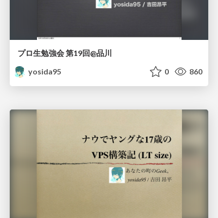
プロ生勉強会 第19回@品川
yosida95
0
860