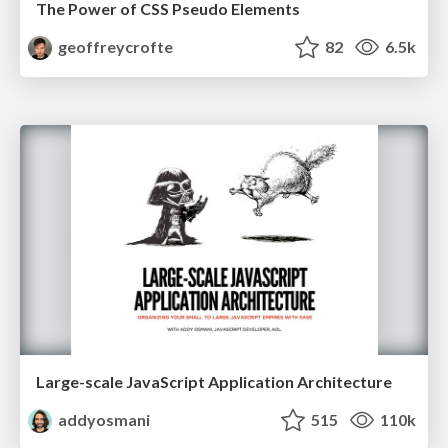
The Power of CSS Pseudo Elements
geoffreycrofte
82
6.5k
Large-scale JavaScript Application Architecture
addyosmani
515
110k