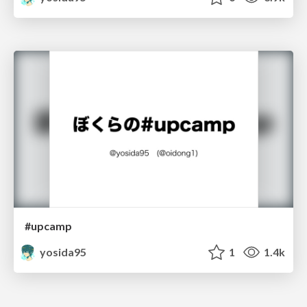
#upcamp
yosida95
1
1.4k