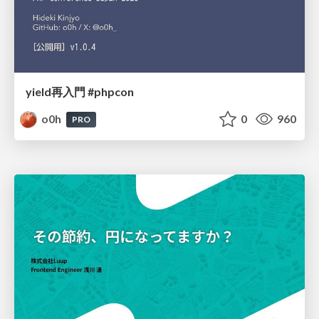
yield再入門 #phpcon
o0h
0
960
PRO