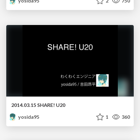
yosida95
2
750
2014.03.15 SHARE! U20
yosida95
1
360