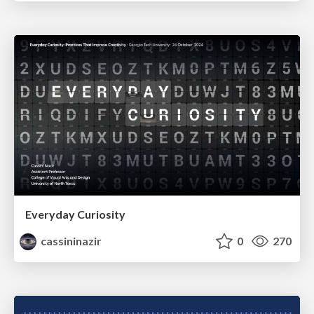
Everyday Curiosity
cassininazir
0
270