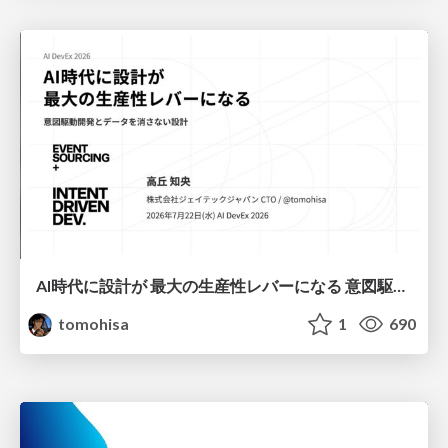
AI時代に設計が 最大の生産性レバーになる 意図駆動開発とデータを消さない設計｜Don't Delete Your Data or Your Intent — Design as the Deepest Lever in the AI Era
tomohisa
1
690