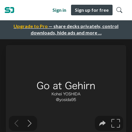
Sign in
Sign up for free
Upgrade to Pro
— share decks privately, control
downloads, hide ads and more …