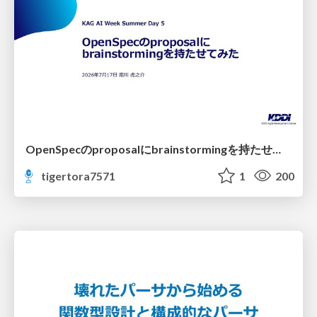
OpenSpecのproposalにbrainstormingを持たせてみた
tigertora7571
1
200