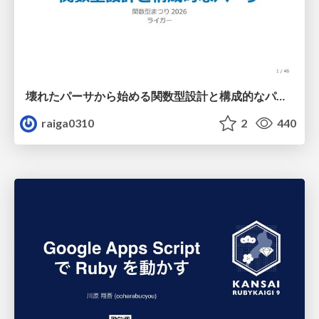
壊れたパーサから始める関数型設計と構成的なパーサ #fp_matsuri
raiga0310
2
440