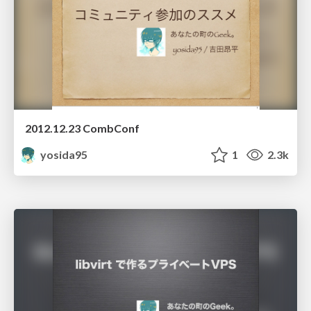
2012.12.23 CombConf
yosida95
1
2.3k