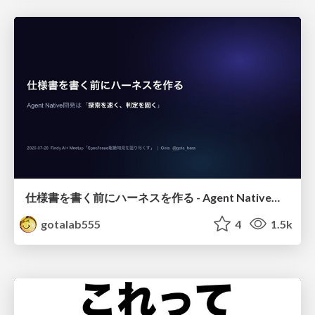
仕様書を書く前にハーネスを作る - Agent Native開発は「探索を速く、判定を固く」
gotalab555
4
1.5k