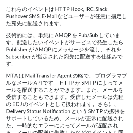
これらのイベントは HTTP Hook, IRC, Slack,
Pushover SMS, E-Mail などユーザーが任意に指定し
た宛先に配送されます。
技術的には、単純に AMQP を Pub/Sub していま
す。配送したいイベントがサービスで発生したら
Publisher が AMQP にメッセージを流し、それを
Subscriber が指定された宛先に配送する仕組みで
す。
MTA は Mail Transfer Agent の略で、 プログラマブ
ルなメール API です。 HTTP か SMTP によってメ
ールを配送することができます。また、メールを
受信することもできます。受信したメールは先程
の EDJ のイベントとして扱われます。さらに、
Delivery Status Notification という SMTP の拡張を
サポートしているため、メールが正常に配送され
た、一時的なエラーによってメールが遅配され
る、メールの配送に失敗したなどのイベントも同