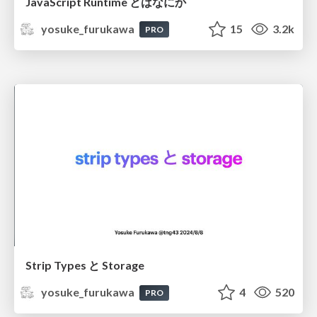
JavaScript Runtime とはなにか
yosuke_furukawa
15
3.2k
PRO
Strip Types と Storage
yosuke_furukawa
4
520
PRO