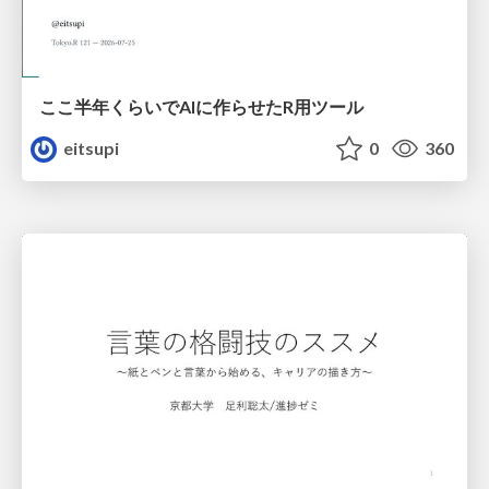
ここ半年くらいでAIに作らせたR用ツール
eitsupi
0
360