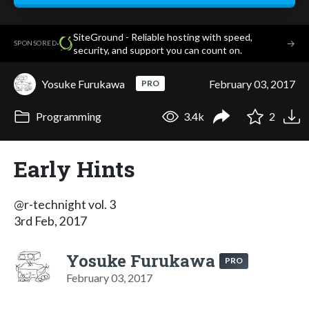
SiteGround - Reliable hosting with speed,
·
→
SPONSORED
security, and support you can count on.
Yosuke Furukawa
February 03, 2017
PRO
Programming
3.4k
2
Early Hints
@r-technight vol. 3
3rd Feb, 2017
Yosuke Furukawa
PRO
February 03, 2017