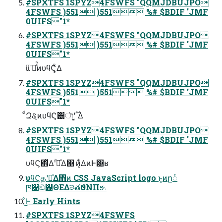
#SPXTFS 1SPYZ4FSWFS "QQMJDBUJPO
4FSWFS )551 )551 %# $BDIF 'JMF
0UIFS"1*
#SPXTFS 1SPYZ4FSWFS "QQMJDBUJPO
4FSWFS )551 )551 %# $BDIF 'JMF
0UIFS"1*
ίίʹԶͨͪͷυϥϚ͕͋Δ
#SPXTFS 1SPYZ4FSWFS "QQMJDBUJPO
4FSWFS )551 )551 %# $BDIF 'JMF
0UIFS"1*
ͨͩԶୡͷυϥϚ͸ৗʹ࣌ؒ ͕͔͔Δ
#SPXTFS 1SPYZ4FSWFS "QQMJDBUJPO
4FSWFS )551 )551 %# $BDIF 'JMF
0UIFS"1*
υϥϚ΍ͬͯΔؒʹฦͤΔ΋ ͷ͕͋ΔͷͰ͸ʁ
υϥϚதʹฦͤΔ΋ͷ CSS JavaScript logo ͱ͔ͷը૾
ཁ͸ඞͣ࢖ΘΕΔ੩తϑΝΠϧ܈
ͦ͜Ͱ Early Hints
#SPXTFS 1SPYZ4FSWFS