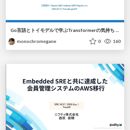
Go言語とトイモデルで学ぶTransformerの気持ち / fukuokago23-transformer
monochromegane
0
160