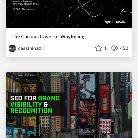
The Curious Case for Waylosing
cassininazir
1
450