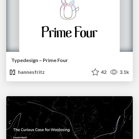
Typedesign – Prime Four
hannesfritz
42
3.1k