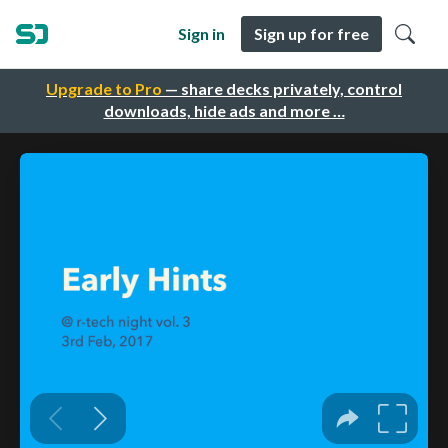
Sign in
Sign up for free
Upgrade to Pro
— share decks privately, control
downloads, hide ads and more …