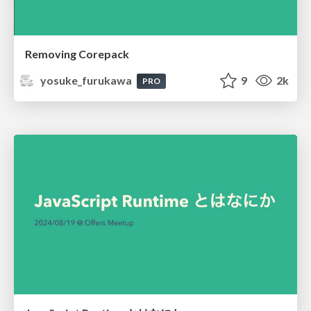
Removing Corepack
yosuke_furukawa
9
2k
PRO