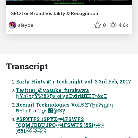
SEO for Brand Visibility & Recognition
aleyda
0
4.6k
Transcript
Early Hints @ r-tech night vol. 3 3rd Feb, 2017
Twitter: @yosuke_furukawa
ϦΫϧʔτςΫϊϩδʔζॴଐ γχΞιϑτ΢ΣΞΤϯδχΞ
Recruit Technologies Vol.5 ΞϓϦέʔγϣϯฤ
ϑϩϯτΤϯυ։ൃͷ ࿩͠·͢ɻ͓ͦΒ͘3݄ࠒ
#SPXTFS 1SPYZ4FSWFS
"QQMJDBUJPO4FSWFS )551
)551