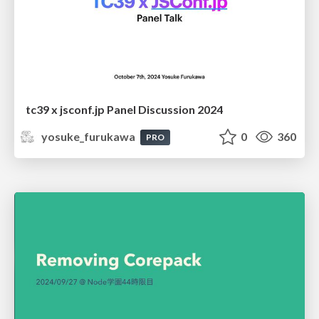
tc39 x jsconf.jp Panel Discussion 2024
yosuke_furukawa
0
360
PRO