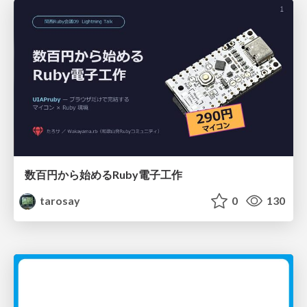
数百円から始めるRuby電子工作
tarosay
0
130