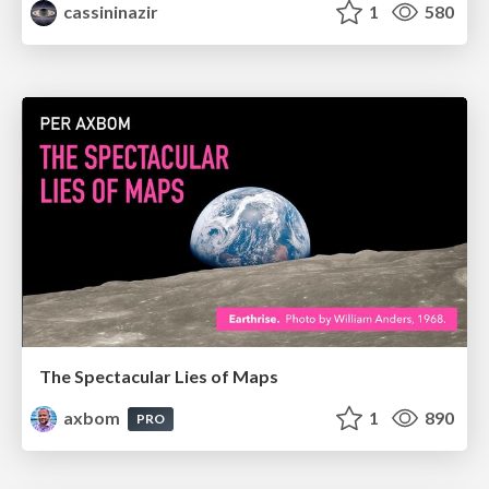
cassininazir
1
580
The Spectacular Lies of Maps
axbom
1
890
PRO