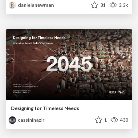
danielanewman
31
3.3k
Designing for Timeless Needs
cassininazir
1
430