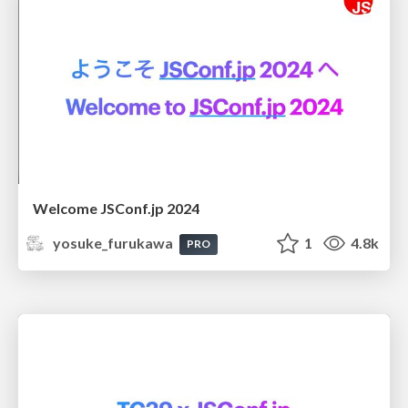
Welcome JSConf.jp 2024
yosuke_furukawa
1
4.8k
PRO