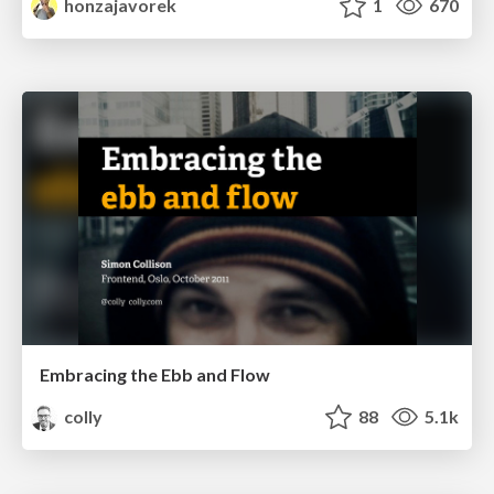
honzajavorek
1
670
Embracing the Ebb and Flow
colly
88
5.1k