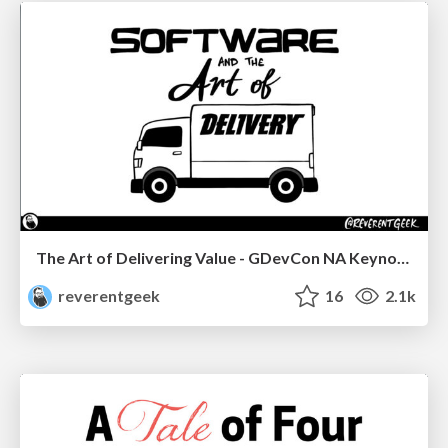
The Art of Delivering Value - GDevCon NA Keynote
reverentgeek
16
2.1k