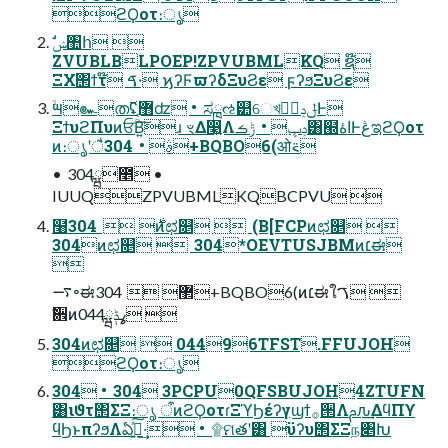
ϩϘοτ։ൃ
ZVUBLBLPOEP!ZPVUBMLKQ ຊ໊
ΞΧ΢ϯτ໊ ࠃ੶ ϗʔϜϖʔδΞυϨε ϝʔϧΞυϨε
ۙ౻๛ത࢜ʢ޻ֶʣ • ಸྑઌ୺େখּݪݚڀࣨͰ
ΞϯυϩΠυͷਓؒΒ͍͠ɹ ৼΔ෣͍Λݚڀ • ݱࡏ͸๭اۀͰڠಇϩϘοτ
ͷ։ൃʹैࣄ • 304+BQBO6(ओ࠵
• 304ྺ೥ •
IUUQZPVUBMLKQBCPVU 
໨࣍  304ͷಛ௕  (B[FCPͷಛ௕ 
304ͷಛ௕  304*OEVTUSJBMͷ׆ಈ

࠷৽ಈ޲  304+BQBO6(ͷ׆ಈใࠂ 
ࣗ਎ͷ044ߩݙྺ 
304ͷಛ௕  04496TFST.FFUJOH
ϩϘοτ։ൃ
304 • 304 3PCPU0QFSBUJOH4ZTUFN
͸ιϑτ΢ΣΞ։ൃ ऀͷϩϘοτɾΞϓϦέʔγϣϯ࡞੒Λࢧԉ͢ΔϥΠϒ
ϥϦͱπʔϧΛఏڙ͍ͯ͠·͢ • ۩ମతʹ͸ ϋʔυ΢ΣΞந৅Խ