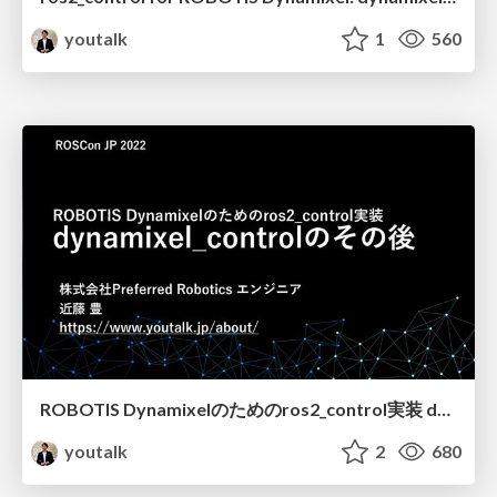
youtalk
1
560
ROBOTIS Dynamixelのためのros2_control実装 dynamixel_controlのその後
youtalk
2
680