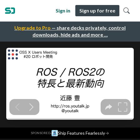
Sign in
Sign up for free
Upgrade to Pro
— share decks privately, control
downloads, hide ads and more …
·
Ship Features Fearlessly
→
SPONSORED