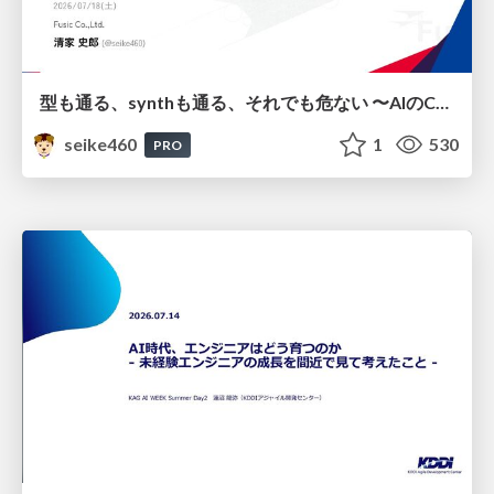
型も通る、synthも通る、それでも危ない 〜AIのCDKの権限とコストを機械で検証する〜 / It Passes Type Checks, It Passes Synth Checks, but It’s Still Risky — Automatically Verifying Permissions and Costs in AI’s CDK —
seike460
1
530
PRO