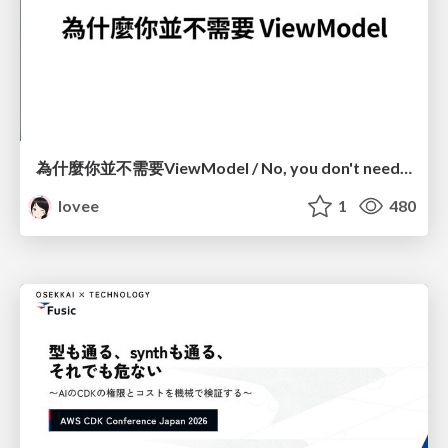
為什麼你並不需要ViewModel / No, you don't need a ViewModel
lovee
1
480