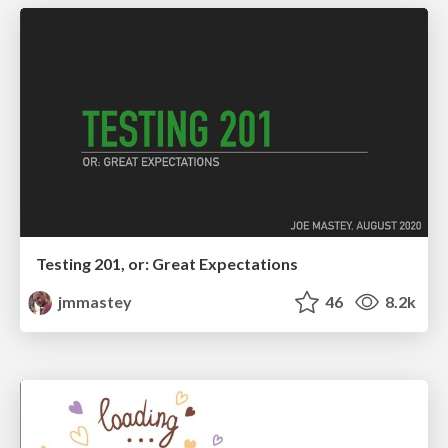
Testing 201, or: Great Expectations
jmmastey
46
8.2k