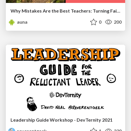
Why Mistakes Are the Best Teachers: Turning Failure into a Pathway for Growth
auna
0
200
Leadership Guide Workshop - DevTernity 2021
reverentgeek
1
330