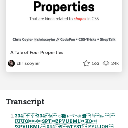
A Tale of Four Properties
chriscoyier
163
24k
Transcript
304304ͷ ಛ௕ͱ࠷৽ಈ޲ ۙ౻๛ 
IUUQSPTZPVUBMLKQ
!ZPVUBML 04496TFST.FFUJOH