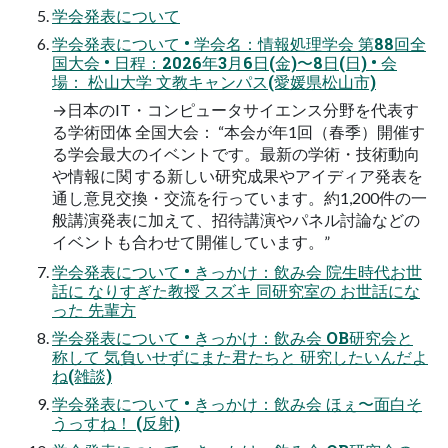
学会発表について
学会発表について • 学会名：情報処理学会 第88回全
国大会 • 日程：2026年3月6日(金)〜8日(日) • 会
場： 松山大学 文教キャンパス(愛媛県松山市)
→日本のIT・コンピュータサイエンス分野を代表す
る学術団体 全国大会： “本会が年1回（春季）開催す
る学会最大のイベントです。最新の学術・技術動向
や情報に関 する新しい研究成果やアイディア発表を
通し意見交換・交流を行っています。約1,200件の一
般講演発表に加えて、招待講演やパネル討論などの
イベントも合わせて開催しています。”
学会発表について • きっかけ：飲み会 院生時代お世
話に なりすぎた教授 スズキ 同研究室の お世話にな
った 先輩方
学会発表について • きっかけ：飲み会 OB研究会と
称して 気負いせずにまた君たちと 研究したいんだよ
ね(雑談)
学会発表について • きっかけ：飲み会 ほぇ〜面白そ
うっすね！ (反射)