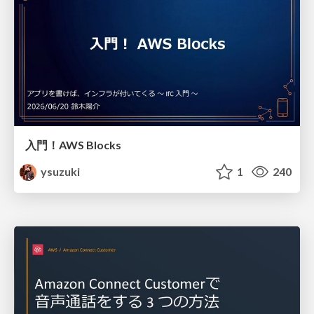
入門！AWS Blocks
ysuzuki
1
240