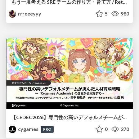
もう一度考える SRE チームの作り方・育て方 / Rethinking SRE #1: Building and Growing SRE Teams
rrreeeyyy
5
980
【CEDEC2026】専門性の高いデフォルメチームが挑んだ人材育成戦略 〜Cygames Academiaの企画から実施まで〜
cygames
0
270
PRO