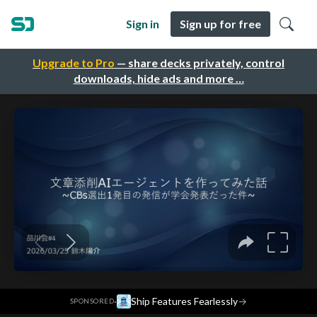
Sign in
Sign up for free
Upgrade to Pro
— share decks privately, control
downloads, hide ads and more …
·
Ship Features Fearlessly
→
SPONSORED