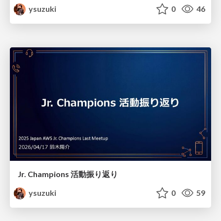
ysuzuki
0
46
Jr. Champions 活動振り返り
ysuzuki
0
59