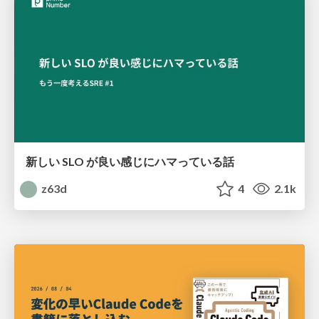
新しい SLO が良い感じにハマっている話
z63d
4
2.1k