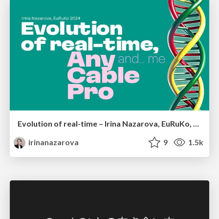
Evolution of real-time – Irina Nazarova, EuRuKo, 2024
irinanazarova
9
1.5k