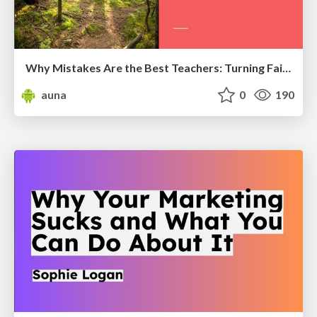
Why Mistakes Are the Best Teachers: Turning Failure into a Pathway for Growth
auna
0
190