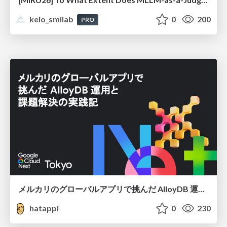
keio_smilab
0
200
PRO
メルカリのグローバルアプリで挑んだ AlloyDB 運用と課題解決の実践記
hatappi
0
230