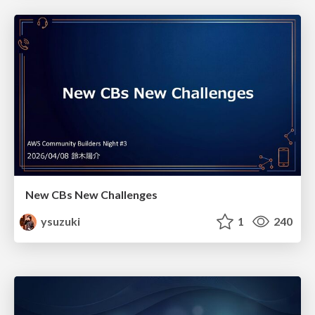
New CBs New Challenges
ysuzuki
1
240