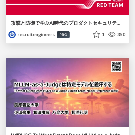
攻撃と防御で学ぶAI時代のプロダクトセキュリティ演習
recruitengineers
1
350
PRO
[MIRU26] To What Extent Does MLLM-as-a-Judge Exhibit Cross-Model Preference Bias?