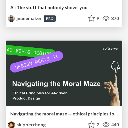
AI: The stuff that nobody shows you
jnunemaker
9
870
PRO
Navigating the moral maze — ethical principles for Al-driven product design
skipperchong
2
440