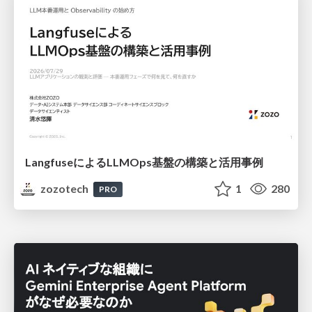
LangfuseによるLLMOps基盤の構築と活用事例
zozotech
1
280
PRO