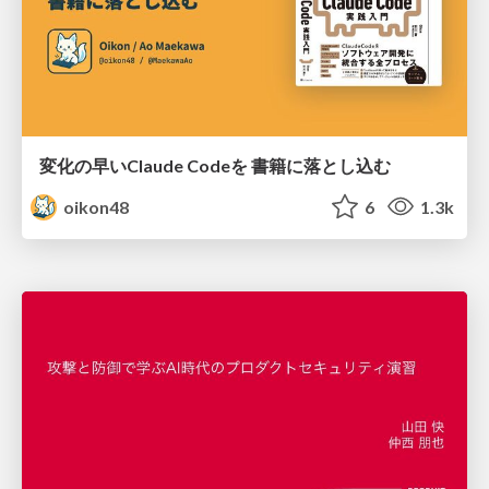
変化の早いClaude Codeを 書籍に落とし込む
oikon48
6
1.3k