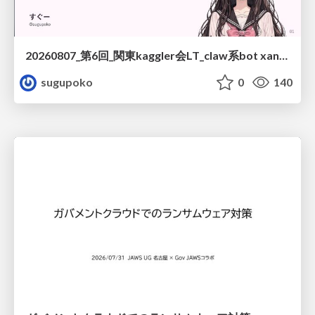
20260807_第6回_関東kaggler会LT_claw系bot xangiと始める、"寂しくない" kaggle
sugupoko
0
140