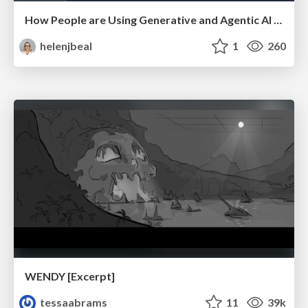
How People are Using Generative and Agentic AI to Supercharge Their Products, Projects, Services and Value Streams Today
helenjbeal
1
260
WENDY [Excerpt]
tessaabrams
11
39k