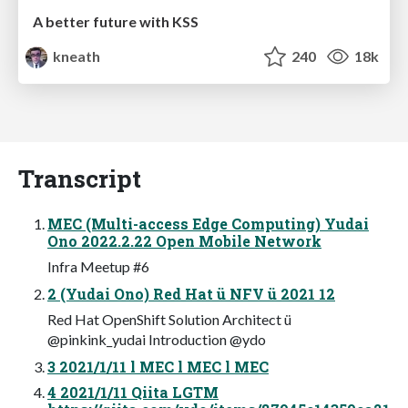
A better future with KSS
kneath
240
18k
Transcript
MEC (Multi-access Edge Computing) Yudai
Ono 2022.2.22 Open Mobile Network
Infra Meetup #6
2 (Yudai Ono) Red Hat ü NFV ü 2021 12
Red Hat OpenShift Solution Architect ü
@pinkink_yudai Introduction @ydo
3 2021/1/11 l MEC l MEC l MEC
4 2021/1/11 Qiita LGTM