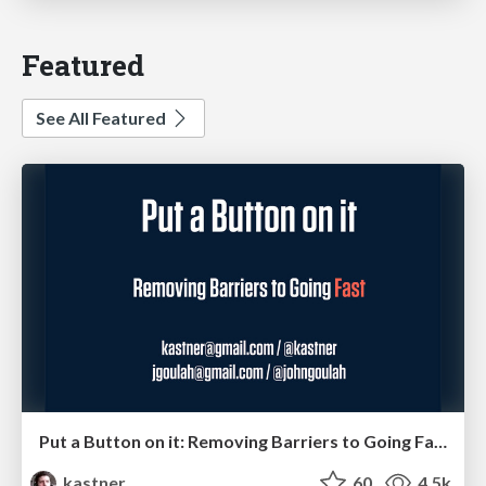
Featured
See All Featured
Put a Button on it: Removing Barriers to Going Fast.
kastner
60
4.5k