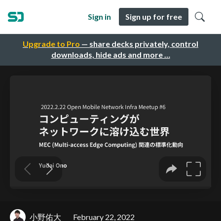
Sign in
Sign up for free
Upgrade to Pro
— share decks privately, control
downloads, hide ads and more …
小野佑大
February 22, 2022