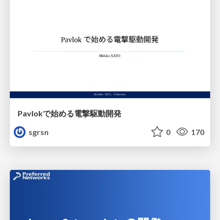
Pavlokで始める電撃駆動開発
sgrsn
0
170