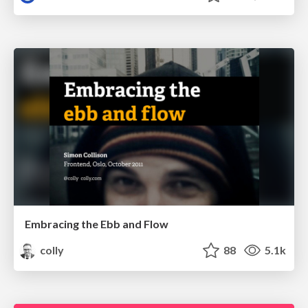
Embracing the Ebb and Flow
colly
88
5.1k