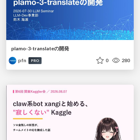
plamo-3-translateの開発
pfn
0
280
PRO