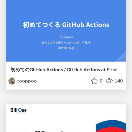
初めてのGitHub Actions / GitHub Actions at First
tooppoo
0
140