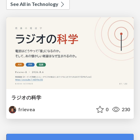
See All in Technology
ラジオの科学
frievea
0
230