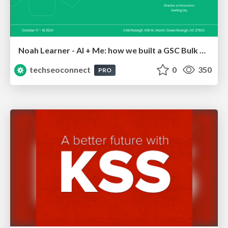
Noah Learner - AI + Me: how we built a GSC Bulk Export data pipeline
techseoconnect
0
350
PRO