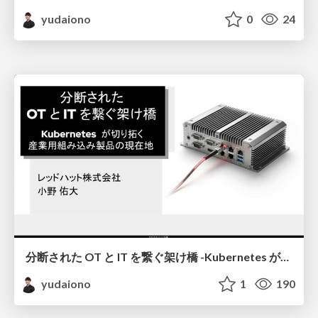
yudaiono
0
24
分断された OT と IT を繋ぐ架け橋 -Kubernetes が切り拓く 産業用組み込み製品の現在地 -
yudaiono
1
190