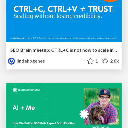
SEO Brein meetup: CTRL+C is not how to scale international SEO
lindahogenes
1
2.8k