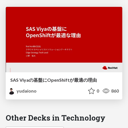
SAS Viyaの基盤にOpenShiftが最適の理由
yudaiono
0
860
Other Decks in Technology