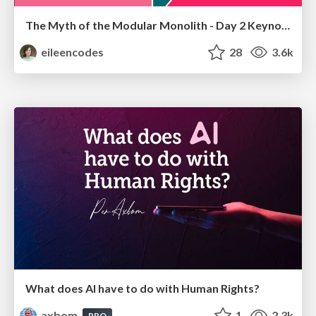
The Myth of the Modular Monolith - Day 2 Keynote - Rails World 2024
eileencodes
28
3.6k
What does AI have to do with Human Rights?
axbom
1
2.3k
PRO