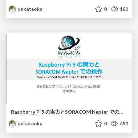
yukataoka
0
180
Raspberry Pi 5 の実力と SORACOM Napter での操作
yukataoka
0
490