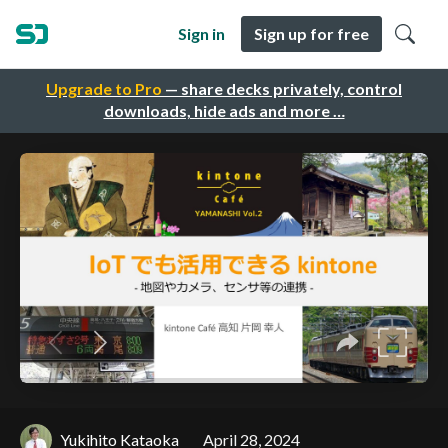
Sign in
Sign up for free
Upgrade to Pro
— share decks privately, control
downloads, hide ads and more …
Yukihito Kataoka
April 28, 2024