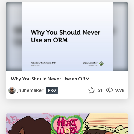
Why You Should Never Use an ORM
jnunemaker
61
9.9k
PRO