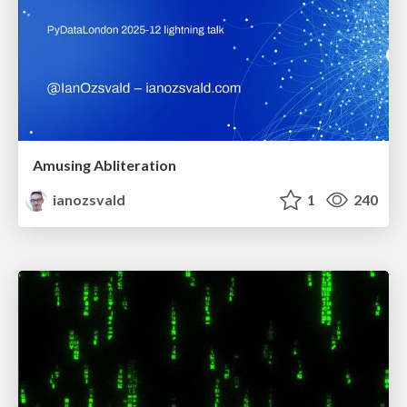
Amusing Abliteration
ianozsvald
1
240