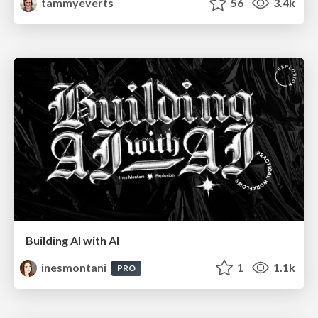
tammyeverts
56
3.4k
Building AI with AI
inesmontani
1
1.1k
PRO