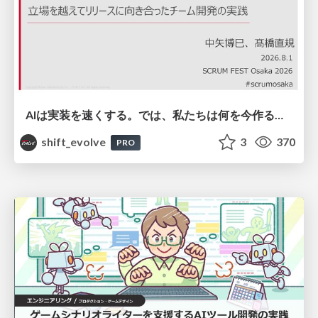
AIは実装を速くする。では、私たちは何を今作るべきか？－立場を越えてリリースに向き合ったチーム開発の実践 / 20260801 Hiromi Nakaya and Naoki Takahashi
shift_evolve
3
370
PRO