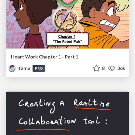
Heart Work Chapter 1 - Part 1
lfama
8
36k
PRO