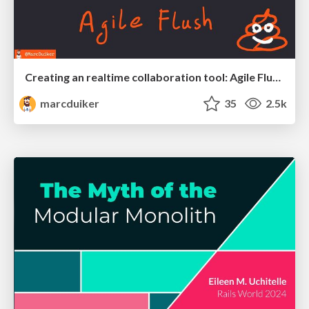
Creating an realtime collaboration tool: Agile Flush - .NET Oxford
marcduiker
35
2.5k