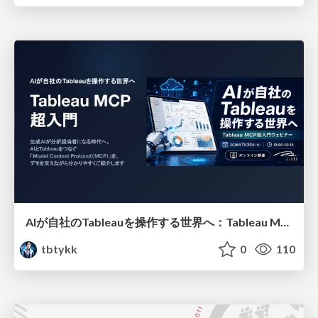
AIが自社のTableauを操作する世界へ：Tableau MCP超入門
tbtykk
0
110