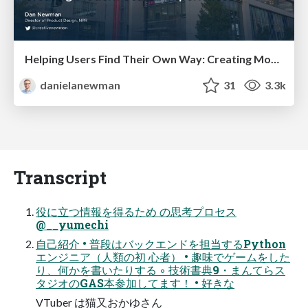
Helping Users Find Their Own Way: Creating Modern Search Experiences
danielanewman
31
3.3k
Transcript
役に立つ情報を得るため の思考プロセス
@__yumechi
自己紹介 • 普段はバックエンドを担当するPython
エンジニア（人類の初 心者） • 趣味でゲームをした
り、何かを書いたりする ◦ 技術書典9・まんてらス
タジオのGAS本参加してます！ • 好きな
VTuber は猫又おかゆさん