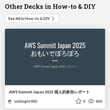
Other Decks in How-to & DIY
See All in How-to & DIY
AWS Summit Japan 2025 個人的参加レポート
midnight480
0
460