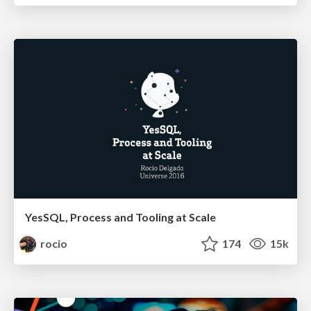
YesSQL, Process and Tooling at Scale
rocio
174
15k