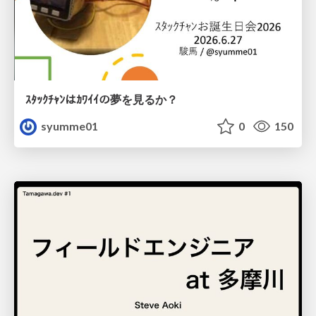
ｽﾀｯｸﾁｬﾝはｶﾜｲｲの夢を見るか？
syumme01
0
150