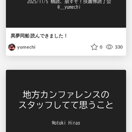
異夢同船 読んできました！
yumechi
0
330