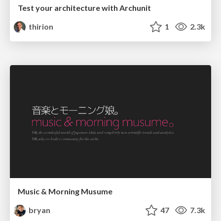
Test your architecture with Archunit
thirion
1
2.3k
Music & Morning Musume
bryan
47
7.3k