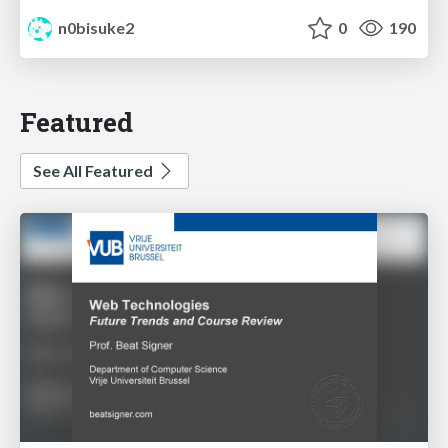
n0bisuke2
0
190
Featured
See All Featured