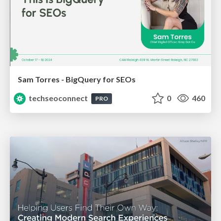
Sam Torres - BigQuery for SEOs
techseoconnect
0
460
PRO