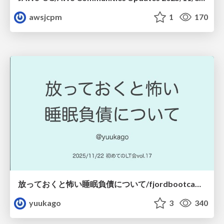
awsjcpm
1
170
放っておくと怖い睡眠負債について/fjordbootcamp-251122
yuukago
3
340