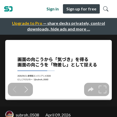
Sign in
Sign up for free
Upgrade to Pro
— share decks privately, control
downloads, hide ads and more …
subroh_0508
April 09, 2026