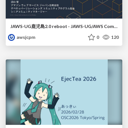
JAWS-UG鹿児島2.0 reboot - JAWS-UG/AWS Communitiesのご紹介
awsjcpm
0
120