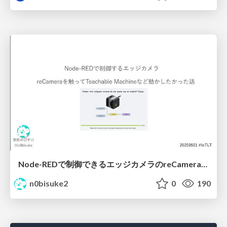
Node-REDで制御できるエッジカメラのreCameraを触る #iotlt #JLCPCB #recamera
n0bisuke2
0
190