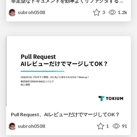
非定型なドキュメントを効率よくリファクタする 〜えぇ！？仕様書27本の移行が1日で終わったって！？〜
subroh0508
3
1.2k
Pull Request、AIレビューだけでマージしてOK？
subroh0508
1
91