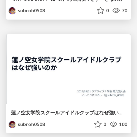
subroh0508
0
70
蓮ノ空女学院スクールアイドルクラブはなぜ強いのか
subroh0508
0
100