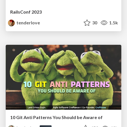
RailsConf 2023
tenderlove
30
1.5k
10 Git Anti Patterns You Should be Aware of