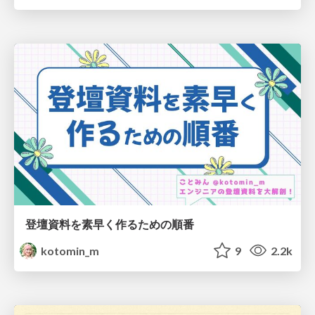
登壇資料を素早く作るための順番
kotomin_m
9
2.2k