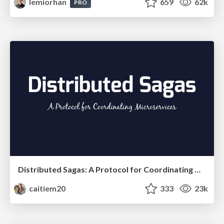
lemiorhan
659
62k
PRO
Distributed Sagas: A Protocol for Coordinating Microservices
caitiem20
333
23k