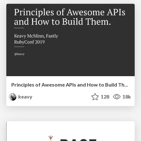
Principles of Awesome APIs and How to Build Them.
keavy
128
18k