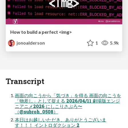
How to build a perfect <img>
jonoalderson
1
5.9k
Transcript
画面の向こうから「気づき」を得る 画面の向こうを
「物差し」として捉える 2026/04/11 劇場版エンジ
ニアニメ2026 にしこりさぶろ〜
（@subroh_0508）
本日はお越しいただき、ありがとうございま
す！！！ イントロダクション 2