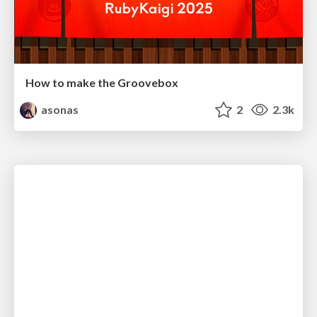
How to make the Groovebox
asonas
2
2.3k