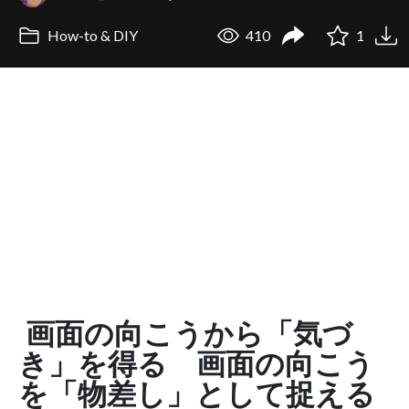
How-to & DIY
410
1
画面の向こうから「気づ
き」を得る 画面の向こう
を「物差し」として捉える