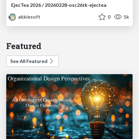
EjecTea 2026 / 20260228-osc26tk-ejectea
akkiesoft
0
1k
Featured
See All Featured