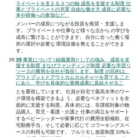
ライベートを支える３つの軸 成長を支援する制度 仕
事とプライベートの充実 自由な働き方 成長に必要な
本や研修への参加など、
メンバーの成長につながる投資を推奨・ 支援しま
す。 プライベートや仕事など様々な点から の学びを
成長に繋げることができます。 自分に合った働く場
所の選択や必要な 環境設備を整えることができま
す。
39 事業について | 組織運用としての強み 成長を支
援する制度 まなびファンディング制度 必要な学習リ
ソースの費用を会社が負担します。制度 の目的は、
アウトプットとアウトカムカルチャーを育てる こと
にあり、学びを具体的な業務成果に直結させるこ
とを重視しています。 社員が自宅で最高水準のワー
ク環境を構築できるよ う、必要なベネフィットを全
面的に支援する制度。具体 的には、非課税対象の物
品購入、育児・看護・介護と 仕事の両立をサポート
するベビーシッターや家事代行 の費用全額補助、在
宅勤務手当、そして必要に応じて コワーキングスペ
ースの利用も可能です。 フルリモし放題制度 10%ル