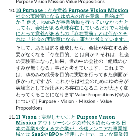
Purpose Vision Mission Value Propositions
10 Purpose：存在意義 Purpose Vision Mission
社会の実験室になる ゆめみの存在意義・目的は何
か？ 例え、ゆめみが事業活動を行っていなかったと
しても、会社がある意味存在 しているだけでも社会
にとって意義があるもの「存在意義」とは何か？そ
れは 「社会の実験室になる」事だと考えています。
そして、ある目的を達成したら、会社が存在する必
要がなくなる「存在目的」と は何か？ それは、社会
の実験室になった結果、世の中の会社の「組織のひ
ずみが無くなる」事だと考えています。 これまで
は、ゆめみの成長を目的に実験を行ってきた側面が
多かったです が、これからは社会のためにゆめみが
実験室として活用される存在になるこ とが大きく変
わってくることになります Value Propositions ゆめみ
について | Purpose・Vision・Mission・Value
Propositions
11 Vison：実現したいこと Purpose Vision
Mission アウトソーシングの時代を終わらせる 日
本の産業を支える大企業が、今後ノンコアな事業領
域では SaaSやBPOを 活用した上で、コアな事業領