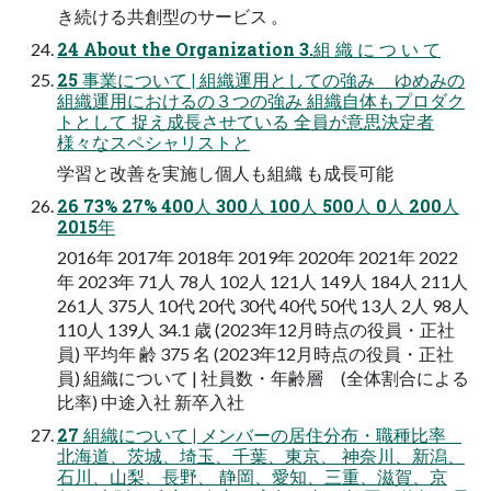
き続ける共創型のサービス 。
24 About the Organization 3.組 織 に つ い て
25 事業について | 組織運用としての強み ゆめみの
組織運用におけるの３つの強み 組織自体もプロダク
トとして 捉え成長させている 全員が意思決定者
様々なスペシャリストと
学習と改善を実施し個人も組織 も成長可能
26 73% 27% 400人 300人 100人 500人 0人 200人
2015年
2016年 2017年 2018年 2019年 2020年 2021年 2022
年 2023年 71人 78人 102人 121人 149人 184人 211人
261人 375人 10代 20代 30代 40代 50代 13人 2人 98人
110人 139人 34.1 歳 (2023年12月時点の役員・正社
員) 平均年 齢 375 名 (2023年12月時点の役員・正社
員) 組織について | 社員数・年齢層 (全体割合による
比率) 中途入社 新卒入社
27 組織について | メンバーの居住分布・職種比率
北海道、茨城、埼玉、千葉、東京、 神奈川、新潟、
石川、山梨、長野、 静岡、愛知、三重、滋賀、京