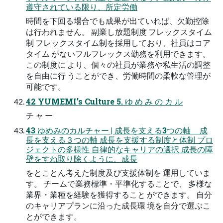
遵守されている限り、所定労働
時間を下回る場合でも成果が出ていれば、欠勤控除
は行われません。 副業し放題制度 フレックスタイム
制 フレックスタイム制を採用しており、社員はコア
タイム がないフルフレックス勤務を利用できます。
この制度に より、個々の社員が業務や私生活の調整
を自由に行 うことができ、労働時間の柔軟な管理が
可能です。
42 YUMEMI’s Culture 5. ゆ め み の カ ル
チ ャ ー
43 ゆめみのカルチャー | 成長を支える3つの軸 成
長を支える３つの軸 成長を支援する制度と体制 プロ
ジェクトの多様性 自律的なキャリアの選択 成長の障
壁をすね取り除くように、成長
をとことん考えた制度及び支援体制を 運用していま
す。 チームで業務標準・平準化することで、 多様な
業界・業種を経験を獲得すること ができます。 自分
のキャリアプランに沿った成長環 境を自分で選ぶこ
とができます。