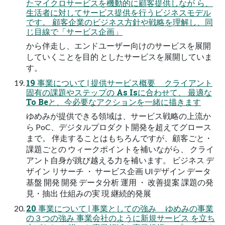
たマイクロサービスを機動的に顧客提供しなが ら、
生活者に対してサービス提供を行うビジネスモデル
です。 顧客企業のビジネス方針や戦略を理解し、同
じ目線で「サービス企画」
から伴走し、エンドユーザー向けのサービスを展開
していくことを目的 としたサービスを展開していま
す。
19 事業について | 提供サービス概要 クライアント
固有の課題やステップの As Isに合わせて、 最適な
To Beと、今必要なアクションを一緒に描きます
ゆめみが提供できる領域は、サービス戦略の上流か
ら PoC、デジタルプロダクト開発を超えてグロース
まで。 伴走することはもちろんですが、顧客ごと・
課題ごとの ウィークポイントを補いながら、 クライ
アント自身が跳び越える力を補います。 ビジネス デ
ザイン リサーチ ・ サービス企画 UIデザイン データ
基盤 開発 開発 データ分析 運用 ・ 改善提案 課題の発
見・抽出 仕組みの実 現 継続的発展
20 事業について | 事業としての強み ゆめみの事業
の３つの強み 事業会社のように新規サービス を立ち