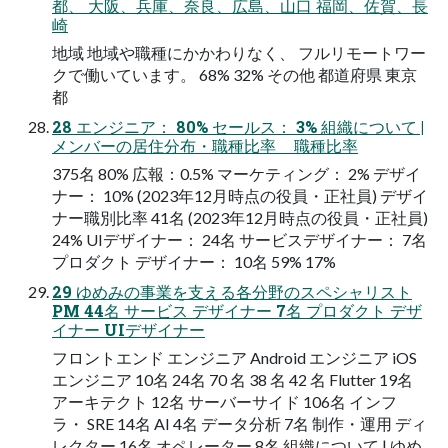
都、 大阪、兵庫、奈良、広島、山口 福岡、佐賀、長
崎
地域 地域や職種にかかわりなく、 フルリモートワー
クで働いています。 68% 32% その他 都道府県 東京
都
28 エンジニア： 80% セールス： 3% 組織について |
メンバーの居住分布・職種比率 職種比率
375名 80% 広報：0.5% マーケティング： 2% デザイ
ナー： 10% (2023年12月時点の役員・正社員) デザイ
ナー職別比率 41名 (2023年12月時点の役員・正社員)
24% UIデザイナー： 24名 サービスデザイナー： 7名
プロダクト デザイナー： 10名 59% 17%
29 ゆめみの事業を支える各分野のスペシャリスト
PM 44名 サービス デザイナー 7名 プロダクト デザ
イナー UIデザイナー
フロントエンド エンジニア Android エンジニア iOS
エンジニア 10名 24名 70 名 38 名 42 名 Flutter 19名
アーキテクト 12名 サーバーサイド 106名 インフ
ラ・ SRE 14名 AI 4名 データ分析 7名 制作・運用 ディ
レクター 16名 オペレーター 8名 組織について | ゆめ