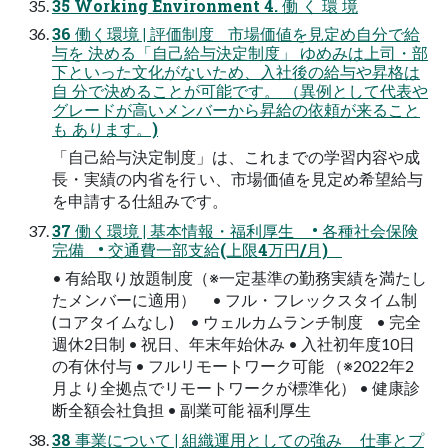
35 Working Environment 4. 働 く 環 境
36 働く環境 | 評価制度 市場価値を見定め自分で給
与を 決める「自己給与決定制度」 ゆめみは上司・部
下といった文化がないため、入社後の給与や昇格は
自 分で決めることが可能です。 （異例として代表や
グレードが高いメンバーから昇給の依頼が来ること
も あります。)
「自己給与決定制度」は、これまでの学習内容や成
長・実績の内省を行 い、市場価値を見定め希望給与
を申請する仕組みです。
37 働く環境 | 基本情報・福利厚生 • 各種社会保険
完備 • 交通費一部支給(上限4万円/月)
• 有給取り放題制度（※一定基準の勤務実績を満たし
たメンバーに適用） • フル・フレックスタイム制
(コアタイムなし) • ウェルカムランチ制度 • 完全
週休2日制 • 祝日、年末年始休み • 入社初年度10日
の有休付与 • フルリモートワーク可能 （※2022年2
月より全拠点でリモートワークが標準化） • 健康診
断全額会社負担 • 副業可能 福利厚生
38 事業について | 組織運用としての強み 仕事とプ