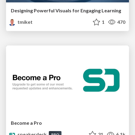
Designing Powerful Visuals for Engaging Learning
tmiket
1
470
Become a Pro
speakerdeck
31
6.1k
PRO