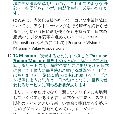
域のデジタル変革を行うには、これまでのような 外
部へ一括委託を行わず、内製化を行う必要がありま
す。
ゆめみは、内製化支援を行って、コアな事業領域に
ついては、アウトソーシン グを行う時代を終わらせ
るという使命（何に命を使うか）を持って、日本の
産 業のデジタル変革を進めていきます。 Value
Propositions ゆめみについて | Purpose・Vision・
Mission・Value Propositions
12 Mission：実現するためにすべきこと Purpose
Vision Mission 世界中の人々の生活の中で使われ
続けるサー ビスを、顧客企業と共に創りあげる 日本
において１億人に毎月使われ続ける単体のサービス
はありません。 逆に１億人に使われ続けるサービス
を提供しようと思うと、日本だけでなく、 世界で使
われるサービスに関わる必要があります。
また、スマホだけでなく、新しいデバイスにも展開
していく必要があります。日 本から世界へ、スマホ
以外のデバイスという新しい舞台で挑戦する姿勢が
こ のビジョンには込められています。 Value