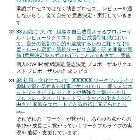
承認プロセスではなく助言プロセス。 レビューを通
しながらも、全て自分で 意思決定・実行していきま
す
33 組織について | 組織を自己成長させるプロポーザ
ル・レビューリクエスト 自己成長型組織におい
て、自分の役割の目的を達成するために様々な (制
度・ルール変更・新規サービス立案・研 究開発の実
施 )意思決定をみずから行うことができます。 実施
個人のWillや組織課題 意思決定 プロポーザルリクエ
スト プロポーザルの作成 レビュー
34 社風・文化について | XXXXX ワークフルライフ
趣味で得た気付きが仕事に生かせたり、 個々人のネ
ットワークがプロジェクトや勉強会に繋がったり、
フルフレックス・リモートワークなどの働き方の自
由さが 家庭をサポートできる余裕に充てられたり
...。
それぞれの「ワーク」が繋がり、あらゆる点からの
学びが 成長にも繋がっていくワークフルライフの実
現を 推奨・支援しています。