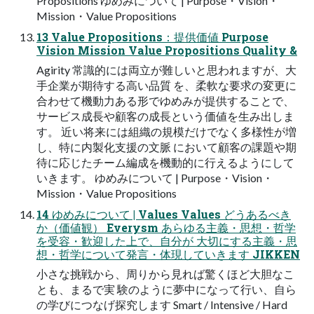
Propositions ゆめみについて | Purpose・Vision・
Mission・Value Propositions
13 Value Propositions：提供価値 Purpose
Vision Mission Value Propositions Quality &
Agirity 常識的には両立が難しいと思われますが、大
手企業が期待する高い品質 を、柔軟な要求の変更に
合わせて機動力ある形でゆめみが提供することで、
サービス成長や顧客の成長という価値を生み出しま
す。 近い将来には組織の規模だけでなく多様性が増
し、特に内製化支援の文脈 において顧客の課題や期
待に応じたチーム編成を機動的に行えるようにして
いきます。 ゆめみについて | Purpose・Vision・
Mission・Value Propositions
14 ゆめみについて | Values Values どうあるべき
か（価値観） Everysm あらゆる主義・思想・哲学
を受容・歓迎した上で、自分が 大切にする主義・思
想・哲学について発言・体現していきます JIKKEN
小さな挑戦から、周りから見れば驚くほど大胆なこ
とも、まるで実 験のように夢中になって行い、自ら
の学びにつなげ探究します Smart / Intensive / Hard