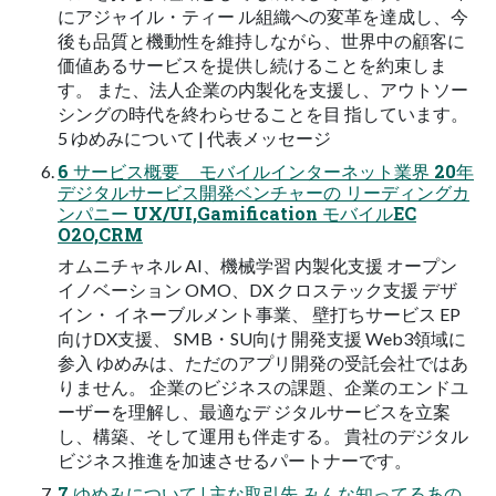
にアジャイル・ティー ル組織への変革を達成し、今
後も品質と機動性を維持しながら、世界中の顧客に
価値あるサービスを提供し続けることを約束しま
す。 また、法人企業の内製化を支援し、アウトソー
シングの時代を終わらせることを目 指しています。
5 ゆめみについて | 代表メッセージ
6 サービス概要 モバイルインターネット業界 20年
デジタルサービス開発ベンチャーの リーディングカ
ンパニー UX/UI,Gamification モバイルEC
O2O,CRM
オムニチャネル AI、機械学習 内製化支援 オープン
イノベーション OMO、DX クロステック支援 デザ
イン・ イネーブルメント事業、 壁打ちサービス EP
向けDX支援、 SMB・SU向け 開発支援 Web3領域に
参入 ゆめみは、ただのアプリ開発の受託会社ではあ
りません。 企業のビジネスの課題、企業のエンドユ
ーザーを理解し、最適なデ ジタルサービスを立案
し、構築、そして運用も伴走する。 貴社のデジタル
ビジネス推進を加速させるパートナーです。
7 ゆめみについて | 主な取引先 みんな知ってるあの