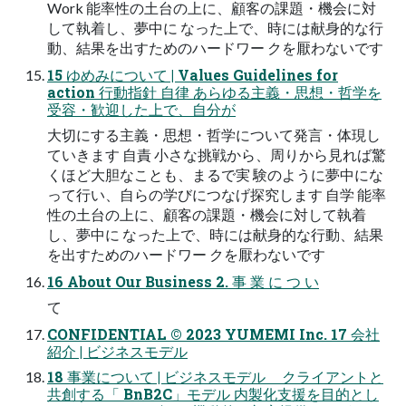
Work 能率性の土台の上に、顧客の課題・機会に対
して執着し、夢中に なった上で、時には献身的な行
動、結果を出すためのハードワー クを厭わないです
15 ゆめみについて | Values Guidelines for
action 行動指針 自律 あらゆる主義・思想・哲学を
受容・歓迎した上で、自分が
大切にする主義・思想・哲学について発言・体現し
ていきます 自責 小さな挑戦から、周りから見れば驚
くほど大胆なことも、まるで実 験のように夢中にな
って行い、自らの学びにつなげ探究します 自学 能率
性の土台の上に、顧客の課題・機会に対して執着
し、夢中に なった上で、時には献身的な行動、結果
を出すためのハードワー クを厭わないです
16 About Our Business 2. 事 業 に つ い
て
CONFIDENTIAL © 2023 YUMEMI Inc. 17 会社
紹介 | ビジネスモデル
18 事業について | ビジネスモデル クライアントと
共創する「 BnB2C」モデル 内製化支援を目的とし