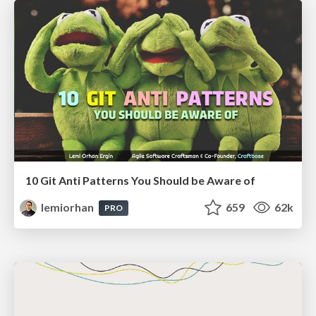
10 Git Anti Patterns You Should be Aware of
lemiorhan
659
62k
PRO