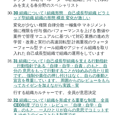
みを支える各分野のスペシャリスト
30 組織について | 組織形態 自己成長型組織 ピラミ
ッド型組織 組織の形態 構造 変化が激しい
変化が少ない 権限 自律分散 一極集中 マネジメント
個に権限を付与 個のパフォーマンスを上げる 数値や
案件で管理 マニュアルに基づいて対応 業務の進め方
学習・改善と実行の高速回転型 計画重視のウォータ
ーフォール型 ティール組織やアジャイル組織を取り
入れた 自己成長型組織で組織の運用をしています
31 組織について | 自己成長型組織を支える行動指針
行動指針である「自律・自学・自責」のもと、自
分の 意思をもって行動することがゆめみの当たり前
です。 強制や責任の押し付けはなく、自らの衝動と
宣言を尊重してい ます。 周囲からのレビューをもら
ってカイゼンを加えながら実践・実
行する組織カルチャーです。 全員が意思決定
32 組織について | 組織を形成する重要な制度 全員
CEO制度 プロリク・レビュー 「自律・自学・自
責」のもと、 一人ひとりが自らの意思でコミットす
る ゆめみのベースとなる制度です。