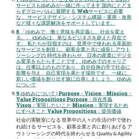
サービスもゆめみが一緒に作ってます 国内にとどま
らずグローバルに展開する Webサービスに必要
な、 サービスデザイン・システム構築・運用・改善
など様々な課題解決をサポートしています。
8 「ゆめみで、働く意味を再定義し、社会を変え
る。」 ゆめみは、単なるビジネスを超えた存在で
す。 私たちが目指すのは、世界中で使われる革新的
なサービスを創造し、顧客企業と共に成長しアウト
ソーシングの 時代を終わらせ、日本の産業にデジタ
ル変革をもたらすことです。 ゆめみでのキャリア
は、仕事以上のものであり、自分自身の手で社会に
影響を与え、自己実現を果たす場所です。 一緒に、
新しい価値を創り出す旅に出発しましょう。 ゆめみ
について
9 ゆめみについて | Purpose・Vision・Mission・
Value Propositions Purpose：存在意義
Vison：実現したいこと Mission：実現するため
にすべきこと Value Propositions：提供価値
社会の実験室になる 世界中の人々の生活の中で使わ
れ続ける サービスを、顧客企業と共に創りあげる ア
ウトソーシングの時代を終わらせる Quality & Agility