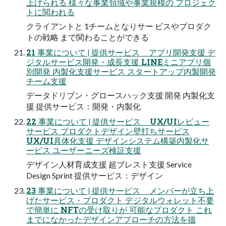
上げられる 様々な事業領域や事業規模の プロジェク
トに関われる
クライアントと 1チームとなりサー ビスやプロダク
トの戦略 まで関わることができる
21 事業について | 提供サービス アプリ開発支援 デ
ジタルサービス開発・成長支援 LINEミニアプリ個
別開発 内製化支援サービス スタートアップ内製開発
チーム支援
データドリブン・グロースハック支援 開発 内製化支
援 提供サービス：開発・内製化
22 事業について | 提供サービス UX/UIレビュー
サービス プロダクトデザイン壁打ちサービス
UX/UI具体化支援 デザインシステム構築内製化サ
ービス ユーザーニーズ検証支援
デザイン人材育成支援 超ブレスト支援 Service
Design Sprint 提供サービス：デザイン
23 事業について | 提供サービス メンバーが立ち上
げたサービス・プロダクト デジタルウォレット不要
で簡単に NFTの受け取りが 可能なプロダクト これ
までになかったデザインアプローチの方法を描