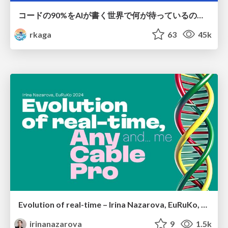
コードの90%をAIが書く世界で何が待っているのか / What awaits us in a world where 90% of the code is written by AI
rkaga
63
45k
Evolution of real-time – Irina Nazarova, EuRuKo, 2024
irinanazarova
9
1.5k