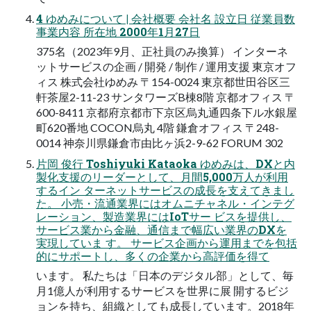
4 ゆめみについて | 会社概要 会社名 設立日 従業員数
事業内容 所在地 2000年1月27日
375名（2023年9月、正社員のみ換算） インターネ
ットサービスの企画 / 開発 / 制作 / 運用支援 東京オフ
ィス 株式会社ゆめみ 〒154-0024 東京都世田谷区三
軒茶屋2-11-23 サンタワーズB棟8階 京都オフィス 〒
600-8411 京都府京都市下京区烏丸通四条下ル水銀屋
町620番地 COCON烏丸 4階 鎌倉オフィス 〒248-
0014 神奈川県鎌倉市由比ヶ浜2-9-62 FORUM 302
片岡 俊行 Toshiyuki Kataoka ゆめみは、DXと内
製化支援のリーダーとして、月間5,000万人が利用
するイン ターネットサービスの成長を支えてきまし
た。 小売・流通業界にはオムニチャネル・インテグ
レーション、製造業界にはIoTサー ビスを提供し、
サービス業から金融、通信まで幅広い業界のDXを
実現していま す。 サービス企画から運用までを包括
的にサポートし、多くの企業から高評価を得て
います。 私たちは「日本のデジタル部」として、毎
月1億人が利用するサービスを世界に展 開するビジ
ョンを持ち、組織としても成長しています。2018年