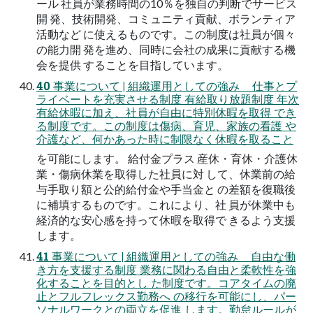
ール 社員が業務時間の10％を独自の判断でサービス
開 発、技術開発、コミュニティ貢献、ボランティア
活動など に使えるものです。この制度は社員が個々
の能力開 発を進め、同時に会社の成果に貢献する機
会を提供 することを目指しています。
40 事業について | 組織運用としての強み 仕事とプ
ライベートを充実させる制度 有給取り放題制度 年次
有給休暇に加え、社員が自由に特別休暇を取得 でき
る制度です。この制度は傷病、育児、家族の看護 や
介護など、何かあった時に制限なく休暇を取ること
を可能にします。 給付金プラス 産休・育休・介護休
業・傷病休業を取得した社員に対 して、休業前の給
与手取り額と公的給付金や手当金と の差額を復職後
に補填するものです。これにより、社 員が休業中も
経済的な安心感を持って休暇を取得で きるよう支援
します。
41 事業について | 組織運用としての強み 自由な働
き方を支援する制度 業務に関わる自由と柔軟性を強
化することを目的とし た制度です。コアタイムの廃
止とフルフレックス勤務へ の移行を可能にし、パー
ソナルワークとの両立を促進 します。勤怠ルールが