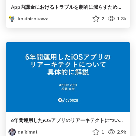
App内課金におけるトラブルを劇的に減らすための取り組み
kokihirokawa
2
1.3k
6年間運用したiOSアプリの リアーキテクトについて 具体的に解説 / iOSDC 2023
daikimat
1
2.9k