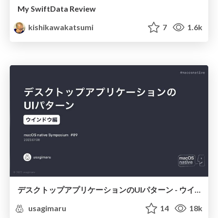
My SwiftData Review
kishikawakatsumi
7
1.6k
デスクトップアプリケーションのUIパターン - ウインドウ編（公開版） / UI Patterns of Desktop Applications - Window Layouts
usagimaru
14
18k