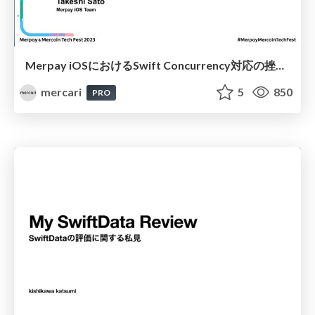
Merpay iOSにおけるSwift Concurrency対応の挫折と今後 / Swift Concurrency Support for Merpay for iOS: Frustration and Where to Go From Here
mercari
5
850
PRO