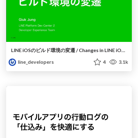
LINE iOSのビルド環境の変遷 / Changes in LINE iOS Build Environment
line_developers
4
3.1k