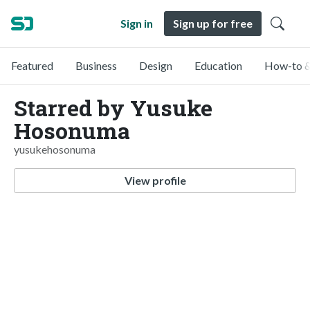
Sign in
Sign up for free
Featured
Business
Design
Education
How-to &
Starred by Yusuke
Hosonuma
yusukehosonuma
View profile