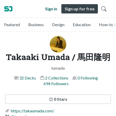
Sign in
Sign up for free
Featured
Business
Design
Education
How-to &
Takaaki Umada / 馬田隆明
tumada
32 Decks
2 Collections
0 Following
694 Followers
0 Stars
https://takaumada.com/