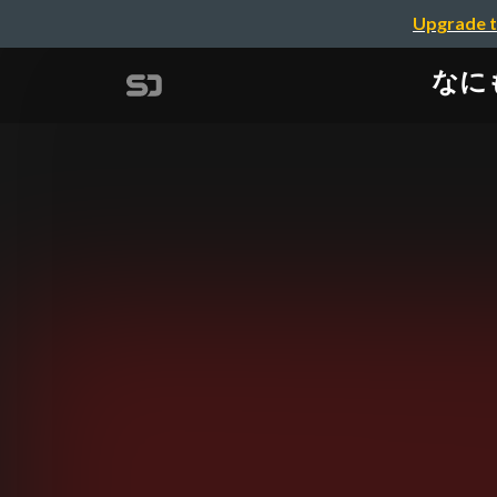
Upgrade t
なに