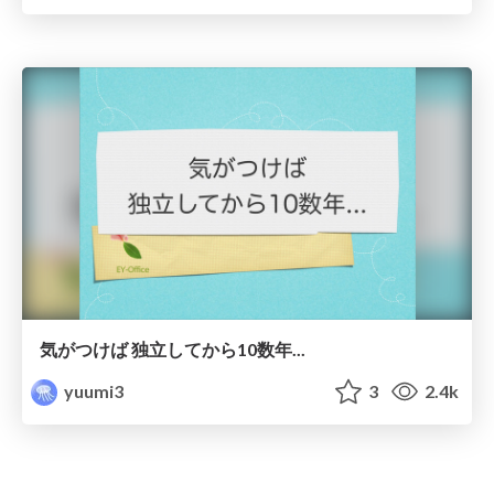
気がつけば 独立してから10数年...
yuumi3
3
2.4k