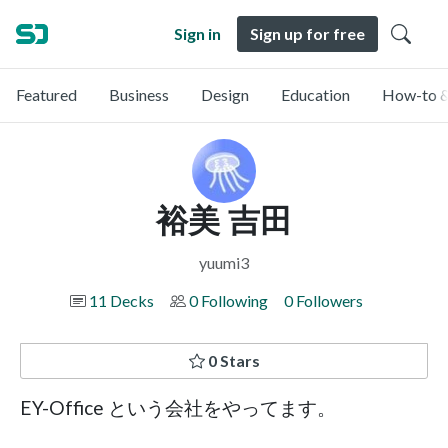
Sign in
Sign up for free
Featured
Business
Design
Education
How-to &
裕美 吉田
yuumi3
11 Decks
0 Following
0 Followers
0 Stars
EY-Office という会社をやってます。