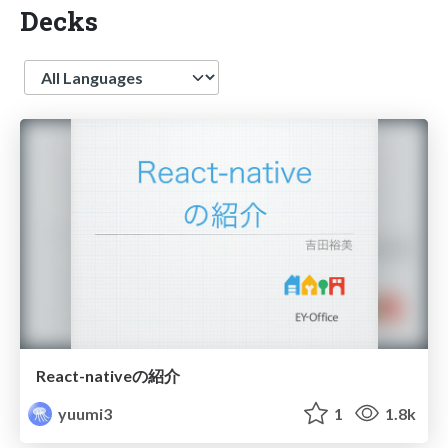
Decks
Language
React-nativeの紹介
yuumi3
1
1.8k