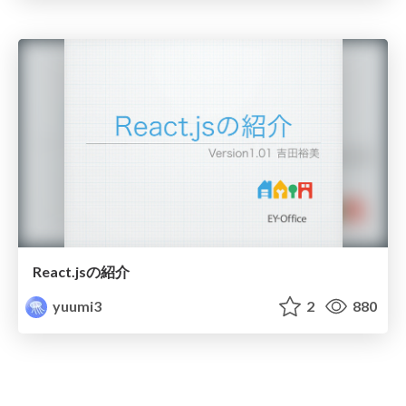
React.jsの紹介
yuumi3
2
880