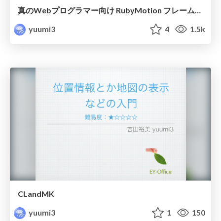
真のWebプログラマー向け RubyMotion フレームワーク
yuumi3
4
1.5k
CLandMK
yuumi3
1
150