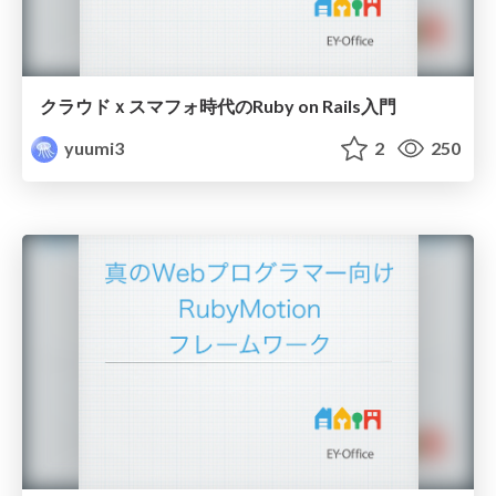
クラウドｘスマフォ時代のRuby on Rails入門
yuumi3
2
250