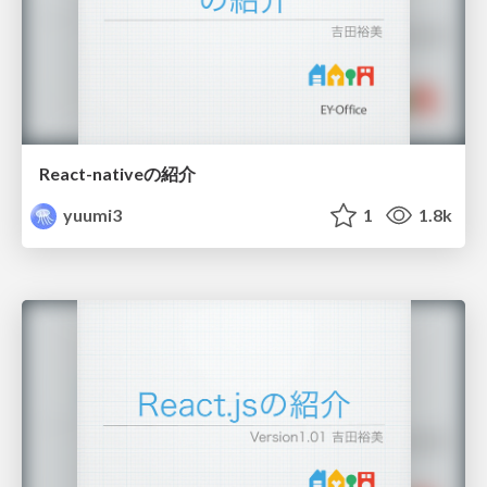
React-nativeの紹介
yuumi3
1
1.8k