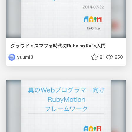
クラウドｘスマフォ時代のRuby on Rails入門
yuumi3
2
250