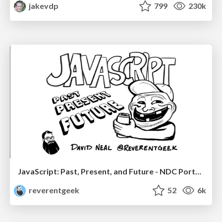
jakevdp
799
230k
JavaScript: Past, Present, and Future - NDC Porto 2020
reverentgeek
52
6k