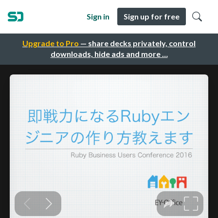
Sign in
Sign up for free
Upgrade to Pro
— share decks privately, control
downloads, hide ads and more …