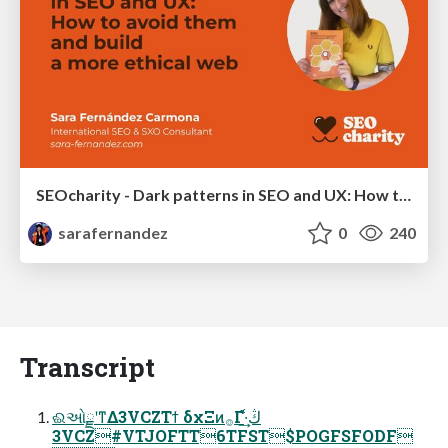
SEOcharity - Dark patterns in SEO and UX: How to avoid them and build a more ethical web
sarafernandez
0
240
Transcript
ଈઓྗʹͳΔ3VCZΤϯ δχΞͷ࡞Γํڭ͑·͢
3VCZ#VTJOFTT6TFST$POGFSFODF