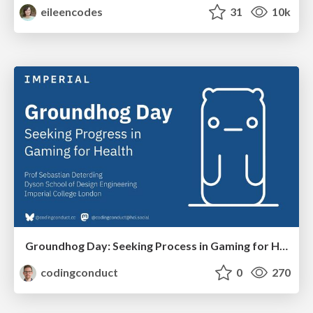
eileencodes
31
10k
Groundhog Day: Seeking Process in Gaming for Health
codingconduct
0
270