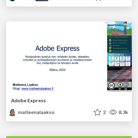
Adobe Express
matleenalaakso
2
8.3k