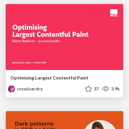
Optimising Largest Contentful Paint
csswizardry
37
3.9k