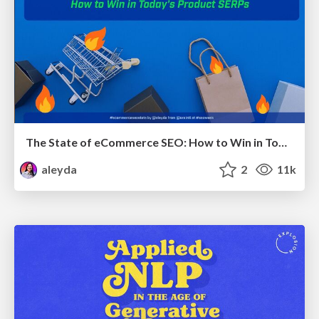
The State of eCommerce SEO: How to Win in Today's Products SERPs - #SEOweek
aleyda
2
11k