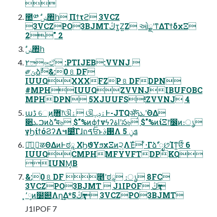

಺༰ ࣗݾ঺հ Πϯτϩ 3VCZ
3VCZPO3BJMTڭҭ͍Ζ͍Ζ ઓྗʹͳΔΤϯδχΞ
2" 2
ࣗݾ঺հ
٢ా༟ඒ :PTIJEB:VVNJ 
༗ݶձࣾ&:0⒏DF
IUUQXXXFZP⒏DFDPN
#MPHIUUQZVVNJIBUFOBC
MPHDPN 5XJUUFS!ZVVNJ 4
աڈ େֶͷ޻ֶ෦ଔۀ ଔۀݚڀͰ-JTQॲཧܥʹؔΘΔ
૊ࠐܥͷձࣾʹब৬ $"%ͷϕϯνϟʔاۀʹస৬ $"%ͷίΞ෦෼ͷ։ൃ
γϦίϯόϨʔΛ๚໰ͨ͠Γɺถࠃਓͱ࢓ࣄΛ ܦݧ 5
̌ੈل͕ऴΘΔͷͰಠཱ ΧϦϑΥϧχΞͷ੨͍ۭΛΈͨ ͋·ΓձࣾʹೃછΊͳ͍ਓͩͬͨ 6
IUUQCMPHMFYVFTDPKQ
IUNM͔Β
&:0⒏DF ೥ʹಠཱ ։ൃ 8FC
3VCZPO3BJMT  J1IPOF ڭҭ
͓٬༷ͷ໰୊Λղܾ͢Δ*5ڭҭ 3VCZPO3BJMT
J1IPOF 7