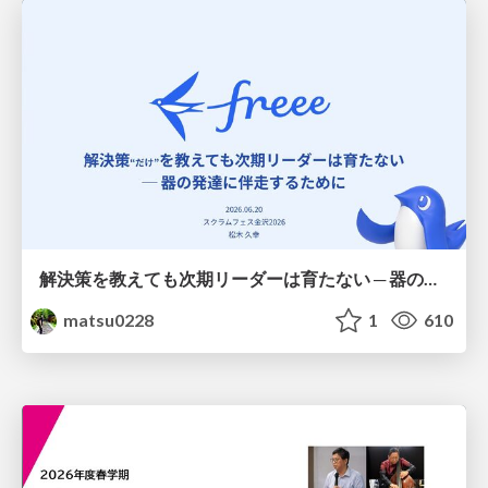
解決策を教えても次期リーダーは育たない ─ 器の発達に伴走するために / Partnering with leaders in their vertical development
matsu0228
1
610