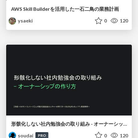
AWS Skill Builderを活用した一石二鳥の業務計画
ysaeki
0
120
形骸化しない社内勉強会の取り組み - オーナーシップの作り方 / In-house study session
soudai
0
120
PRO