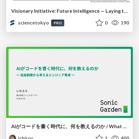
Visionary Initiative: Future Intelligence — Laying the foundations for the future of science, intelligence, and society | Science Tokyo
sciencetokyo
0
190
PRO
AIがコードを書く時代に、何を教えるのか / What Should We Teach in the Age of AI-Generated Code?
ichiroc
1
400