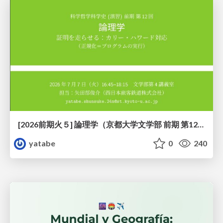
[2026前期火５] 論理学（京都大学文学部 前期 第12回）「証明を走らせる：カリー・ハワード対応」
yatabe
0
240