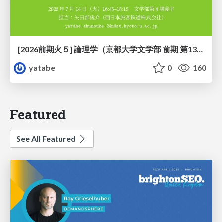
[2026前期火５] 論理学（京都大学文学部 前期 第13回）「走って、止まって、積み上がる」
yatabe
0
160
Featured
See All Featured