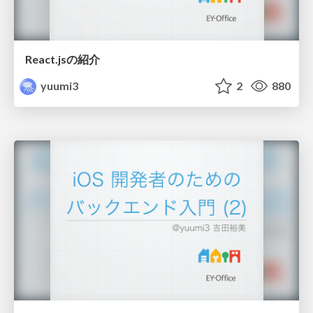
React.jsの紹介
yuumi3
2
880