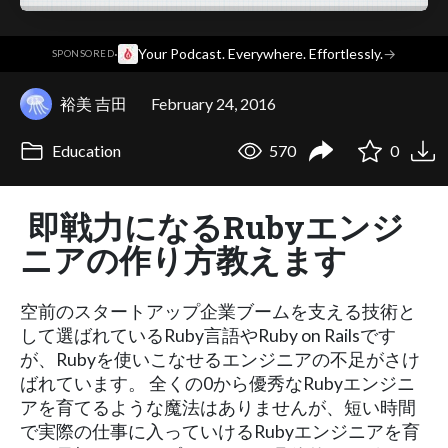
·
Your Podcast. Everywhere. Effortlessly.
→
SPONSORED
裕美 吉田
February 24, 2016
Education
570
0
即戦力になるRubyエンジ
ニアの作り方教えます
空前のスタートアップ企業ブームを支える技術と
して選ばれているRuby言語やRuby on Railsです
が、Rubyを使いこなせるエンジニアの不足がさけ
ばれています。 全くの0から優秀なRubyエンジニ
アを育てるような魔法はありませんが、短い時間
で実際の仕事に入っていけるRubyエンジニアを育