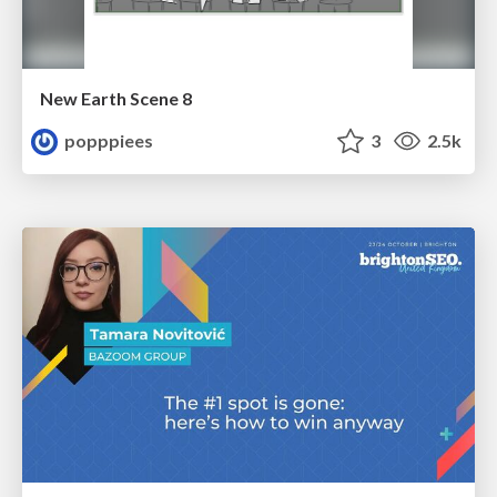
New Earth Scene 8
popppiees
3
2.5k