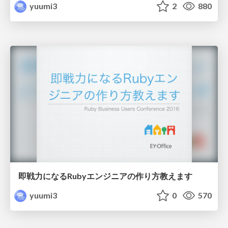
yuumi3
2
880
即戦力になるRubyエンジニアの作り方教えます
yuumi3
0
570