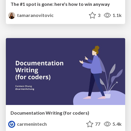
The #1 spot is gone: here's how to win anyway
tamaranovitovic
3
1.1k
Documentation Writing (for coders)
carmenintech
77
5.4k