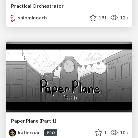
Practical Orchestrator
shlominoach
191
12k
Paper Plane (Part 1)
katiecoart
1
10k
PRO