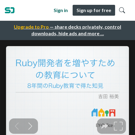
Sign in
Sign up for free
Upgrade to Pro
— share decks privately, control
downloads, hide ads and more …