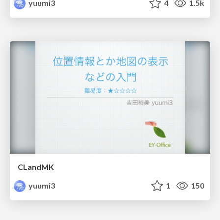
yuumi3
4
1.5k
CLandMK
yuumi3
1
150