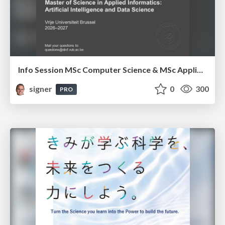
Info Session MSc Computer Science & MSc Applied Informatics
signer
0
300
PRO