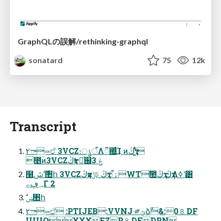
GraphQLの誤解/rethinking-graphql
sonatard
75
12k
Transcript
٢ా༟ඒ 3VCZ։ൃऀΛ૿΍ͨ͢Ί ͷڭҭʹ͍ͭͯ
೥ؒͷ3VCZڭҭͰಘͨ஌ݟ 3
໨࣍ ࣗݾ঺հ 3VCZڭҭͷݱঢ় ڭҭۀऀWTࣾ಺ڭҭ ڭҭΛߦ͏ʹ͸
؀ڥ࡞Γ 2
ࣗݾ঺հ
٢ా༟ඒ :PTIJEB:VVNJ ༗ݶձࣾ&:0⒏DF
IUUQXXXFZP⒏DFDPN