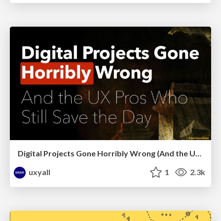
Digital Projects Gone Horribly Wrong (And the UX Pros Who Still Save the Day) - Dean Schuster
uxyall
1
2.3k