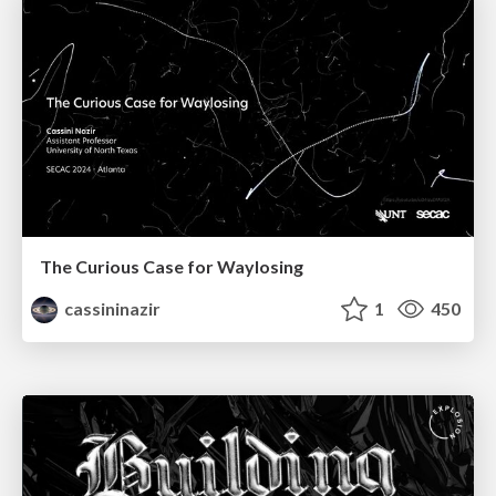
The Curious Case for Waylosing
cassininazir
1
450