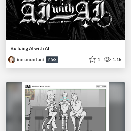
Building AI with AI
inesmontani
1
1.1k
PRO