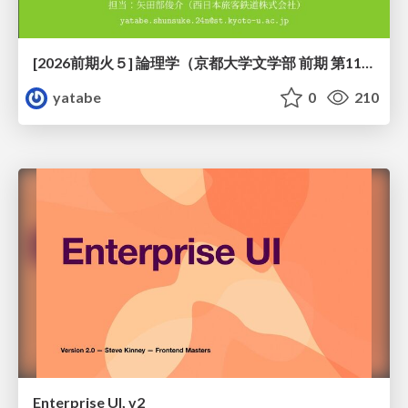
[2026前期火５] 論理学（京都大学文学部 前期 第11回）「ハーモニー：三層モデルと保存拡大」
yatabe
0
210
Enterprise UI, v2