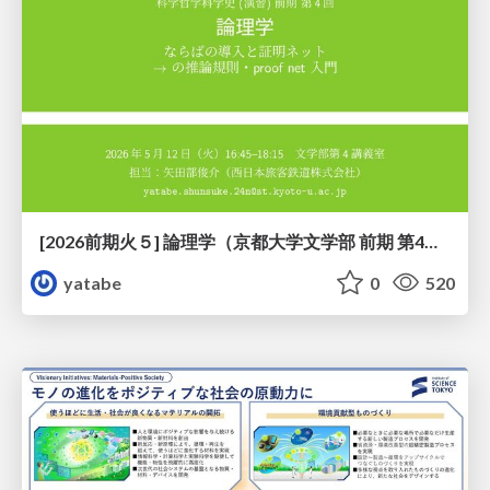
[2026前期火５] 論理学（京都大学文学部 前期 第4回）「 ならば（→）の導入と証明ネット」
yatabe
0
520