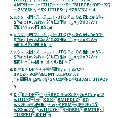
#MPHIUUQEIBUFOBOFKQ
ZVVN 5XJUUFS!ZVVNJ 4
աڈ େֶͷ޻ֶ෦ଔۀ ଔۀݚڀͰ-JTQॲཧܥʹؔΘΔ ૊ࠐܥͷձࣾʹब৬
$"%ͷϕϯνϟʔاۀʹస৬ $"%ίΞ෦෼ͷ։ൃ γϦίϯόϨʔΛ๚
໰ͨ͠Γɺถࠃਓͱ࢓ࣄ Λܦݧ 5
աڈ େֶͷ޻ֶ෦ଔۀ ଔۀݚڀͰ-JTQॲཧܥʹؔΘΔ ૊ࠐܥͷձࣾʹब৬
$"%ͷϕϯνϟʔاۀʹస৬ $"%ίΞ෦෼ͷ։ൃ γϦίϯόϨʔΛ๚
໰ͨ͠Γɺถࠃਓͱ࢓ࣄ Λܦݧ 6
աڈ େֶͷ޻ֶ෦ଔۀ ଔۀݚڀͰ-JTQॲཧܥʹؔΘΔ ૊ࠐܥͷձࣾʹब৬
$"%ͷϕϯνϟʔاۀʹస৬ $"%ίΞ෦෼ͷ։ൃ γϦίϯόϨʔΛ๚
໰ͨ͠Γɺถࠃਓͱ࢓ࣄ Λܦݧ ӳޠ͸ۤख 7
&:0⒏DF ೥ʹಠཱ ։ൃ 8FC
3VCZPO3BJMT J1IPOF ڭҭ
͓٬༷ͷ໰୊Λղܾ͢Δ*5ڭҭ 3VCZPO3BJMT J1IPOF
8
&:0⒏DF։ൃ 8FC 9 wΞδΞϦʔάΞΠεϗοέʔ
wIUUQXXXBMIPDLZKQ
wνʔϜɾબखͷ੒੷ूܭ w1FSMಠࣗϑϨʔϜϫʔΫ
wΞϩϋύʔΫ wIUUQQBSLBMPIB
TUSFFUDPN