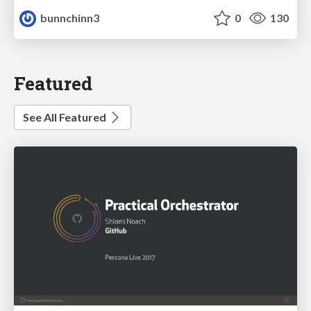
bunnchinn3
0
130
Featured
See All Featured