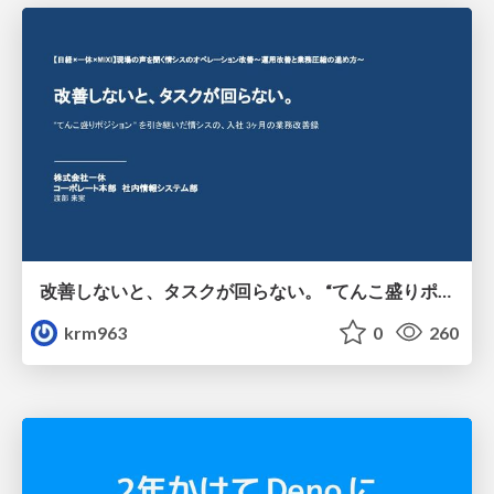
改善しないと、タスクが回らない。 “てんこ盛りポジション” を引き継いだ情シスの、入社3ヶ月の業務改善録
krm963
0
260