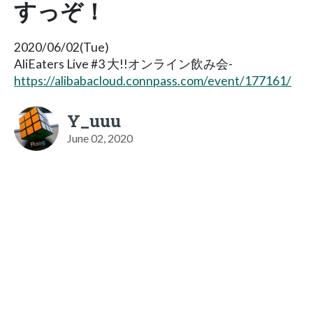
すっぞ！
2020/06/02(Tue)
AliEaters Live #3 大!!オンライン飲み会-
https://alibabacloud.connpass.com/event/177161/
Y_uuu
June 02, 2020