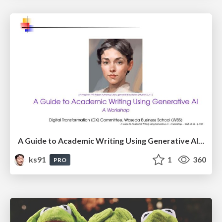
A Guide to Academic Writing Using Generative AI - A Workshop
ks91
1
360
PRO