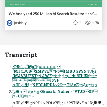
We Analyzed 250 Million AI Search Results: Here's What I Found
joshbly
1
1.7k
Transcript
*P5։ൃऀ޲͚αʔϏεɹɹɹɹɹɹɹɹɹɹɹ͕
"MJCBCB$MPVE*P51MBUGPSNʹରԠͬͧ͢ʂ
"MJ&BUFST-JWFେΦϯϥΠϯҿΈձ
 5VF
ઌਐٕज़෦໳NPDLNPDLνʔϜ ΤϯδχΞԬቌ༤ฏ
-UE ‣
ઌਐٕज़෦໳NPDLNPDLνʔϜ ‣ *P5ΤϯδχΞ डୗҊ݅΋΍ͬͯ·͢