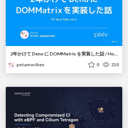
2年かけて Deno に DOMMatrix を実装した話 / How I implemented DOMMatrix in Deno over two years
petamoriken
0
210