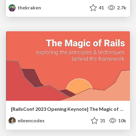
thekraken
41
2.7k
[RailsConf 2023 Opening Keynote] The Magic of Rails
eileencodes
31
10k