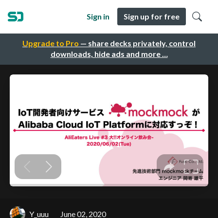
Sign in
Sign up for free
Upgrade to Pro
— share decks privately, control
downloads, hide ads and more …
Y_uuu
June 02, 2020