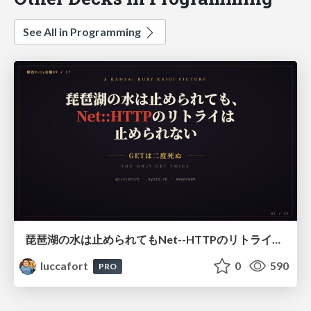
See All in Programming
琵琶湖の水は止められてもNet--HTTPのリトライは止められない / You might be able to stop the water flow of Lake Biwa but you can't stop Net::HTTP retries
luccafort
0
590
PRO