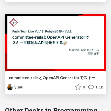
committee-railsとOpenAPI Generatorでスキーマ駆動なAPI開発をする
yuuu
0
1.1k
Other Decks in Programming