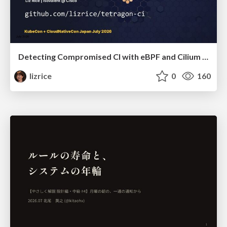
Detecting Compromised CI with eBPF and Cilium Tetragon
lizrice
0
160