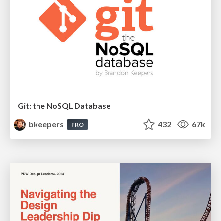
Git: the NoSQL Database
bkeepers
432
67k
PRO