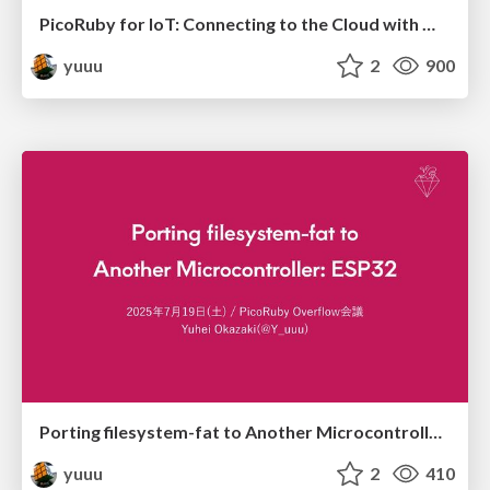
PicoRuby for IoT: Connecting to the Cloud with MQTT
yuuu
2
900
Porting filesystem-fat to Another Microcontroller: ESP32
yuuu
2
410