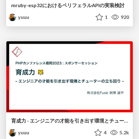
mruby-esp32におけるペリフェラルAPIの実装検討
yuuu
1
920
育成力 - エンジニアの才能を引き出す環境とチューターの立ち回り -
yuuu
4
5.2k