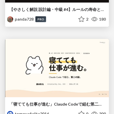
【やさしく解説 設計編・中級 #4】ルールの寿命と、システムの年輪
panda728
2
180
PRO
「寝てても仕事が進む」Claude Codeで組む第二の脳
tomoyafujita2016
0
300