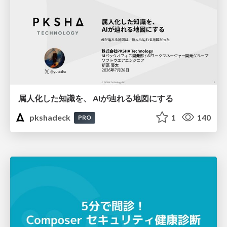
属人化した知識を、 AIが辿れる地図にする
pkshadeck
1
140
PRO