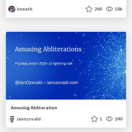
kneath
240
18k
Amusing Abliteration
ianozsvald
1
240