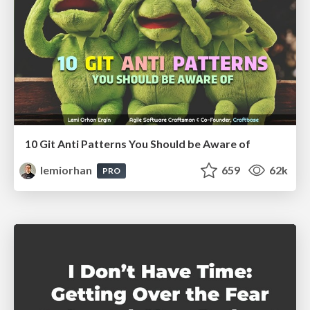
10 Git Anti Patterns You Should be Aware of
lemiorhan
659
62k
PRO