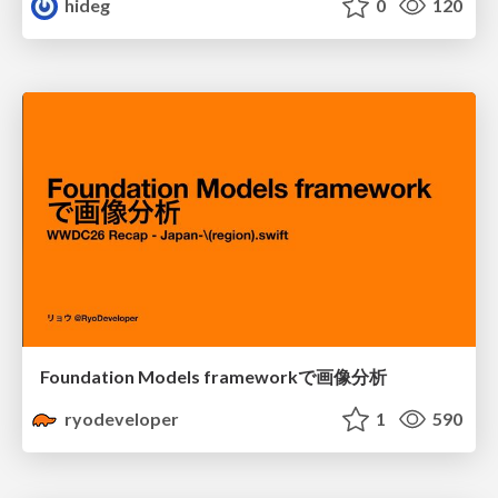
hideg
0
120
Foundation Models frameworkで画像分析
ryodeveloper
1
590