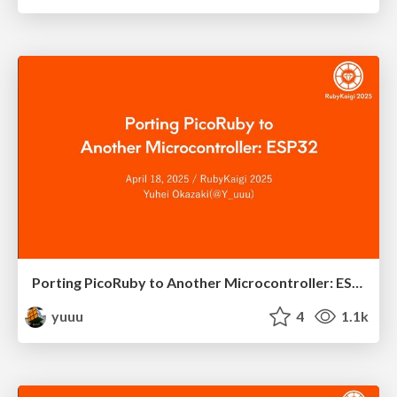
Porting PicoRuby to Another Microcontroller: ESP32
yuuu
4
1.1k