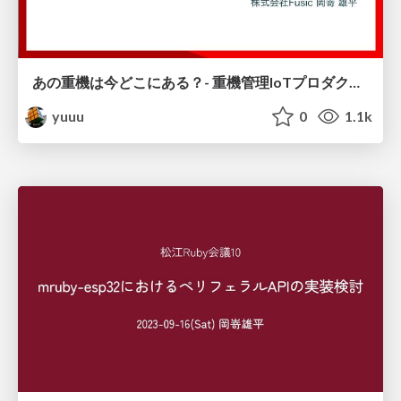
あの重機は今どこにある？- 重機管理IoTプロダクトのバックエンドをAWSで構築した話 -
yuuu
0
1.1k