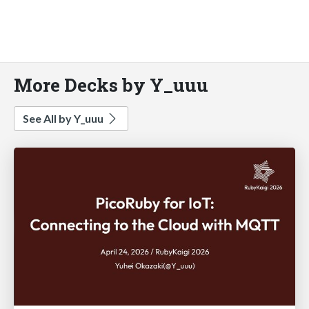
More Decks by Y_uuu
See All by Y_uuu