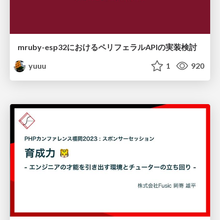
mruby-esp32におけるペリフェラルAPIの実装検討
yuuu
1
920