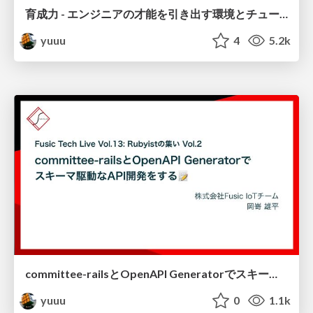
育成力 - エンジニアの才能を引き出す環境とチューターの立ち回り -
yuuu
4
5.2k
committee-railsとOpenAPI Generatorでスキーマ駆動なAPI開発をする
yuuu
0
1.1k