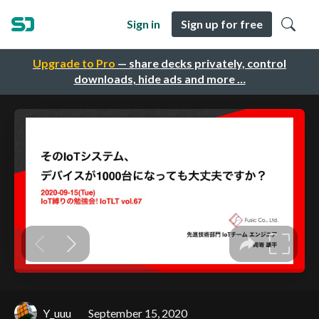
Sign in
Sign up for free
Upgrade to Pro
— share decks privately, control
downloads, hide ads and more …
Y_uuu
September 15, 2020