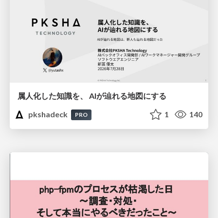
属人化した知識を、 AIが辿れる地図にする
pkshadeck
1
140
PRO