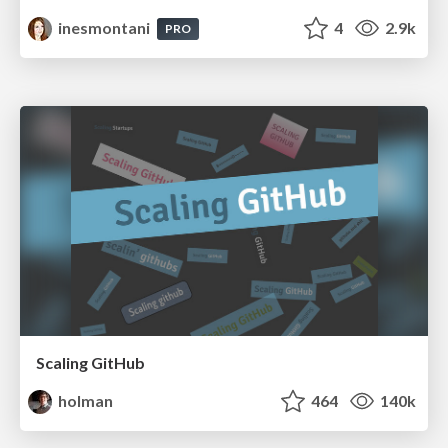
inesmontani
4
2.9k
PRO
Scaling GitHub
holman
464
140k