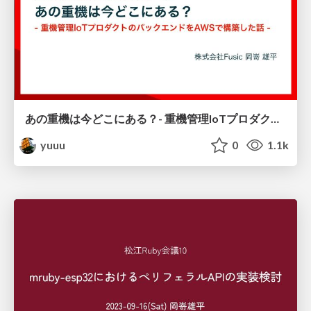
あの重機は今どこにある？- 重機管理IoTプロダクトのバックエンドをAWSで構築した話 -
yuuu
0
1.1k