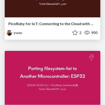
PicoRuby for IoT: Connecting to the Cloud with MQTT
yuuu
2
900