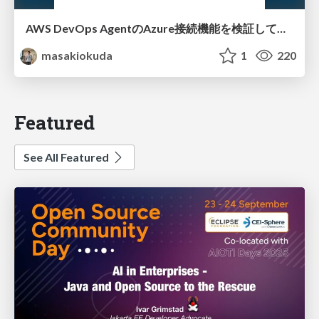
AWS DevOps AgentのAzure接続機能を検証して見えた活用法／Use Cases Verified for the AWS DevOps Agent's Azure Connectivity Feature
masakiokuda
1
220
Featured
See All Featured