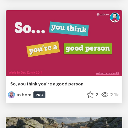
So, you think you're a good person
axbom
2
2.1k
PRO