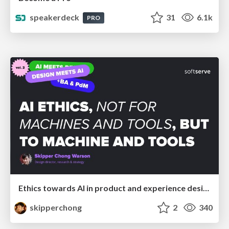
speakerdeck
31
6.1k
PRO
Ethics towards AI in product and experience design
skipperchong
2
340