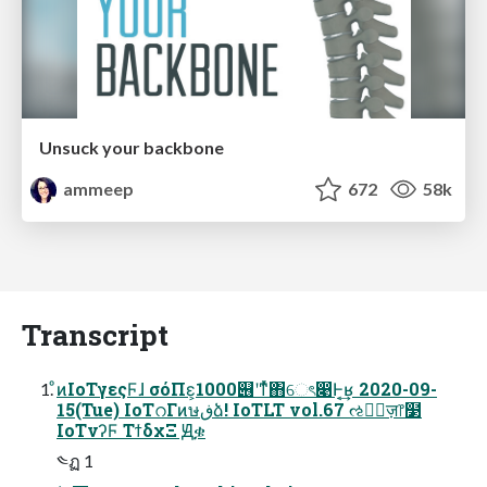
Unsuck your backbone
ammeep
672
58k
Transcript
ͦͷIoTγεςϜɺ σόΠε͕1000୆ʹͳͬͯ΋େৎ෉Ͱ͔͢ʁ 2020-09-
15(Tue) IoTറΓͷษڧձ! IoTLT vol.67 ઌਐٕज़෦໳
IoTνʔϜ ΤϯδχΞ Ԭቌ
༤ฏ 1