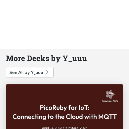
More Decks by Y_uuu
See All by Y_uuu