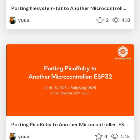
Porting filesystem-fat to Another Microcontroller: ESP32
yuuu
2
410
Porting PicoRuby to Another Microcontroller: ESP32
yuuu
4
1.1k