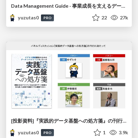
Data Management Guide - 事業成長を支えるデータ基盤のDev&Ops #TechMar / 20211210
yuzutas0
22
27k
PRO
[投影資料]『実践的データ基盤への処方箋』の刊行にあたって #TechMar / 20210210-2
yuzutas0
1
3.9k
PRO