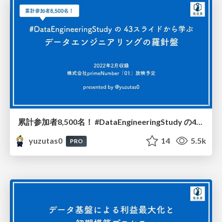
累計参加者8,500名！ #DataEngineeringStudy の43スライドから学ぶ、データエンジニアリングの羅針盤 / 20220224
yuzutas0
14
5.5k
PRO