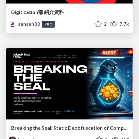
Digitization部 紹介資料
sansan33
2
7.7k
PRO
Breaking the Seal: Static Deobfuscation of Compiled V8 JavaScript Bytecode Malware