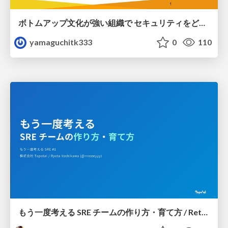
ボトムアップ文化が強い組織で セキュリティをどう根付かせていくかの現在進行形の話 / Making Security Stick in a Bottom-Up Organization
yamaguchitk333
0
110
もう一度考える SRE チームの作り方・育て方 / Rethinking SRE #1: Building and Growing SRE Teams