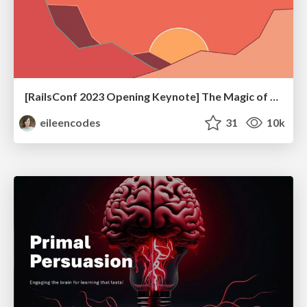
[RailsConf 2023 Opening Keynote] The Magic of Rails
eileencodes
31
10k