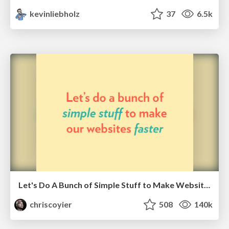
kevinliebholz
37
6.5k
Let's Do A Bunch of Simple Stuff to Make Websites Faster
chriscoyier
508
140k