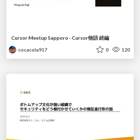
Cursor Meetup Sapporo - Cursor物語 続編
cocacola917
0
120