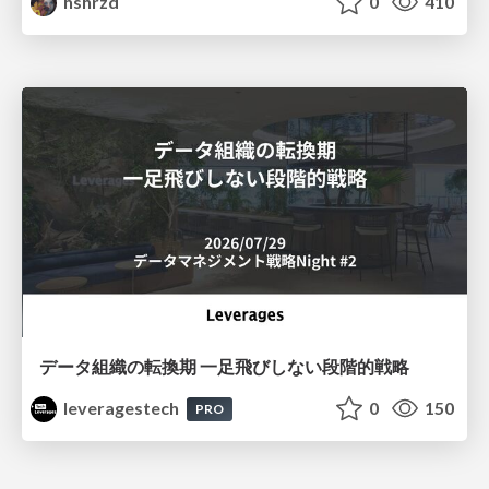
hshrzd
0
410
データ組織の転換期 一足飛びしない段階的戦略
leveragestech
0
150
PRO