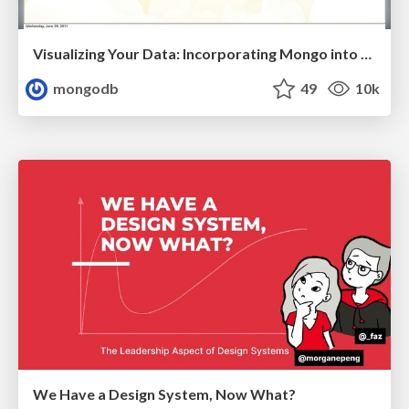
Visualizing Your Data: Incorporating Mongo into Loggly Infrastructure
mongodb
49
10k
We Have a Design System, Now What?