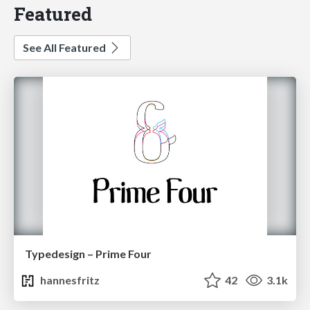
Featured
See All Featured
Typedesign – Prime Four
hannesfritz
42
3.1k