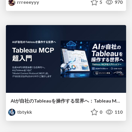
rrreeeyyy
5
970
AIが自社のTableauを操作する世界へ：Tableau MCP超入門
tbtykk
0
110