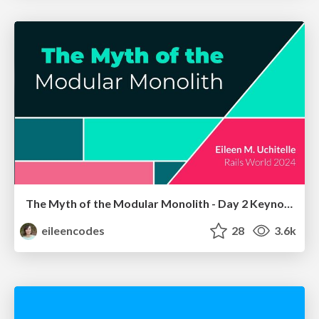
The Myth of the Modular Monolith - Day 2 Keynote - Rails World 2024
eileencodes
28
3.6k