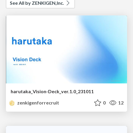
See All by ZENKIGEN,Inc.
harutaka_Vision-Deck_ver.1.0_231011
zenkigenforrecruit
0
12