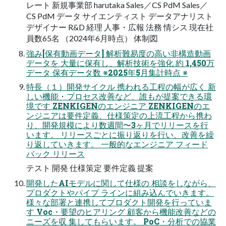
レート 新規事業部 harutaka Sales／CS PdM Sales／
CS PdM データ サイエンティスト データアナリスト
デザイナー R&D 経理 人事・広報 法務 情シス 現在社
員数65名 （2024年6月時点） 体制図
強み[保有動画データ] 解析難易度の高い非構造動画
データを 大量に保有し、解析技術を強化 約 1,450万
データ 保有データ数 ※2025年5月集計時点 ※
特長（１）開発サイクル 携われる工程の幅が広く 新
しい機能・プロセス改善など、誰もが提案できる環
境です ZENKIGENのエンジニア ZENKIGENのエ
ンジニアは要件定義、仕様策定の上流工程から携わ
り、開発規模により数週間〜3ヶ月でリリースを行
います。 リリースごとに振り返りを行い、改善を繰
り返していきます。 一般的なエンジニア フィード
バック リリース
テスト 開発 仕様策定 要件定義 提案
開発したAIモデルに関して仕様の 相談をしながら、
プロダクトやパイプ ラインに組み込んでいきます。
様々な部署と連携してプロダクト開発を行っていま
す Voc・要望のヒアリング 顧客から機能改善などの
ニーズを収 集してもらいます。 PoC・分析での協業