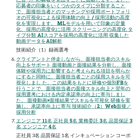
応募者の印象をいくつかのタイプに分類すること
で、面接担当者とのマッチングや採用ポートフォリ
オの可視化による採用体験の向上 / 採用活動の高度
化を実現します。 MLモデルを用いて印象の定量
化、採用の高度化に活用 スクリーニングの高度化 タ
イプ分類 AIスコアを採用の高度化に活用 収集した
動画データをAI解析
技術紹介（1）録画選考
クライアントと伴走しながら、面接担当者のスキル
向上をサポート 面接動画と面接結果を分析し、面接
体験や採用力に影響すると考えられる項目を明らか
にすると同時に、面接担当者ごとの採用スキルを可
視化しまし た。この結果をもとに研修や個別FBを
行うことで、面接担当者の面接スキル向上と翌年の
採用選考における内定承諾率の向上に寄与しまし
た。 面接動画×面接結果でスキルを可視化 研修を実
施し、承諾率向上に寄与 技術紹介（2）Web面接／
採用分析
エンジニア 11名 正社員 5名 業務委託 3名 品質保証 3
名 エンジニア 4名
正社員 3名 品質保証 1名 インキュベーション コーポ