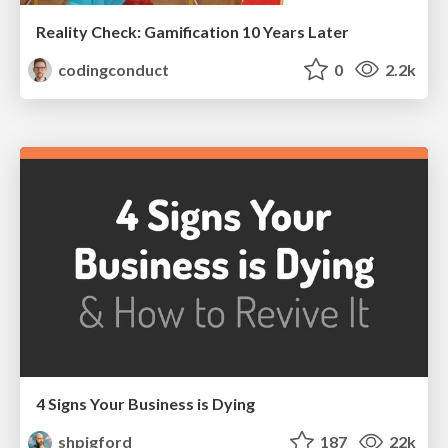
Reality Check: Gamification 10 Years Later
codingconduct
0
2.2k
4 Signs Your Business is Dying
shpigford
187
22k