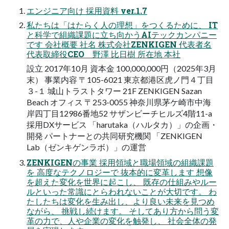
エンジニア向け 採用資料 ver.1.7
私たちは「はたらく人の理想」をつくるために、 IT
と科学で組織課題に立ち向かうAIテックカンパニー
です 会社概要 社名 株式会社ZENKIGEN 代表者名
代表取締役CEO 野澤 比日樹 所在地 本社
設立 2017年10月 資本金 100,000,000円（2025年3月
末） 事業内容 〒105-6021 東京都港区虎ノ門４丁目
３-１ 城山トラストタワー 21F ZENKIGEN Sazan
Beach オフィス 〒253-0055 神奈川県茅ケ崎市中海
岸四丁目12986番地52 サザンビーチヒルズ4階11-a
採用DXサービス 「harutaka（ハルタカ）」の企画・
開発 パートナーとの共同研究機関 「ZENKIGEN
Lab（ゼンキゲンラボ）」の運営
ZENKIGENの事業 採用領域と職場領域の組織課題
を 高度なテクノロジーで 抜本的に変革します 想像
を超えた変化を世界に起こし、 既存の仕組みやルー
ルといった常識にとらわれないことが大切です。 わ
たしたちは変化を生み出し、より良い未来を見つめ
ながら、 挑戦し続けます。 そしてあり方から問う変
革の力で、人や企業の変化を触発し、 社会全体の発