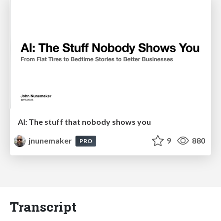
AI: The stuff that nobody shows you
jnunemaker
9
880
PRO
Transcript