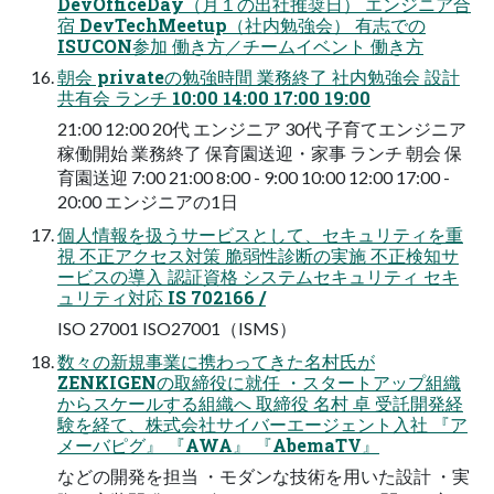
DevOfficeDay（月１の出社推奨日） エンジニア合
宿 DevTechMeetup（社内勉強会） 有志での
ISUCON参加 働き方／チームイベント 働き方
朝会 privateの勉強時間 業務終了 社内勉強会 設計
共有会 ランチ 10:00 14:00 17:00 19:00
21:00 12:00 20代 エンジニア 30代 子育てエンジニア
稼働開始 業務終了 保育園送迎・家事 ランチ 朝会 保
育園送迎 7:00 21:00 8:00 - 9:00 10:00 12:00 17:00 -
20:00 エンジニアの1日
個人情報を扱うサービスとして、セキュリティを重
視 不正アクセス対策 脆弱性診断の実施 不正検知サ
ービスの導入 認証資格 システムセキュリティ セキ
ュリティ対応 IS 702166 /
ISO 27001 ISO27001（ISMS）
数々の新規事業に携わってきた名村氏が
ZENKIGENの取締役に就任 ・スタートアップ組織
からスケールする組織へ 取締役 名村 卓 受託開発経
験を経て、株式会社サイバーエージェント入社 『ア
メーバピグ』 『AWA』 『AbemaTV』
などの開発を担当 ・モダンな技術を用いた設計 ・実