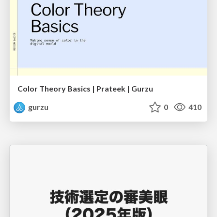
Color Theory Basics | Prateek | Gurzu
gurzu
0
410