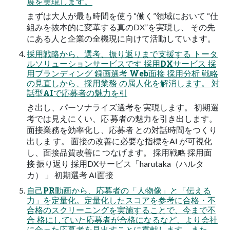
展を実現します。
まずは大人が最も時間を使う“働く”領域において “仕
組みを抜本的に変革する真のDX”を実現し、 その先
にある人と企業の全機現に向けて活動しています。
採用戦略から、選考、振り返りまで支援する トータ
ルソリューションサービスです 採用DXサービス 採
用ブランディング 録画選考 Web面接 採用分析 戦略
の見直しから、採用業務 の属人化を解消します。 対
話型AIで応募者の魅力を引
き出し、パーソナライズ選考を 実現します。 初期選
考では見えにくい、応 募者の魅力を引き出します。
面接業務を効率化し、応募者 との対話時間をつくり
出しま す。 面接の改善に必要な指標をAI が可視化
し、面接品質改善に つなげます。 採用戦略 採用面
接 振り返り 採用DXサービス「harutaka（ハルタ
カ） 」 初期選考 AI面接
自己PR動画から、応募者の「人物像」と「伝える
力」を定量化。定量化したスコアを参考に合格・不
合格のスクリーニングを実施することで、今まで不
合 格にしていた応募者が合格になるなど、より会社
に合った応募者を見出すことに貢献します。また、