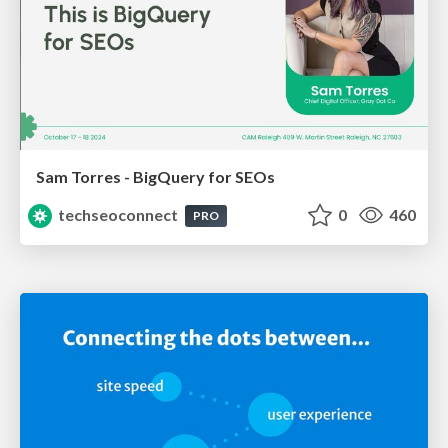
Sam Torres - BigQuery for SEOs
techseoconnect
0
460
PRO