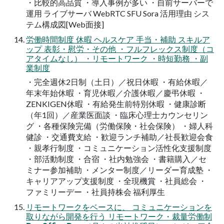
・比較的高品質 ・導入事例が多い ・自前サーバーで
運用 ライブサーバ WebRTC SFU Sora 活用理由 シス
テム構成図[Web面接]
労働時間制度 休暇 ヘルスケア 手当・補助 スキルア
ップ 表彰・慰労・その他 ・フルフレックス制度（コ
アタイムなし） ・リモートワーク ・時短勤務 ・副
業制度
・完全週休2日制（土日）／祝日休暇 ・有給休暇／
年末年始休暇 ・育児休暇／介護休暇／慶弔休暇 ・
ZENKIGEN休暇 ・有給発生前特別休暇 ・健康診断
（年1回）／産業医面談 ・臨床心理士カウンセリン
グ ・各種保険完備（労働保険・社会保険） ・婦人科
健診 ・交通費支給 ・歓迎ランチ補助／社長歓迎会食
・親孝行制度 ・コミュニケーション活性化支援制度
・部活動制度 ・合宿 ・社内勉強会 ・書籍購入／セ
ミナー参加補助 ・メンター制度／リーダー育成塾 ・
キャリアアップ支援制度 ・全現機賞 ・社員総会 ・
ファミリーデー ・社員持株会 福利厚生
リモートワークをベースに、 コミュニケーションを
取りながら開発を行う リモートワーク・裁量労働制