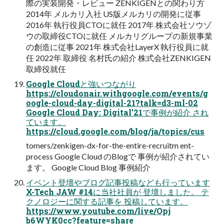
際の実装開発・レビュー ZENKIGENとの関わり方
2014年 メルカリ入社 US版メルカリの開発に従事
2016年 執行役員CTOに就任 2017年 株式会社ソウゾ
ウの取締役CTOに就任 メルカリグループの新規事業
の創造に従事 2021年 株式会社LayerX 執行役員に就
任 2022年 取締役 名村氏の紹介 株式会社ZENKIGEN
取締役就任
Google Cloudと強いつながり
https://cloudonair.withgoogle.com/events/g
oogle-cloud-day-digital-21?talk=d3-ml-02
Google Cloud Day: Digital’21で事例が紹介 され
ています。
https://cloud.google.com/blog/ja/topics/cus
tomers/zenkigen-dx-for-the-entire-recruitm ent-
process Google Cloud のBlogで 事例が紹介されてい
ます。 Google Cloud Blog 事例紹介
イベント登壇やブログ記事投稿なども行っています
X-Tech JAW #14に当社社員が 登壇しました。 テ
クノロジーに関する記事を 投稿しています。
https://www.youtube.com/live/Opj
b6WYK0cc?feature=share