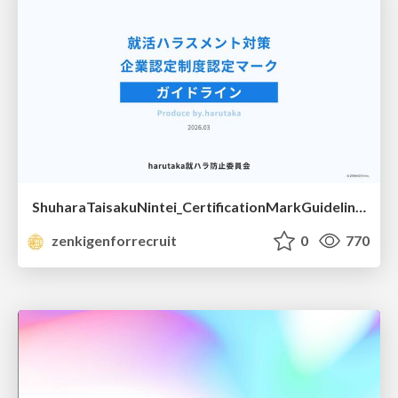
ShuharaTaisakuNintei_CertificationMarkGuidelines.pdf
zenkigenforrecruit
0
770