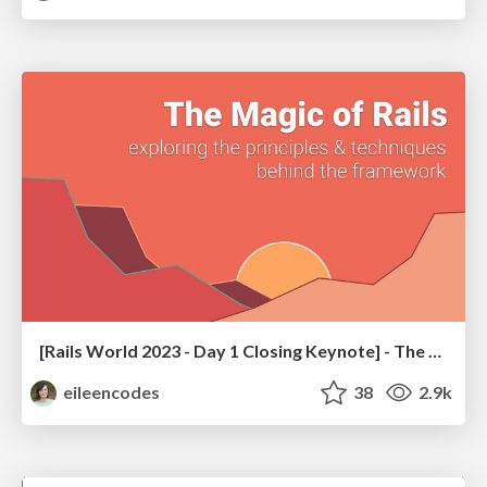
[Rails World 2023 - Day 1 Closing Keynote] - The Magic of Rails
eileencodes
38
2.9k