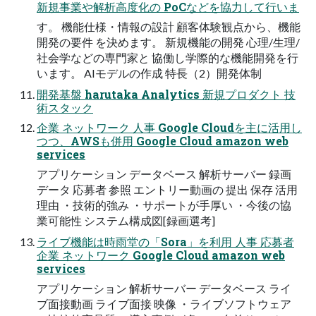
新規事業や解析高度化の PoCなどを協力して行いま
す。 機能仕様・情報の設計 顧客体験観点から、機能
開発の要件 を決めます。 新規機能の開発 心理/生理/
社会学などの専門家と 協働し学際的な機能開発を行
います。 AIモデルの作成 特長（2）開発体制
開発基盤 harutaka Analytics 新規プロダクト 技
術スタック
企業 ネットワーク 人事 Google Cloudを主に活用し
つつ、AWSも併用 Google Cloud amazon web
services
アプリケーション データベース 解析サーバー 録画
データ 応募者 参照 エントリー動画の 提出 保存 活用
理由 ・技術的強み ・サポートが手厚い ・今後の協
業可能性 システム構成図[録画選考]
ライブ機能は時雨堂の「Sora」を利用 人事 応募者
企業 ネットワーク Google Cloud amazon web
services
アプリケーション 解析サーバー データベース ライ
ブ面接動画 ライブ面接 映像 ・ライブソフトウェア