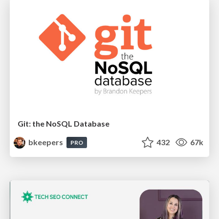
Git: the NoSQL Database
bkeepers
432
67k
PRO