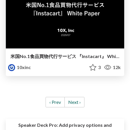
米国No.1食品買物代行サービス 『Instacart』 White Paper by 10X
10xinc
3
12k
‹ Prev
Next ›
Speaker Deck Pro:
Add privacy options and