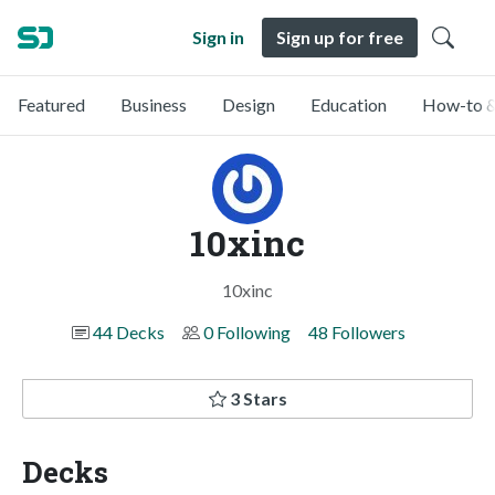
Sign in
Sign up for free
Featured
Business
Design
Education
How-to &
10xinc
10xinc
44 Decks
0 Following
48 Followers
3 Stars
Decks