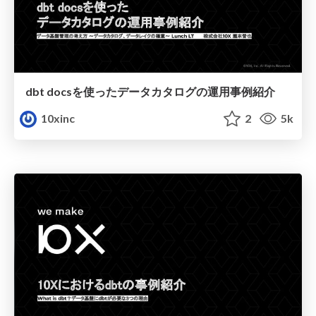
dbt docsを使ったデータカタログの運用事例紹介
10xinc
2
5k