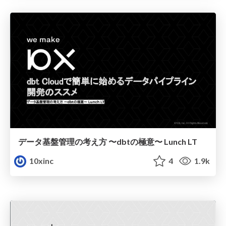
データ基盤管理の考え方 〜dbtの極意〜 Lunch LT
10xinc
4
1.9k