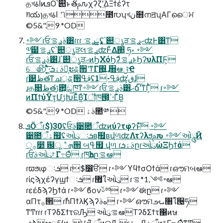
தখاۀͷܦӦ՝୊ͱެతࢧԉχʔζʹؔ͢ΔΞϯέʔτ
ग़యɿதখاۀி೥൛ʮখن໛നॻʯΑΓൈਮ
©5&".9 *OD
࠾༻ɾਓࣄࢪࡦ͸ɾɾɾ ࣏ྍࢪࡦʢ՝୊ൃੜޙࢪࡦʣͰ͸ͳ͘
༧๷ࢪࡦʢ՝୊ൃੜલࢪࡦʣͰ͋Δ΂͖ ཧ༝ ࠾༻
ɾਓࣄࢪࡦ͸ɺ՝୊ൃੜޙͷϦΧόϦʔࢪࡦͩͱϦʔυλΠϜ͕
େ෯ʹ͔͔ͬͯ͠·͍ࣄۀܭը͕ະୡ੒ʹͳΓ΍͍͢ ૝ఆݪҼ
ɾ୹ظతͳച্ୡ੒ࢥߟʢ1-ࢥߟʣ͕ڧ͘ɺ
ɹத௕ظతࢹ఺͕ඞཁͳ࠾༻ɾਓࣄࢪࡦ͸ޙճ͠ʹͳΓ͕ͪ ɾ࠾༻
ͷΠϯύΫτ͕ՄࢹԽ͞ΕͮΒ͍ͨΊॏཁ౓͕ߴ·ΓͮΒ͍
©5&".9 *OD ࣄۀ಺༰ 
ܦӦऀɾ$)30ʢਓࣄ੹೚ऀʣͷύʔτφʔͱͯ͠ ࠾༻
੹೚ऀۀ຿ʢઓུઃܭʙ࣮຿ʙվળʣΛτʔλϧࢧԉ ࠾༻ઓཱུҊ
੍࡞෺ ฼ूஂܗ੒ બߟ࣮຿ վળ ɾࣄۀܭըɾઓུώΞϦϯά
ɾਓࣄઓུࡲΓ߹Θͤ ɾཁһܭըࡦఆ
ɾϖϧιφઃܭ ɾ$෼ੳ ɾ࠾༻ϒϥϯσΟϯά ɾഔମબఆ
ɾίϛϡχέʔγϣϯઃܭ ɾ޿ใઓུ ɾ࠾༻,1*ࡦఆ
ɾεέδϡʔϦϯά ɾ࠾༻ϐονࢿྉ ɾ࠾༻ಈը ɾ࠾༻
αΠτ࡞੒ ɾࣾһΠϯλϏϡʔهࣄ ɾ࠾༻ഔମܝࡌ৘ใ੔ཧ
ͳͲɾɾɾ ɾΤʔδΣϯτରԠ ઓུࡦఆΤʔδΣϯτ΁ͷษ
ڧձఆྫ.5(ͷ࣮ࢪਪનީิ ऀͷରԠબߟٻ৬ऀͷࡲΓ߹ ΘͤͳͲ