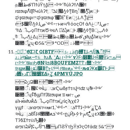
த௕ظతʹΠϯύΫτ͢Δ ࠾༻উͪύλʔϯΛ૑ग़
ɾϖϧιφΛ͋Β͔͡ΊԿύλʔϯ͔ઃܭ͠ɺ࣮ ຿Λߦ͍ͳ͕Βղ૾౓Λ͍͋͛ͯ͘ɻͦͷ্Ͱ
ಘҙϖϧιφɾෆಘҙϖϧιφʹ෼͚ͯɺͦΕ ͧΕͷ࠶ݱੑΛߴΊ͍ͯ͘ɻ
ɾ$෼ੳΛߦ͍ɺ࠾༻ڝ߹ͱͷબߟόοςΟϯ άΛݟਾ͑ͯɺڝ߹
ʹউΔૌٻϙΠϯτͷԾઆΛ ཱͯΔɻͦͷ্Ͱɺ࣮຿Λߦ͍ͳ͕ΒݕূΛߦ
͍উͪૌٻΛݟ͚ͭΔɻ ୹ظୡ੒ɾத௕ظతʹڧԽ͢ΔͨΊͷʮ࠾༻
੹೚ऀྗʯ ©5&".9 *OD ࣄۀ಺༰ 
࠾༻্ཱͪ͛ϑΣʔζ QIBTF ɾࣄۀج൫͕੔͖ͬͯͨͨΊɺࠓޙਓһΛ૿һ͠
ɹࣄۀऩӹͷ࠷େԽΛૂ͍ͬͯΔɻ ɾ࠾༻νʔϜɿ໾һ݉೚ɺઐ೚ਓࣄ͕ෆࡏ
ɾ࠾༻ख๏ɿϦϑΝϥϧɺ8BOUFEMZͳͲ ɾࣾ಺ʹ࠾༻
શൠͷ஌ݟ͕ແ͘ɺ෼͔Βͳ͍͜ͱ͕ଟ͍ ɾख๏ͷ࠾༻ࢧԉαʔϏε͹͔ΓͰɺ
ɹ΋ͬͱدΓఴͬͯ൐૸ͯ͘͠ΕΔͱ͜Ζ͕͍͍ 4PMVUJPO
ఏڙՁ஋ ໊὎໊ ࠾༻
੹೚ऀۀ຿ʢઓུઃܭɾϚωδϝϯτɾվળʣ ʮࣾ֎࠾༻
੹೚ऀʯͱͯ͠δϣΠϯ͠ɺϖϧιφͷࡦఆɾڝ ߹
اۀͱͷࠩผԽͷ͋ΔૌٻϙΠϯτͷཱ֬ɾίϛϡχέʔ
γϣϯઃܭɾഔମબఆɾ࠾༻,1*ઃܭͳͲɺ࠾༻ྖҬʹ͓͚Δ
ઓུઃܭ͔Β࢝Ίɺॳ೥౓ͷ࠾༻ܭըཱҊͱ࣮ߦ·Ͱࢧԉ͞ ͍͖ͤͯͨͩ·͢ɻ εΧ΢τ୅ߦ
ΤʔδΣϯτରԠ୅ߦ
ഔମఏҊʢٻਓ޿ࠂμΠϨΫτϦΫϧʔςΟϯάʣ 5&".9