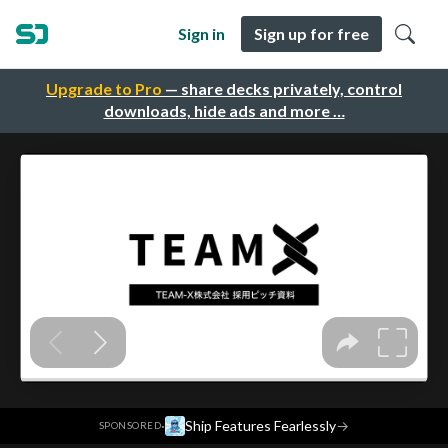
Sign in
Sign up for free
Upgrade to Pro
— share decks privately, control
downloads, hide ads and more …
·
Ship Features Fearlessly
→
SPONSORED