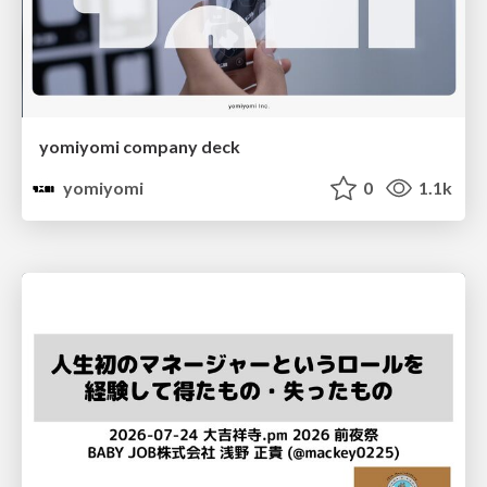
yomiyomi company deck
yomiyomi
0
1.1k