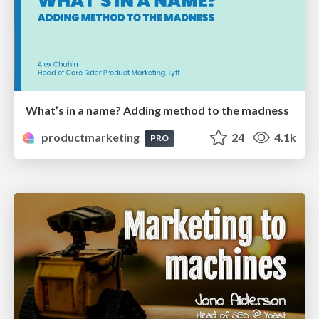
What’s in a name? Adding method to the madness
productmarketing
24
4.1k
PRO