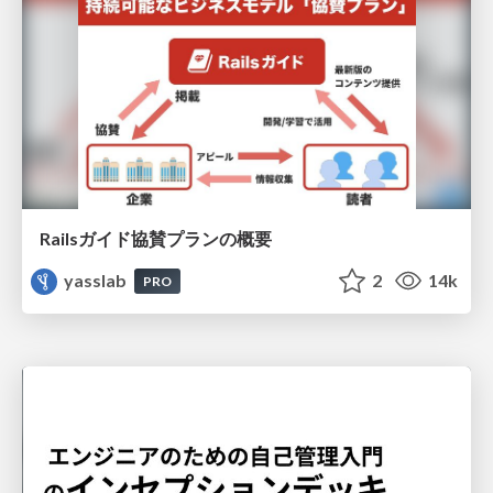
Railsガイド協賛プランの概要
yasslab
2
14k
PRO