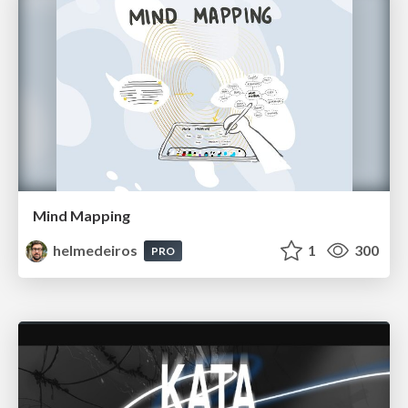
Mind Mapping
helmedeiros
1
300
PRO