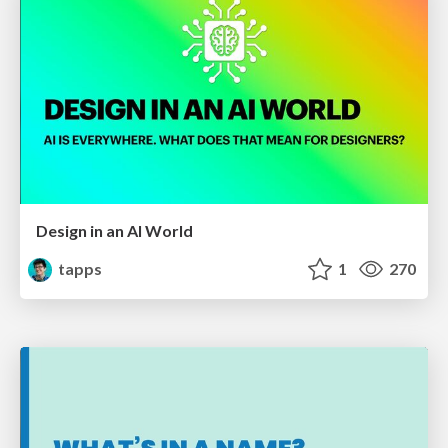
Design in an AI World
tapps
1
270