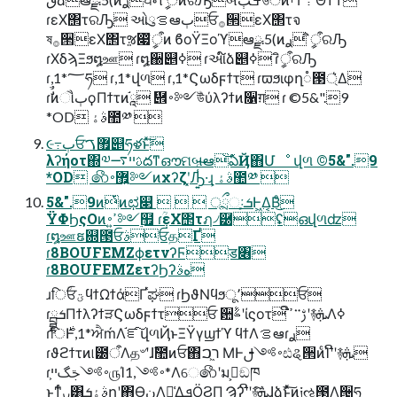
ɾεΧ΢τରԠ ઓུࡦఆٻਓ࡞੒εΧ΢τจ
ষ࡞੒εΧ΢τૹ෇ީิऀͷ ϐοΫΞοϓఆྫ.5(ͷ࣮ࢪ ީิऀରԠ
ɾΧδϡΞϧ໘ஊ ɾ໘઀୅ߦ ɾઆ໌ձ୅ߦ ɾީิऀରԠ
ɾ,1*؅ཧ ɾ,1*վળ ɾ,1*Ϛωδϝϯτ ɾϖϧιφղ૾౓্͛Δ
ɾࣗࣾͷૌٻϙΠϯτͷཱ֬ ὎࠾༻উͪύλʔϯͷ૑ग़ ɾ ©5&".9
*OD ࣄۀ಺༰ 
૯߹ٻਓ޿ࠂ୅ཧళͱͯ͠
λʔήοτ΍༧ࢉײ࠷దͳഔମબఆ͝ఏҊ΋Մೳ վળ ©5&".9
*OD ෯޿͍࠾༻ͷχʔζʹ͓Ԡ͍͑ͨ͠·͢ɻ ࣄۀ಺༰ 
5&".9ͷͭͷಛ௃    ্ྲྀઃܭ͕Ͱ͖Δ͔Βͦ͜
ΫΦϦςΟͷߴ͍࠾༻࣮຿ ɾ݄ؒεΧ΢τฦ৴཰ʢഒվળʣ
ɾ໘ஊຬ଍౓ਓࣄਓதҐ
ɾ8BOUFEMZϕετνʔϜड৆
ɾ8BOUFEMZετʔϦʔهࣄ
ɹिؒਓؾϥϯΩϯάҐ֫ಘ ɾϦϑΝϥϧू٬ਓ
ɾྦྷܭΠϯλʔϯੜϚωδϝϯτਓ ਺ࣈʹίϛοτ ࢹ࠲ߴ͘ີʹ࿈ܞΛߦ͏
ɾि࣍Ͱ,1*ਐḿΛ֬ೝ͠վળҊͱΞΫγϣϯϓ ϥϯΛࡦఆɾ࣮ࢪ
ɾϑϩϯτͷ୲౰ऀΛத৺ʹɺࣾ಺ͷਓ΋ר͖ࠐ ΜͰ࠾༻ࢦඪୡ੒ͷͨΊʹີʹ࿈ܞ
ɾ࠾༻ࢢگײ͕௫Ί࠾༻,1*Λେ෯ʹมߋ͕ඞཁ
ͱͳͬͨࡍ͸ࣄۀܭըʹ΋ӨڹΛ༩͑ΔܦӦϨΠ Ϡʔʹີʹ࿈ܞ͠ɺձࣾͱͯ͠ͷ༏ઌ౓Λ੔ཧ