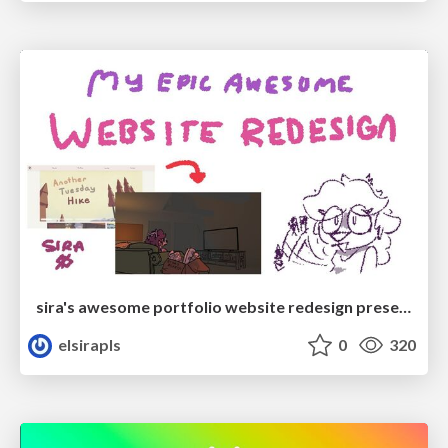
sira's awesome portfolio website redesign presentation
elsirapls
0
320