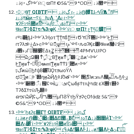
ࣄۀঢ়گ ࠾༻ମ੍ ϖΠϯ ©5&".9 *OD ࣄۀ಺༰ 
࠾༻্͕ख͍͔͘ͳ͍ QIBTF ࣄۀঢ়گ ɾࣄۀج൫͕੔͖ͬͯͨͨΊɺࠓޙਓһΛ૿һ͠
ɹࣄۀऩӹͷ࠷େԽΛૂ͍ͬͯΔɻ ɾ࠾༻
νʔϜɿઐ೚ͷਓࣄ͕໊ɻਓࣄܦݧऀͳ͠ɻ ɾ࠾༻
ख๏ɿΤʔδΣϯτɾ%3ɾφϏ ࠾༻ମ੍ ϖΠϯ ɾ͏·͍͔͘ͳ͍ཧ༝͕෼͔͍ͬͯͳ͍
ɾ༧ࢉ͸ׂ͍͍ͯΔ͕ɺ࠾༻λʔήοτʹͳ͔ͳ͔ग़ձ͑ͳ͍ ɾԾʹग़ձ͑ͨͱͯ͠΋ɺ࠾༻Ͱ͖ͳ͍
ɾτʔλϧͰݟΔͱඅ༻ରޮՌ͕ѱ͍ ɾ࠾༻ࢧԉαʔϏε͸ख๏ͷ࿩͕ଟ͘ɺ
ɹ΋ͬͱدΓఴͬͯ൐૸ͯ͘͠ΕΔͱ͜Ζ͕͍͍ ໊὎໊ 4PMVUJPO
ఏڙՁ஋ ͳͥީิऀ͕ू·Βͳ͍ͷ͔ʁͳͥީิऀ͸ू·Δͷʹ࠾༻
Ͱ͖ͳ͍ͷ͔ʁͳͥ࠾༻ͨ͠ਓࡐ͕ఆண͠ͳ͍ͷ͔ʁͳͲɺ ݱ࣌఺ͷ࠾༻
ঢ়گͷώΞϦϯά͔Β͸͡ΊɺϘτϧωοΫΛ
ಛఆ͠·͢ɻͦͷ্Ͱ՝୊ղܾͷఏҊΛߦ͍ɺ࣋ଓతʹ࠾༻ ੒ޭ͢ΔͨΊͷߏஙΛ໨ࢦͨ͠ࢧԉΛߦ͍·͢ɻ
࠾༻੹೚ऀۀ຿ʢઓུઃܭɾϚωδϝϯτɾվળʣ εΧ΢τ୅ߦ
ΤʔδΣϯτରԠ୅ߦ
ഔମఏҊʢٻਓ޿ࠂμΠϨΫτϦΫϧʔςΟϯάʣ 5&".9
©5&".9 *OD ࣄۀ಺༰ 
࠾༻Ϧιʔε͕଍Γͳ͍ QIBTF ࣄۀঢ়گ
ɾࣄۀͷج൫΋ݻ·͖ͬͯͯ૊৫΋͋Δఔ౓࡞ΒΕ͖ͯͨ ɾߋͳΔࣄۀ੒௕ͷͨΊʹ࠾༻
਺Λ৳͹͍ͨ͠ ɾ࠾༻νʔϜɿઐ೚ͷਓࣄ͕਺໊ ɾ࠾༻
ख๏ɿΤʔδΣϯτɾ%3ɾφϏ ɾࢥߟ͢Δ෦෼ΛࣗࣾͰɺ࡞ۀͷ෦෼ΛͰ͖ΔݶΓ֎ͩͯ͠͠