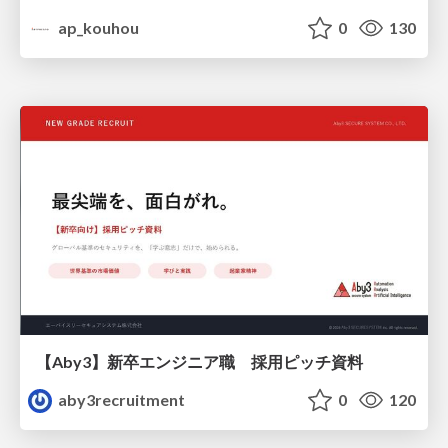
ap_kouhou
0
130
【Aby3】新卒エンジニア職 採用ピッチ資料
aby3recruitment
0
120