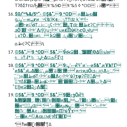
ΤʔδΣϯτରԠ୅ߦ 5&".9 ©5&".9 *OD ࣄۀ಺༰ 
$0/'*%&/5*"- ©5&".9 *OD த௕ظల๬
ᶃސ٬ߩݙͷൣғͷ֦ுʢࣗࣾαʔϏε։ൃͳͲʣ ᶄ࠾༻
ى఺Ͱͷଟ֯తͳࣄۀ։ൃʢ࠾༻՝୊ྖҬʣ ௕ظςʔϚɿԯ
ܦӦ՝୊ʹ࠾༻Λղܾ͠ଓ͚ʮ࠾༻ʯͷέΠύϏϦςΟڧԽ
ڧݻͳӦۀ૊৫ͷ֦େ ࣗࣾͷՁ஋؍ɾࢥ૝ʹඥͮ͘૊৫։ൃ
தظςʔϚɿԯ
©5&".9 *OD 5&".9ࠜఈՁ஋؍ ࣗ෼΋ؚΊͨؔΘΔਓɾاۀͷ
େࣄͳ,(*ʹେ͖͘ߩݙͰ͖ΔଘࡏͰ͋Γଓ͚͍ͨ
©5&".9 *OD 5&".9ސ٬ߩݙͷߟ͑ํ ͦͷސ٬ͷ5&".ͷҰһͱͳΓ
ͦͷ5&".ͷܝ͛Δ໨ඪʹ޲͚ͯڞʹୡ੒ʹ޲͖߹͏ ͦͷઌͷܦӦɾࣄۀܭըΛݟਾ͑
ࢹ࠲ߴ͘த௕ظతͳ࠾༻ల๬Λඳ͖࠾༻ύʔτφʔͱͯ͠ਚྗ͢Δ
ࢲͨͪʹग़ձ͑Ε͹த௕ظతʹ࠾༻՝୊ʹ͸௚໘ͤͣɺ࠾༻Λ෢ثʹͰ͖Δ
ͦΕ͘Β͍ͷՁ஋ఏڙΛ໨ࢦ͍͖͍ͯͨ͠
©5&".9 *OD 5&".9૊৫ӡӦͷߟ͑ํ
ࣾһͷ޾෱౓޲্ʢ੒Ռɾ੒௕ͷ௥ٻྑ࣭ͳ૊৫ؔ܎ߏஙސ٬ɾ૊৫
΁ͷߩݙ࣮ײʣ ˣ ސ٬΁ͷࢧԉྗ޲্ ˣ ސ٬࠾༻
੒Ռ޲্͓Αͼࣄۀ੒௕΁ͷΠϯύΫτ ˣ
ސ٬΁ͷ৴པ֫ಘ͓Αͼܧଓతʹ͓औΓ૊Έ
ˣ ࣾһͷ΍Γ͕͍ɾ੒௕ʹͭͳ͕Δ