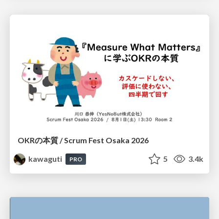
OKRの本質 / Scrum Fest Osaka 2026
kawaguti
5
3.4k
PRO