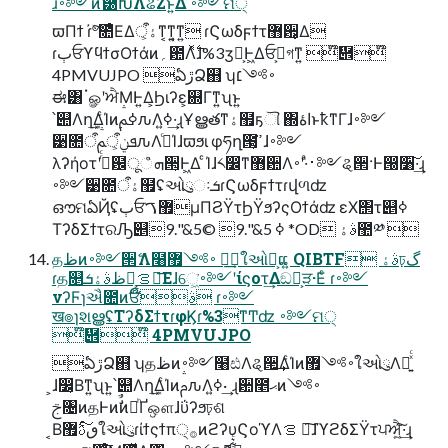
ɹ࠾༻ͷޮ཰ԽΛଌΖ͏ͱ͍ͯ͠Δ ࠾༻ମ੍
ϖΠϯ ɾ҆৺ͯ͠೚ͤΕΔۀऀ͕ͳ͔ͳ͔͍ͳ͍ ɾϚωδϝϯτ޻਺͕͔͔Δ
ɾٻਓϒϥϯσΟϯάͷ؍఺Λ࣋ͬͯɺ%3ӡ༻͕Ͱ͖Δਓࡐ͕গͳ͍ ໊὎໊
4PMVUJPO ఏڙՁ஋ ʮ࠾༻׆
ಈ͸ॱௐʹਐΜͰ͍Δ͕Ϧιʔε͕଍Γͳ͍ʯͱ͍͏
՝୊Λղܾ͢ΔͨΊͷ࣮ߦࢧԉΛߦ͍·͢ɻҰൠతͳۀ຿ҕୗ ΍اۀͱҟͳΓɺ࠾༻
੹೚ऀܦݧऀ͕ࢧԉΛߦ͏ͨΊɺϖϧι φཧղ౓͕ߴ͘ɺ࠾༻
λʔήοτʹߜͬͨ฼ूஂܗ੒͕Ͱ͖Δ ͨΊɺ༨෼ͳ޻਺Λ࢈·ͣʹ࠾༻ୡ੒·Ͱ൐૸͠·͢ɻ
࠾༻੹೚ऀۀ຿ʢઓུઃܭɾϚωδϝϯτɾվળʣ
ഔମఏҊʢٻਓ޿ࠂμΠϨΫτϦΫϧʔςΟϯάʣ εΧ΢τ୅ߦ
ΤʔδΣϯτରԠ୅ߦ 5&".9 ©5&".9 *OD ࣄۀ಺༰ 
தظͷ࠾༻੒ޭΛ໨ࢦ͢ ࠾༻޿ใઓུ͕ແ͍ QIBTF ࣄۀঢ়گ
ɾத௕ظࣄۀܭը͕ࡦఆ͞Εɺେ͖͘࠾༻ʹίϛοτ͢Δඞཁ͕ੜ·Εͨ ɾ࠾༻
νʔϜɿઐ೚ͷਓࣄ໊ ɾ࠾༻
ख๏ɿશൠʢΤʔδΣϯτɾφϏɾ%3ͳͲʣ ࠾༻ମ੍
໊὎໊ 4PMVUJPO
ఏڙՁ஋ ʮதظͷ࠾༻໨ඪΛୡ੒͢ΔͨΊͷ࠾༻޿ใઓུΛཱ͍ͯͨ
͕ɺ෼͔Βͳ͍ʯͱ͍͏՝୊Λղܾ͢ΔͨΊͷࢧԉΛߦ͍· ͢ɻ਺೥ޙͷ࠾༻
ࢢ৔ͷதͰͷࣗࣾͷཱͪҐஔɺΰʔϧঢ়ଶ
͔Βٯࢉͨ͠޿ใઓུɾίϯςϯπ੍࡞ͷϩʔυϚοϓΛࡦ ఆ͠ɺϓϩδΣΫτਪਐ͍͖ͯ͠·͢ɻ