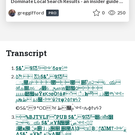
Dominate Local Search Results - an insider guide to GBP, reviews, and Local SEO
greggifford
0
250
PRO
Transcript
5&".9גࣜձࣾ࠾༻ϐονࢿྉ
ձࣾ֓ཁ  ձ໊ࣾɹɿ5&".9גࣜձࣾ
ઃཱ೔ɹɿ೥݄೔ ୅ද໊ɹɿ੨ాେయ
ॴࡏ஍ɹɿେࡕ෎େࡕࢢதԝ۠๺඿౦
ɹɹɹɹɹ๺඿ωΫεϏϧσΟϯά#' ैۀһɹɿ໊ ࣄۀ಺༰ɿ࠾༻
ࢧԉࣄۀ ظ໨࠾༻ύʔτφʔϕϯνϟʔ
©5&".9 *OD ࣸਅ ظ໨࠾༻ࢧԉϕϯνϟʔ
%BJTVLF"PUB 5&".9גࣜձࣾ୅දऔక໾
੨ాେయ 5&".ͷҰһͱͯ͠൐૸͍ͨ͠ ࠾༻ڝ߹͕૿͑
ɺ೉қ౓্͕͕͖ͬͯͨ͜ͷ࣌୅ʹɺࣄۀ੒௕ ଎౓Λ)3ଆ໘͔Β্ঢ͍͚ͤͯ͞ΔɺͦΜͳ࠾༻ྗ
Λ5&". ͷҰһͱͳͬͯڧԽ͍ͯ͘͜͠ͱΛ໨ࢦ͍͖ͯ͠·͢ɻ