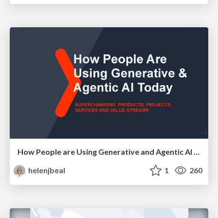
How People are Using Generative and Agentic AI to Supercharge Their Products, Projects, Services and Value Streams Today
helenjbeal
1
260