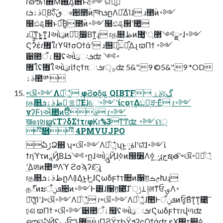
ɾഔମ΋ͨ͘͞Μ࢖͍ͬͯΔ͕΋ͬͱඅ༻ରޮՌ͍͋͛ͨ
ɾࣄۀܭը͔Βٯࢉͯ͠ෳ਺೥ؒͷཁһܭըΛཱͯΔͨΊɺ ɹ೥ؒͷ࠾༻
໨ඪୡ੒ͱಉ͘͡Β͍೥ؒͷ࠾༻໨ඪୡ੒ʹ޲͚ͯ
ɹಈ͍͍͔ͯͳ͍ͱ͍͚ͳ͍͕ɺઓུͷཱͯํ͕෼͔Βͳ͍ɻ ɾத௕ظͷ࠾༻ྗ޲্ʹ޲͚ɺ࠾༻
Ϛʔέɾ޿ใɾϒϥϯσΟϯάʹ ɹ஫ྗ͍ͯ͘͠ඞཁ͕͋Δɻ ϖΠϯ ࠾༻
੹೚ऀۀ຿ʢઓུઃܭʣ ࠾༻
޿ใʢ޿ใઓུɾίϯςϯπઃܭɾ੍࡞ʣ 5&".9 ©5&".9 *OD
ࣄۀ಺༰ 
৽ଔ࠾༻Λ্ཱ͍͕ͪ͛ͨ φϨοδ͕ແ͍ QIBTF ࣄۀঢ়گ
ɾத௕ظࣄۀܭը͕ࡦఆ͞Εɺେ͖͘࠾༻ʹίϛοτ͢Δඞཁ͕ੜ·Εͨ ɾ࠾༻
νʔϜɿઐ೚ͷਓࣄ໊ ɾ࠾༻
ख๏ɿશൠʢΤʔδΣϯτɾφϏɾ%3ͳͲʣ ࠾༻ମ੍
໊὎໊ 4PMVUJPO
ఏڙՁ஋ ʮ৽ଔ࠾༻Λ্ཱ͍ͪ͛ͨʯͱ͍͏اۀ༷ʹରͯ͠ɺ࠾༻ί
ϯηϓτͷཱҊ͔Βɺ࠾༻ܭըɺઓཱུҊɺ࣮ߦͷ൐૸Λߦ ͍·͢ɻجຊతʹ৽ଔ࠾༻্ཱͪ͛
ʹؔ͢Δશͯͷ಺༰Λϓ ϩσϡʔε͠·͢ɻ
ɾத௕ظࣄۀܭըΛ࿅Δ͜ͱ͕Ͱ͖ɺϚωδϝϯτ૚ͷ૑ग़͕ݦࡏԽɻ
த్ͷະܦݧऀ૚ͷ࠾༻Ͱ͸ɺ૑ग़͕೉͘͠ɺ࠶ݱੑߴ͘༏लͳਓࡐΛ࠾
༻͠ଓ͚͍ͯͨ͘Ίʹɺ৽ଔ࠾༻Λ্ཱ͍ͪ͛ͨ ɾ৽ଔ࠾༻Λ্ཱ͍͕ͪ͛ͨɺࣾ಺Ͱܦݧऀͷਓ͕͓Βͣͳ͔ͳ͔೉͍͠
ঢ়ଶ ϖΠϯ ৽ଔ࠾༻੹೚ऀۀ຿ʢઓུઃܭɾϚωδϝϯτɾվળʣ
ഔମఏҊʢٻਓ޿ࠂμΠϨΫτϦΫϧʔςΟϯάʣ εΧ΢τ୅ߦ