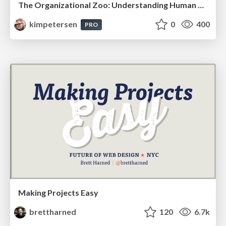
The Organizational Zoo: Understanding Human Behavior Agility Through Metaphoric Constructive Conversations (based on the works of Arthur Shelley, Ph.D)
kimpetersen
0
400
PRO
Making Projects Easy
brettharned
120
6.7k