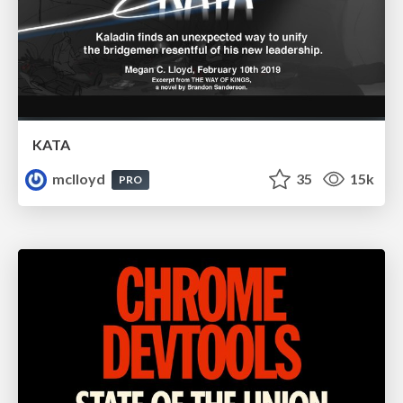
KATA
mclloyd
35
15k
PRO