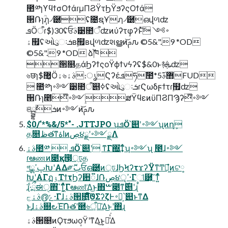
಺༰ɿϒϥϯσΟϯάɾμΠϨΫτϦΫϧʔςΟϯά
੒Ռɿ݄ؒฦ৴཰ʢ೔ຊҰฦ৴཰ഒվળʣ
ܦӦऀɾ$)30ʢਓࣄ੹೚ऀʣͷύʔτφʔͱͯ͠ ࠾༻
ۀ຿ʢઓུઃܭʙ࣮຿ʙվળʣશൠͷ͝ࢧԉ ©5&".9 *OD
©5&".9 *OD ձࣾ֓ཁ 
੒௕தάϦʔϯςοΫϕϯνϟʔʢ$&0ͱ࿈ܞʣ
৬छɿ$޲͚Ӧۀ৬ࣄۀ։ൃϚʔέܦཧࣾ಺*5޻ࣄ࢜FUD
 ಺༰ɿ࠾༻੹೚ऀ୅ߦʢઓུઃܭɾϚωδϝϯτɾ࣮຿ʣ
੒Ռɿ೥ؒ໊࠾༻ສΫϥεͷϋΠϨΠϠʔ໊࠾༻
ଞྦྷܭࣾͷ࠾༻ͷ͝ࢧԉ
$0/'*%&/5*"- .JTTJPO ʮܦӦ՝୊ʹ࠾༻ʯͷղܾ
த௕ظతͳاۀͷڝ૪ྗʹ࠾༻ྗΛ
ࣄۀ಺༰  ܦӦ՝୊ʹ ͳΓ΍͘͢ͳͬͨʮ࠾༻ʯ ۙ೥ɺ࠾༻
ɾఆணͷ೉қ౓্͕ঢத
গࢠߴྸԽʹΑΔ༗ޮٻਓഒ཰ͷ্ঢɺϦϞʔτϫʔΫͳͲಇ͖ํͷଟ༷
ԽʹΑΓฏۉΤϯτϦʔ਺૿ɺ݁Ռڝ૪ੑ͕ߴ·Γࣙୀ཰͕ߴ͘ͳ͍ͬͯ
͘ɻ·ͨྲྀಈੑ΋ߴ͘ͳ͖͓ͬͯͯΓఆணͤ͞Δ͜ͱ΋ࠔ೉ͳ࣌୅ʹɻ
ࣄۀج൫͕ݻ·Γɺࣄۀ੒௕͍ͤͯ͘͞ϑΣʔζͰ࠾༻͕՝୊ͱͳΔ
ͱɺࣄۀ͕଍౿Έ݁͠Ռతʹ཭৬ऀ͕૿͑Δ͜ͱʹ΋ɻ
ࣄۀ੒௕ͷϘτϧωοΫʹͳΔ͜ͱ͕૿͑ͯ͘Δ