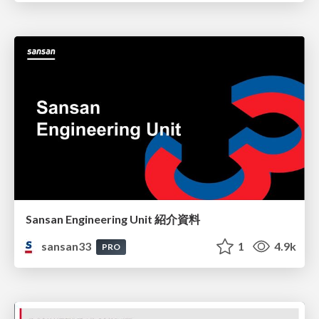
Sansan Engineering Unit 紹介資料
sansan33
1
4.9k
PRO