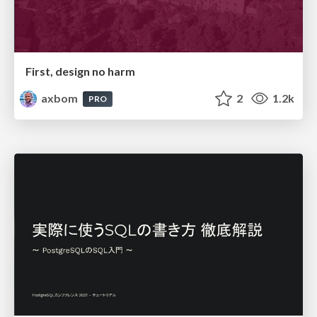
First, design no harm
axbom
2
1.2k
PRO