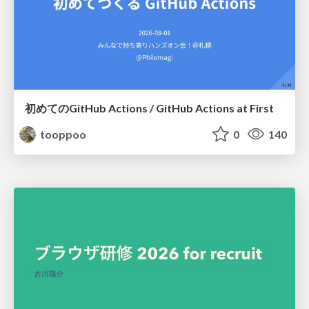
初めてのGitHub Actions / GitHub Actions at First
tooppoo
0
140