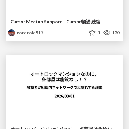
Cursor Meetup Sapporo - Cursor物語 続編
cocacola917
0
130
オートロックマンションなのに、各部屋は施錠なし！？ 攻撃者が組織内ネットワークで大暴れする理由 / The Front Door Is Locked, but the Rooms Are Wide Open: Why Attackers Move Freely Inside Enterprise Networks