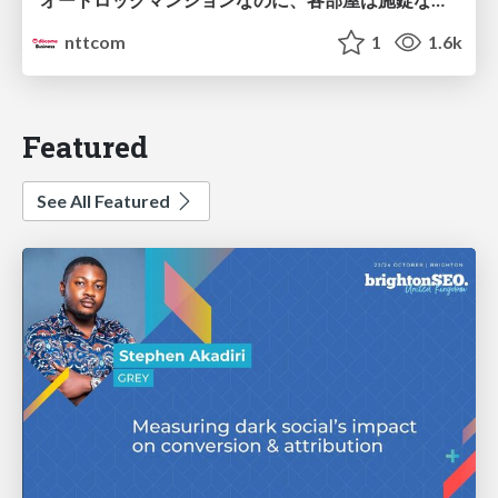
nttcom
1
1.6k
Featured
See All Featured