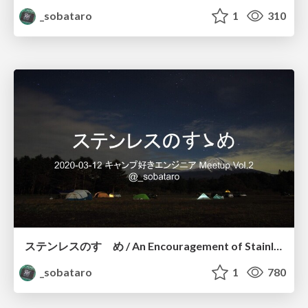
_sobataro
1
310
ステンレスのすゝめ / An Encouragement of Stainless Steel
_sobataro
1
780