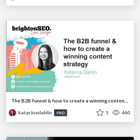
The B2B funnel & how to create a winning content strategy
katarinadahlin
1
460
PRO