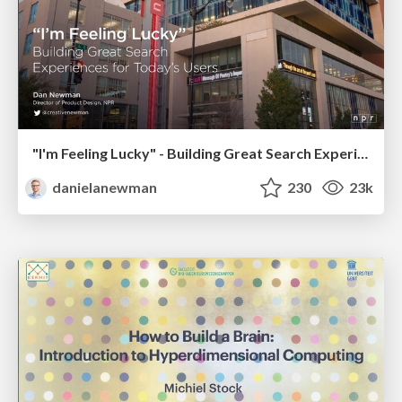
"I'm Feeling Lucky" - Building Great Search Experiences for Today's Users (#IAC19)
danielanewman
230
23k