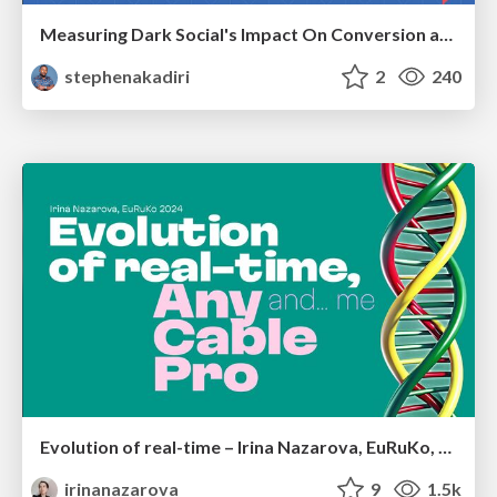
Measuring Dark Social's Impact On Conversion and Attribution
stephenakadiri
2
240
Evolution of real-time – Irina Nazarova, EuRuKo, 2024
irinanazarova
9
1.5k