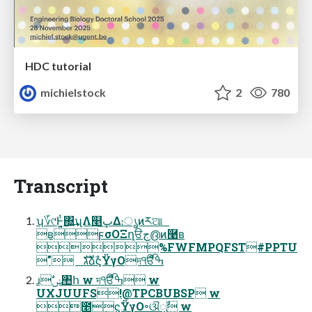
HDC tutorial
michielstock
2
780
Transcript
ʮ؆୯Ͱ͔͍ͭ΍͍͢ʯΛ௥ٻ͢Δ։ൃͷཪଆ
ʙϝσΟΞղੳج൫ͷ࿩ʙ
%FWFMPQFST#PPTU
" גࣜձࣾϛΫγΟদੴߒี
ɹࣗݾ঺հ w দੴߒี w
UXJUUFS!@TPCBUBSP w
೥݄ϛΫγΟ৽ଔೖࣾ w