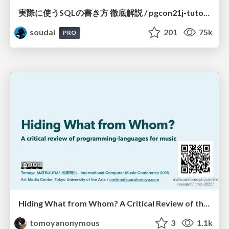
実際に使うSQLの書き方 徹底解説 / pgcon21j-tutorial
soudai
201
75k
PRO
Hiding What from Whom? A Critical Review of the History of Programming languages for Music
tomoyanonymous
3
1.1k