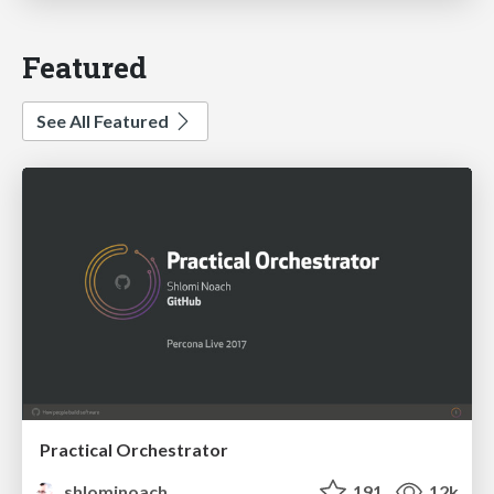
Featured
See All Featured
Practical Orchestrator
shlominoach
191
12k