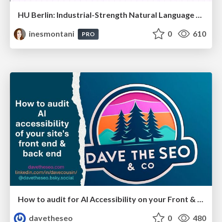
HU Berlin: Industrial-Strength Natural Language Processing with spaCy and Prodigy
inesmontani
0
610
PRO
How to audit for AI Accessibility on your Front & Back End
davetheseo
0
480