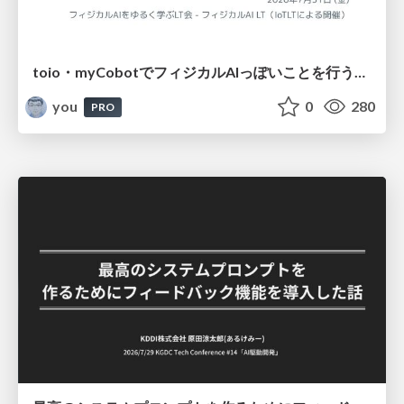
toio・myCobotでフィジカルAIっぽいことを行うための検討（とりあえず調査） / フィジカルAI LT（IoTLTによる開催）
you
0
280
PRO