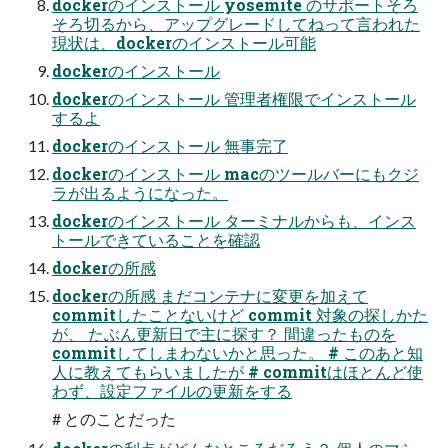
dockerのインストール yosemite のサポートそろ
そろ切るから、アップグレードしてねって言われた
現状は、dockerのインストール可能
dockerのインストール
dockerのインストール 管理者権限でインストール
するよ
dockerのインストール 無事完了
dockerのインストール macのツールバーにもクジ
ラが出るようになった。
dockerのインストール ターミナルからも、インス
トールできていることを確認
dockerの所感
dockerの所感 まだコンテナに変更を加えて
commitしたことないけど commit 対象の探しかた
が、 たぶん更新日で主に探す？ 間違ったものを
commitしてしまわないかと思った。 # このあと知
人に教えてもらいましたが # commitはほとんど使
わず、設定ファイルの更新をする
# とのことだった