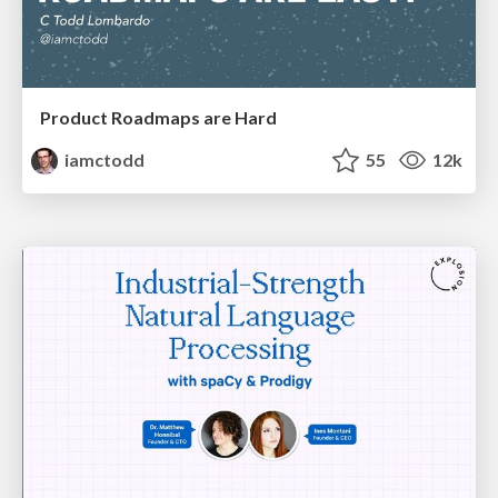
Product Roadmaps are Hard
iamctodd
55
12k