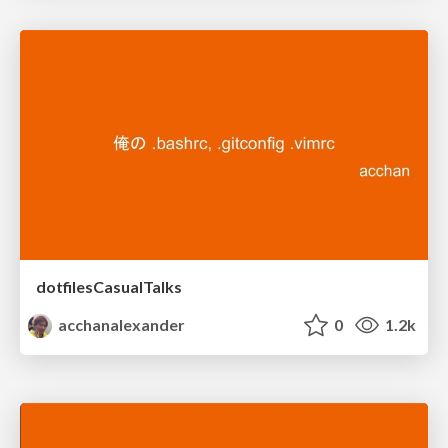
dotfilesCasualTalks
acchanalexander
0
1.2k