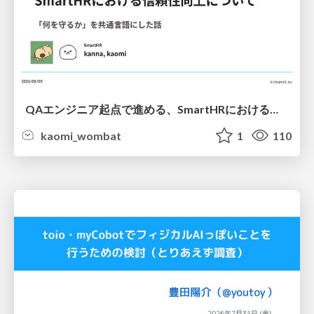
QAエンジニア起点で進める、SmartHRにおける信頼性向上について
kaomi_wombat
1
110