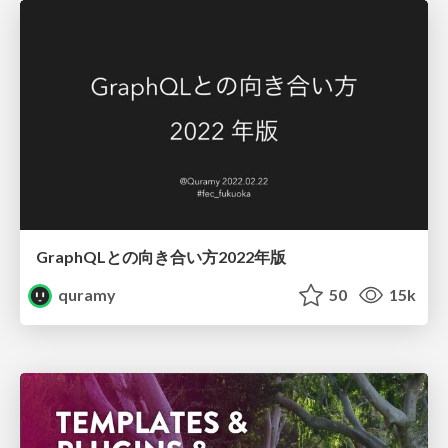
GraphQLとの向き合い方2022年版
quramy
50
15k