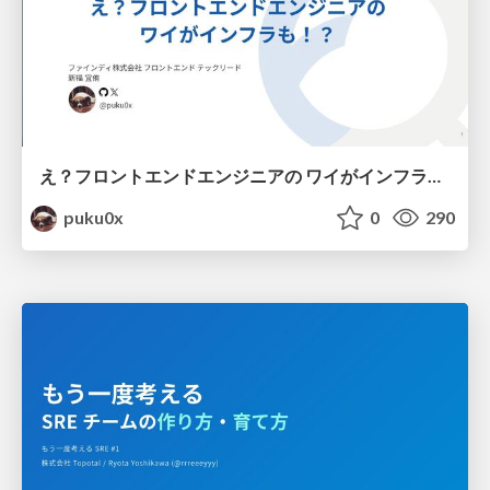
え？フロントエンドエンジニアの ワイがインフラも！？
puku0x
0
290