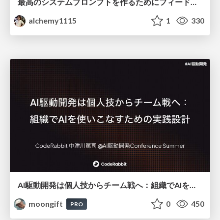
最高のシステムプロンプトを作るためにフィードバック機能を導入した話
alchemy1115
1
330
AI駆動開発は個人技からチーム戦へ：組織でAIを使いこなすための実践設計
moongift
0
450
PRO