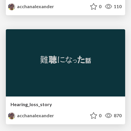
acchanalexander
0
110
Hearing_loss_story
acchanalexander
0
870