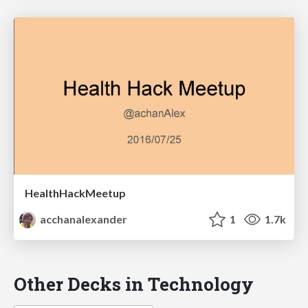
HealthHackMeetup
acchanalexander
1
1.7k
Other Decks in Technology