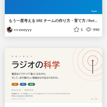
もう一度考える SRE チームの作り方・育て方 / Rethinking SRE #1: Building and Growing SRE Teams
rrreeeyyy
5
990