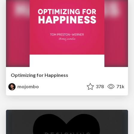
Optimizing for Happiness
mojombo
378
71k