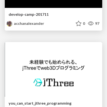
develop-camp-201711
acchanalexander
0
97
you_can_start_jthree_programming