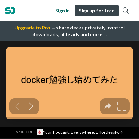
Sign in
Sign up for free
Upgrade to Pro
— share decks privately, control
downloads, hide ads and more …
·
Your Podcast. Everywhere. Effortlessly.
→
SPONSORED