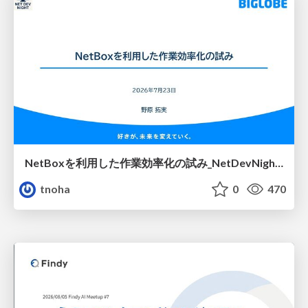
NetBoxを利用した作業効率化の試み_NetDevNight4
tnoha
0
470