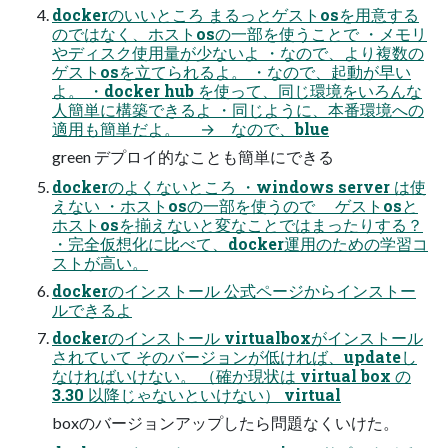
dockerのいいところ まるっとゲストosを用意する
のではなく、ホストosの一部を使うことで ・メモリ
やディスク使用量が少ないよ ・なので、より複数の
ゲストosを立てられるよ。 ・なので、起動が早い
よ。 ・docker hub を使って、同じ環境をいろんな
人簡単に構築できるよ ・同じように、本番環境への
適用も簡単だよ。 → なので、blue
green デプロイ的なことも簡単にできる
dockerのよくないところ ・windows server は使
えない ・ホストosの一部を使うので ゲストosと
ホストosを揃えないと変なことではまったりする？
・完全仮想化に比べて、docker運用のための学習コ
ストが高い。
dockerのインストール 公式ページからインストー
ルできるよ
dockerのインストール virtualboxがインストール
されていて そのバージョンが低ければ、updateし
なければいけない。 （確か現状は virtual box の
3.30 以降じゃないといけない） virtual
boxのバージョンアップしたら問題なくいけた。