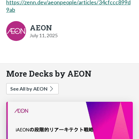
https://zenn.dev/aeonpeople/articles/34cfccc899d
9ab
AEON
July 11, 2025
More Decks by AEON
See All by AEON