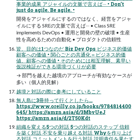
事業的成果 アジャイルの⽂脈で⾔えば‧‧‧ • Don’t
just do agile. Be agile. •
開発をアジャイルにするのではなく、経営をアジャ
イルにする SREの⽂脈で⾔えば‧‧‧ • Class SRE
implements DevOps • 運⽤と開発の壁の破壊 • ⽣産
性を⾼めるための⾃動化 • プロダクトの信頼性
皆、⽬的は1つなのだ Biz Dev Ops ビジネス的価値
顧客への価値 • 関⼼ごとの共通化＝ビジネス的価
値、顧客への価値 • そのためには相互理解、素早い
仮説検証ができる環境づくりが必要
→ 部⾨を越えた越境のアプローチが有効なケースが
多い（個⼈的⾒解）
越境と対話の際に参考にしていること
無⼈島に3冊持って⾏くとしたら…
https://www.oreilly.co.jp/books/9784814400
645/ https://amzn.asia/d/3MbvUeJ
https://amzn.asia/d/2T50Kdt
組織を変える5つの対話 5つの対話のステップ 信頼
を築く対話 不安を乗り越える対話 Whyを作り上げ
る対話 コミットメントを⾏う対話 説明責任を果たす