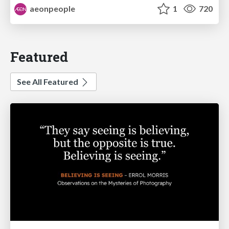
aeonpeople
1
720
Featured
See All Featured