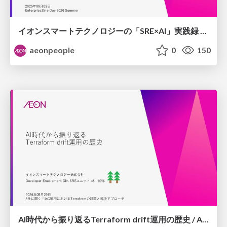
イオンスマートテクノロジーの「SRE×AI」実践録​ -インシデントからIaC、可観測性まで-/Aeon Smart Technology’s SRE × AI in Practice
aeonpeople
0
150
AI時代から振り返るTerraform drift運用の歴史 / AI Age Reflections on the History of Terraform Drift Operations