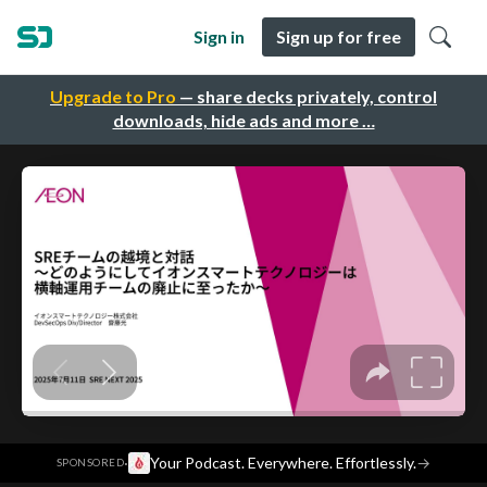
Sign in
Sign up for free
Upgrade to Pro
— share decks privately, control
downloads, hide ads and more …
·
Your Podcast. Everywhere. Effortlessly.
→
SPONSORED