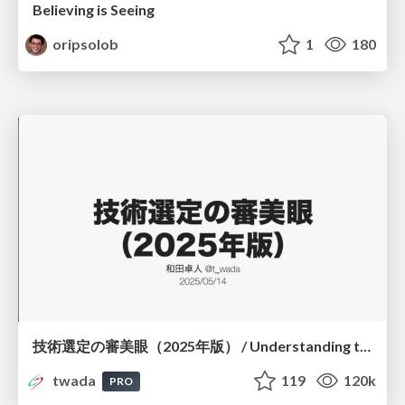
Believing is Seeing
oripsolob
1
180
技術選定の審美眼（2025年版） / Understanding the Spiral of Technologies 2025 edition
twada
119
120k
PRO