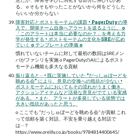
る。 o そもそもやったことがないから何をどうした
らいいか分からない
障害対応とポストモーテムの課題 • PagerDutyの導
⼊で、開発チーム⾃⾝へアラートを送るように。 o
「このアラートは本当に必要なのか？」を考える⼒
学が発⽣する • ポストモーテムの⽂化をSREが広め
ていく o テンプレートの準備 o
慣れていないチームに対して最初の数回はSREメン
バがファシリを実施 o PagerDutyのAIによるポスト
モーテム機能も多⼤なる貢献
振り返ると‧‧‧ • 既に実施していた “だっしゅぼーどを
眺める会” により、意⾒の交換への抵抗が少ない •
ポストモーテムにおいてもその流れがうまく働き、
アクションアイテムなど活発な意⾒がでて いる実感
がある。 • また、アラートが多発している状態では
⼤きい抵抗があったと思う。
o ここでも “だっしゅぼーどを眺める会” が貢献 これ
って信頼を築く対話、不安を乗り越える対話で
は‧‧‧？
https://www.oreilly.co.jp/books/9784814400645/