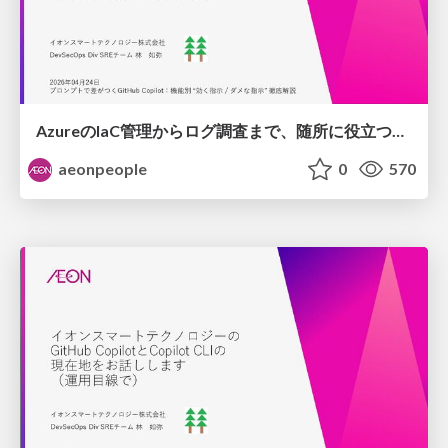
AzureのIaC管理からログ調査まで、​随所に役立つ​SkillsとCustom-Instructions​ / Boosting IaC and Log Analysis with Skills
aeonpeople
0
570