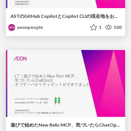
ASTのGitHub CopilotとCopilot CLIの現在地をお話しします/How AST Operates GitHub Copilot and Copilot CLI
aeonpeople
1
500
遊びで始めたNew Relic MCP、​気づいたらChatOpsな​オブザーバビリティボットができてました/From New Relic MCP to a ChatOps Observability Bot