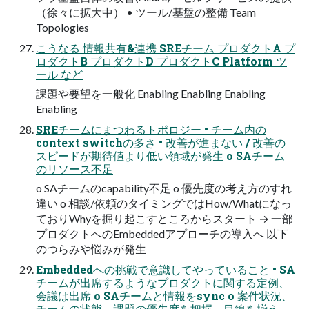
（徐々に拡⼤中） • ツール/基盤の整備 Team
Topologies
こうなる 情報共有&連携 SREチーム プロダクトA プ
ロダクトB プロダクトD プロダクトC Platform ツ
ール など
課題や要望を⼀般化 Enabling Enabling Enabling
Enabling
SREチームにまつわるトポロジー • チーム内の
context switchの多さ • 改善が進まない / 改善の
スピードが期待値より低い領域が発⽣ o SAチーム
のリソース不⾜
o SAチームのcapability不⾜ o 優先度の考え⽅のすれ
違い o 相談/依頼のタイミングではHow/Whatになっ
ておりWhyを掘り起こすところからスタート → ⼀部
プロダクトへのEmbeddedアプローチの導⼊へ 以下
のつらみや悩みが発⽣
Embeddedへの挑戦で意識してやっていること • SA
チームが出席するようなプロダクトに関する定例、
会議は出席 o SAチームと情報をsync o 案件状況、
チームの状態、課題の優先度を把握。⽬線を揃え