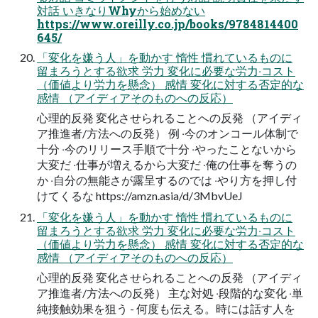
対話 いきなりWhyから始めない
https://www.oreilly.co.jp/books/9784814400
645/
「変化を嫌う⼈」を動かす 惰性 慣れているものに
留まろうとする欲求 労⼒ 変化に必要な労⼒‧コスト
（価値より労⼒を懸念） 感情 変化に対する否定的な
感情 （アイディアそのものへの反応）
⼼理的反発 変化させられることへの反発 （アイディ
ア推進者/⽅法への反発） 例 ‧今のオンコール体制で
⼗分 ‧今のリリース⼿順で⼗分 ‧やったことないから
⼤変だ ‧仕事が増えるから⼤変だ ‧俺の仕事を奪うの
か ‧⾃分の無能さが露呈するのでは ‧やり⽅を押し付
けてくるな https://amzn.asia/d/3MbvUeJ
「変化を嫌う⼈」を動かす 惰性 慣れているものに
留まろうとする欲求 労⼒ 変化に必要な労⼒‧コスト
（価値より労⼒を懸念） 感情 変化に対する否定的な
感情 （アイディアそのものへの反応）
⼼理的反発 変化させられることへの反発 （アイディ
ア推進者/⽅法への反発） 主な対処 ‧段階的な変化 ‧単
純接触効果を狙う - 何度も伝える。時には話す⼈を