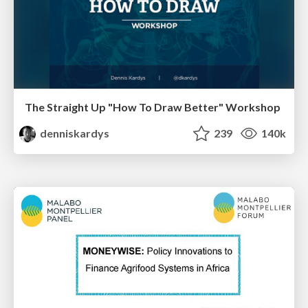
The Straight Up "How To Draw Better" Workshop
denniskardys
239
140k