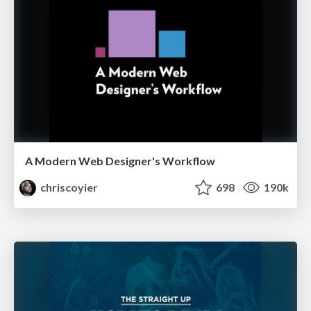
A Modern Web Designer's Workflow
chriscoyier
698
190k