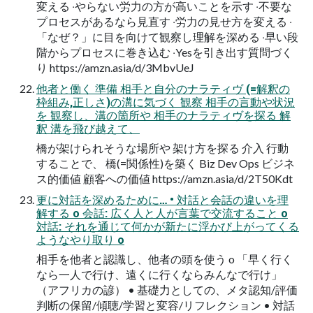
変える ‧やらない労⼒の⽅が⾼いことを⽰す ‧不要な
プロセスがあるなら⾒直す ‧労⼒の⾒せ⽅を変える ‧
「なぜ？」に⽬を向けて観察し理解を深める ‧早い段
階からプロセスに巻き込む ‧Yesを引き出す質問づく
り https://amzn.asia/d/3MbvUeJ
他者と働く 準備 相⼿と⾃分のナラティヴ (=解釈の
枠組み,正しさ)の溝に気づく 観察 相⼿の⾔動や状況
を 観察し、溝の箇所や 相⼿のナラティヴを探る 解
釈 溝を⾶び越えて、
橋が架けられそうな場所や 架け⽅を探る 介⼊ ⾏動
することで、 橋(=関係性)を築く Biz Dev Ops ビジネ
ス的価値 顧客への価値 https://amzn.asia/d/2T50Kdt
更に対話を深めるために… • 対話と会話の違いを理
解する o 会話: 広く⼈と⼈が⾔葉で交流すること o
対話: それを通じて何かが新たに浮かび上がってくる
ようなやり取り o
相⼿を他者と認識し、他者の頭を使う o 「早く⾏く
なら⼀⼈で⾏け、遠くに⾏くならみんなで⾏け」
（アフリカの諺） • 基礎⼒としての、メタ認知/評価
判断の保留/傾聴/学習と変容/リフレクション • 対話