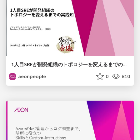
1人目SREが開発組織のトポロジーを変えるまでの実践知/the-first-sre-changed-team-topology
aeonpeople
0
810