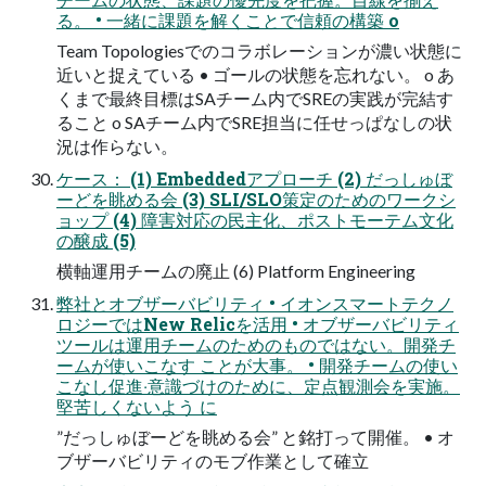
る。 • ⼀緒に課題を解くことで信頼の構築 o
Team Topologiesでのコラボレーションが濃い状態に
近いと捉えている • ゴールの状態を忘れない。 o あ
くまで最終⽬標はSAチーム内でSREの実践が完結す
ること o SAチーム内でSRE担当に任せっぱなしの状
況は作らない。
ケース： (1) Embeddedアプローチ (2) だっしゅぼ
ーどを眺める会 (3) SLI/SLO策定のためのワークシ
ョップ (4) 障害対応の⺠主化、ポストモーテム⽂化
の醸成 (5)
横軸運⽤チームの廃⽌ (6) Platform Engineering
弊社とオブザーバビリティ • イオンスマートテクノ
ロジーではNew Relicを活⽤ • オブザーバビリティ
ツールは運⽤チームのためのものではない。開発チ
ームが使いこなす ことが⼤事。 • 開発チームの使い
こなし促進‧意識づけのために、定点観測会を実施。
堅苦しくないよう に
”だっしゅぼーどを眺める会” と銘打って開催。 • オ
ブザーバビリティのモブ作業として確⽴