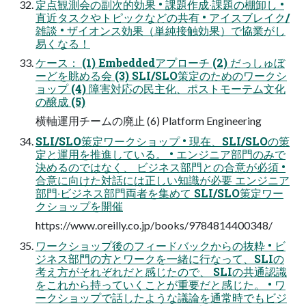
定点観測会の副次的効果 • 課題作成‧課題の棚卸し •
直近タスクやトピックなどの共有 • アイスブレイク/
雑談 • ザイオンス効果（単純接触効果）で協業がし
易くなる！
ケース： (1) Embeddedアプローチ (2) だっしゅぼ
ーどを眺める会 (3) SLI/SLO策定のためのワークシ
ョップ (4) 障害対応の⺠主化、ポストモーテム⽂化
の醸成 (5)
横軸運⽤チームの廃⽌ (6) Platform Engineering
SLI/SLO策定ワークショップ • 現在、SLI/SLOの策
定と運⽤を推進している。 • エンジニア部⾨のみで
決めるのではなく、 ビジネス部⾨との合意が必須 •
合意に向けた対話には正しい知識が必要 エンジニア
部⾨‧ビジネス部⾨両者を集めて SLI/SLO策定ワー
クショップを開催
https://www.oreilly.co.jp/books/9784814400348/
ワークショップ後のフィードバックからの抜粋 • ビ
ジネス部⾨の⽅とワークを⼀緒に⾏なって、SLIの
考え⽅がそれぞれだと感じたので、 SLIの共通認識
をこれから持っていくことが重要だと感じた。 • ワ
ークショップで話したような議論を通常時でもビジ