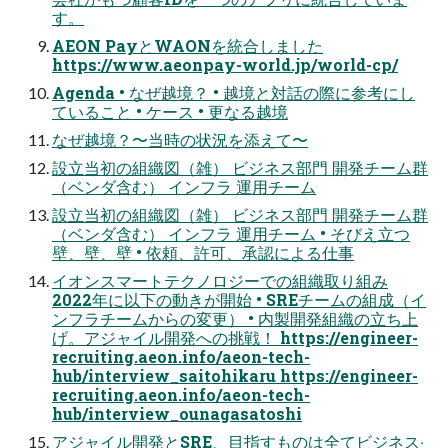
す。
AEON PayとWAONを統合しました
https://www.aeonpay-world.jp/world-cp/
Agenda • なぜ越境？ • 越境と対話の際に参考にし
ていること • ケース • 更なる越境
なぜ越境？〜当時の状況を添えて〜
設⽴当初の組織図（雑） ビジネス部⾨ 開発チーム群
（ベンダ含む） インフラ 運⽤チーム
設⽴当初の組織図（雑） ビジネス部⾨ 開発チーム群
（ベンダ含む） インフラ 運⽤チーム • そびえ⽴つ
壁、壁、壁 • 依頼、許可、承認による仕事
イオンスマートテクノロジーでの組織取り組み
2022年に以下の動きが開始 • SREチームの組成（イ
ンフラチームからの変更） • 内製開発組織の⽴ち上
げ。アジャイル開発への挑戦！ https://engineer-
recruiting.aeon.info/aeon-tech-
hub/interview_saitohikaru https://engineer-
recruiting.aeon.info/aeon-tech-
hub/interview_ounagasatoshi
アジャイル開発とSRE、⽬指すものは全てビジネス‧