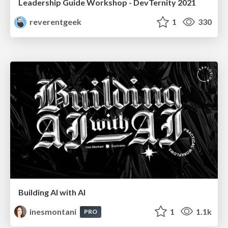
Leadership Guide Workshop - DevTernity 2021
reverentgeek
1
330
Building AI with AI
inesmontani
1
1.1k
PRO