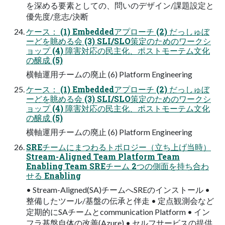
を深める要素としての、問いのデザイン/課題設定と
優先度/意志/決断
ケース： (1) Embeddedアプローチ (2) だっしゅぼ
ーどを眺める会 (3) SLI/SLO策定のためのワークシ
ョップ (4) 障害対応の⺠主化、ポストモーテム⽂化
の醸成 (5)
横軸運⽤チームの廃⽌ (6) Platform Engineering
ケース： (1) Embeddedアプローチ (2) だっしゅぼ
ーどを眺める会 (3) SLI/SLO策定のためのワークシ
ョップ (4) 障害対応の⺠主化、ポストモーテム⽂化
の醸成 (5)
横軸運⽤チームの廃⽌ (6) Platform Engineering
SREチームにまつわるトポロジー（⽴ち上げ当時）
Stream-Aligned Team Platform Team
Enabling Team SREチーム 2つの側⾯を持ち合わ
せる Enabling
• Stream-Aligned(SA)チームへSREのインストール •
整備したツール/基盤の伝承と伴⾛ • 定点観測会など
定期的にSAチームとcommunication Platform • イン
フラ基盤⾃体の改善(Azure) • セルフサービスの提供