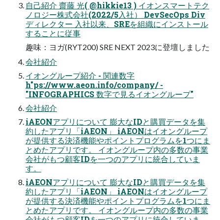
⾃⼰紹介 齋藤 光( @hikkie13 ) イオンスマートテク
ノロジー株式会社(2022/5⼊社） DevSecOps Div
ディレクター ⼊社以来、SREを組織にインストール
することに従事
趣味：ヨガ(RYT200) SRE NEXT 2023に登壇しました
会社紹介
イオングループ紹介 - 関連数字
h"ps://www.aeon.info/company/ -
"INFOGRAPHICS 数字で見るイオングループ"
会社紹介
iAEONアプリについて 膨⼤なIDと購買データを集
約したアプリ「iAEON」 iAEONはイオングループ
が提供する決済機能やポイントプログラムを1つにま
とめたアプリです。 イオングループ内の多数の事業
会社がもつ顧客IDを⼀つのアプリに統合していま
す。
iAEONアプリについて 膨⼤なIDと購買データを集
約したアプリ「iAEON」 iAEONはイオングループ
が提供する決済機能やポイントプログラムを1つにま
とめたアプリです。 イオングループ内の多数の事業
会社がもつ顧客IDを⼀つのアプリに統合していま