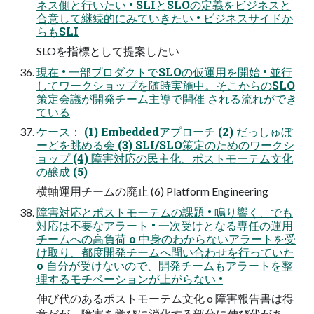
ネス側と⾏いたい • SLIとSLOの定義をビジネスと
合意して継続的にみていきたい • ビジネスサイドか
らもSLI
SLOを指標として提案したい
現在 • ⼀部プロダクトでSLOの仮運⽤を開始 • 並⾏
してワークショップを随時実施中。そこからのSLO
策定会議が開発チーム主導で開催 される流れができ
ている
ケース： (1) Embeddedアプローチ (2) だっしゅぼ
ーどを眺める会 (3) SLI/SLO策定のためのワークシ
ョップ (4) 障害対応の⺠主化、ポストモーテム⽂化
の醸成 (5)
横軸運⽤チームの廃⽌ (6) Platform Engineering
障害対応とポストモーテムの課題 • 鳴り響く、でも
対応は不要なアラート • ⼀次受けとなる専任の運⽤
チームへの⾼負荷 o 中⾝のわからないアラートを受
け取り、都度開発チームへ問い合わせを⾏っていた
o ⾃分が受けないので、開発チームもアラートを整
理するモチベーションが上がらない •
伸び代のあるポストモーテム⽂化 o 障害報告書は得
意だが、障害を学びに消化する部分に伸び代があ