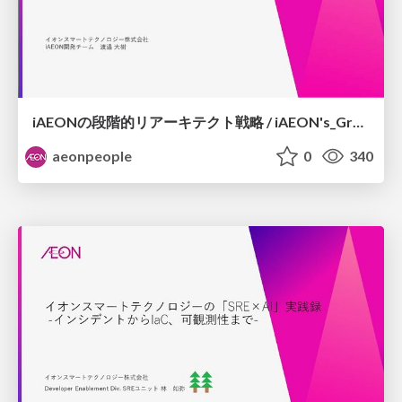
iAEONの段階的リアーキテクト戦略 / iAEON's_Gradual_Re-architecture_Strategy
aeonpeople
0
340