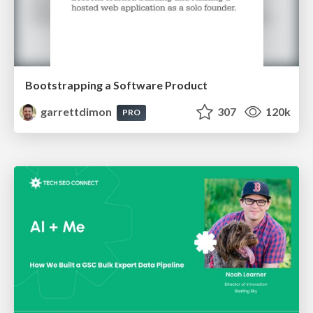
Bootstrapping a Software Product
garrettdimon
307
120k
PRO