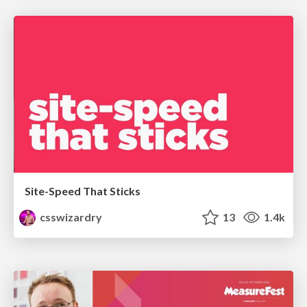
Site-Speed That Sticks
csswizardry
13
1.4k