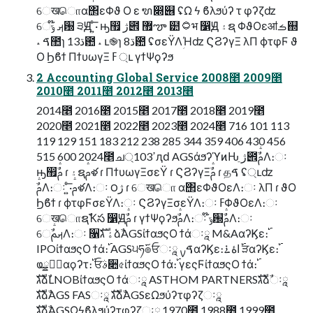
େखொα΢εΦϑ Ο ε ຑ෍୆ ʢΩ ϟ ϐλϧύʔ τ φʔζʣ
େࡕ ໊ݹ԰ ੩Ԭ ͍ͨ͞· ԣ඿ ژ౎ ޿ౡ ๺۝भ ෱Ԭ ۽ຊ ΦϑΟεॴࡏ஍
˔ ࠃ಺ɿ 13ڌ఺ ˔ ւ֎ɿ 8ڌ఺ ʢσεΫΛؚΉʣ ϚϨʔγΞ λΠ ϕτφϜ ϑ
Ο Ϧϐϯ ΠϯυωγΞ ߳ߓ ্ւ γϯΨϙʔϧ
2 Accounting Global Service 2008೥ 2009೥
2010೥ 2011೥ 2012೥ 2013೥
2014೥ 2016೥ 2015೥ 2017೥ 2018೥ 2019೥
2020೥ 2021೥ 2022೥ 2023೥ 2024೥ 716 101 113
119 129 151 183 212 238 285 344 359 406 430 456
515 600 2024೥ച্ߴ103ԯԁ AGSάϧʔϓͷԊֵ ژ౎ࢧࣾΛ։ઃ
ԣ඿ࢧࣾ ɾ ۽ຊࢧళ ɾ ΠϯυωγΞσεΫ ɾ ϚϨʔγΞࢧࣾ ɾ தࠃ ʢ্ւʣ
ࢧࣾΛ։ઃ ͍ͨ͞·ࢧళΛ։ઃ ౦ژ ɾ େखொ α΢εΦϑΟεΛ։ઃ λΠ ɾ ϑΟ
Ϧϐϯ ɾ ϕτφϜσεΫΛ։ઃ ϚϨʔγΞσεΫΛ։ઃ ߳ߓΦϑΟεΛ։ઃ
େखொຊࣾҠస ෱Ԭࢧࣾ ɾ γϯΨϙʔϧࢧࣾΛ։ઃ ໊ݹ԰ࢧࣾΛ։ઃ
େࡕࢧࣾΛ։ઃ ૑ۀ גࣜձࣾAGSίϯαϧςΟ ϯάઃཱ M&AαʔϏε։࢝
IPOίϯαϧςΟ ϯά։࢝ AGS੫ཧ࢜๏ਓઃཱ ࠃࡍαʔϏε։࢝ اۀ࠶ੜαʔϏε։࢝
ҩྍػؔαϙʔτ։࢝ ਓࣄ૊৫ίϯαϧςΟ ϯά։࢝ γεςϜίϯαϧςΟ ϯά։࢝
גࣜձࣾLNOBίϯαϧςΟ ϯάઃཱ ASTHOM PARTNERSגࣜձࣾઃཱ
גࣜձࣾAGS FASઃཱ גࣜձࣾAGSεΩϧύʔτφʔζઃཱ
גࣜձࣾAGSΩϟϐλϧύʔτφʔζઃཱ 1970೥ 1988೥ 1999೥