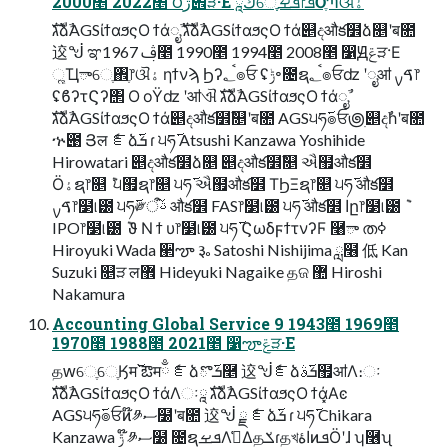
2000೥ 2022೥ ౦ژ౎ੜ·Ε ཱڭେֶܦࡁֶ෦ܦӦֶՊଔۀ
גࣜձࣾAGSίϯαϧςΟ ϯάೖࣾ גࣜձࣾAGSίϯαϧςΟ ϯά୅දऔక໾ձ௕ʹब೚
䢒ᖒ ಞࢤ 1967೥ 1990೥ 1994೥ 2008೥ ෱Ԭݝੜ·Ε
ૣҴాେֶ঎ֶ෦ଔۀ ηϯνϡ Ϧʔ؂ࠪ๏ਓ ʢݱ৽೔ຊ؂ࠪ๏ਓʣ ʹೖॴ ࠃࡍ෦
ʢϐʔτϚʔ΢ Ο οΫʣ ʹॴଐ גࣜձࣾAGSίϯαϧςΟ ϯάೖࣾ
גࣜձࣾAGSίϯαϧςΟ ϯά୅දऔక໾ࣾ௕ʹब೚ AGS੫ཧ࢜๏ਓ౷ׅ୅දࣾһʹब೚
ኍ౉ Յल ެೝձܭ࢜ ɾ ੫ཧ࢜ Atsushi Kanzawa Yoshihide
Hirowatari ୅දऔక໾ձ௕ ୅දऔక໾ࣾ௕ ઐ຿औక໾
Ӧۀຊ෦௕ ݉ ੫຿ຊ෦௕ ੫ཧ࢜ ઐ຿औక໾ ΤϦΞຊ෦௕ ੫ཧ࢜ औక໾
ࠃࡍ෦໳୲౰ ੫ཧ࢜༗ࢿ֨ऀ औక໾ FAS෦໳୲౰ ੫ཧ࢜ औక໾ اը෦໳୲౰ ݉
IPO෦໳୲౰ ݉ ϑ Ν ϯ υ෦໳୲౰ ੫ཧ࢜ ϚωδϝϯτνʔϜ ࿨ా തߦ
Hiroyuki Wada ੢ౡ ૱ Satoshi Nishijima ླ໦ 低 Kan
Suzuki ௕ੜ ल޾ Hideyuki Nagaike தଜ ޺ Hiroshi
Nakamura
Accounting Global Service 9 1943೥ 1969೥
1970೥ 1988೥ 2021೥ ෱ౡݝੜ·Ε
தԝେֶେֶӃम࢜՝ఔमྃ ެೝձܭ࢜ొ࿥ 䢒ᖒެೝձܭ࢜ࣄ຿ॴΛ։ઃ
גࣜձࣾAGSίϯαϧςΟ ϯάΛઃཱ גࣜձࣾAGSίϯαϧςΟ ϯά͓Αͼ
AGS੫ཧ࢜๏ਓͷ໊༪ސ໰ʹब೚ 䢒ᖒ ྗ ެೝձܭ࢜ ɾ ੫ཧ࢜ Chikara
Kanzawa ݱ ໊༪ސ໰ ೔ຊܦࡁΛࢧ͑ΔதݎɾதখاۀͷܦӦʹɺ ʮ࿦ʯ