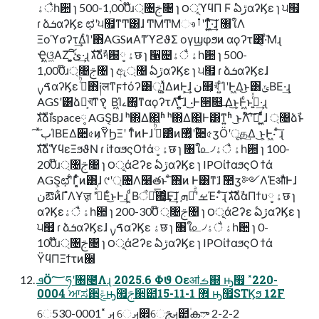
ैۀһ਺ ɿ 500-1,000໊ɹ্৔ࢢ৔ ɿ ౦ূϓϥΠ Ϝ ఏڙαʔϏε ɿ ੫຿
ɾ ձܭαʔϏε ಛʹ੫຿ͳͲ͸ɺ ͲΜͲΜෳࡶʹͳ͖͍ͬͯͯ·͢͠ɺ ৘ใΛ
Ξοϓσʔτ͢ΔͨΊʹ΋AGSͷΑ͏ͳϓϩϑΣ ογϣφϧͷ αϙʔτ͸͔ܽͤ·ͤΜɻ
Ҿ͖ଓ͖ΑΖ͠ ͓͘ئ͍͠·͢ɻ גࣜձࣾদ԰༷ ۀछ ɿ ੡଄ۀ ैۀһ਺ ɿ 500-
1,000໊ɹ্৔ࢢ৔ ɿ ඇ্৔ ఏڙαʔϏε ɿ ੫຿ ɾ ձܭαʔϏεɺ
ࠃࡍαʔϏε ࢲͨͪ΋༏लͳϝϯόʔ͸ूΊ͍ͯΔͷͰ͕͢ɺ ن໛͕খ͞ ͍ͨΊʹͰ͖Δ͜ͱ͸ݶΒΕ·͢ɻ
AGSʹ͸ձ͕ࣾখ͞ͳࠒ ͔Β͖Ίࡉ΍͔ͳαϙʔτΛ͠ ͍͍ͯͨͩͯɺ ͜͜·Ͱ੒௕͢ Δ͜ͱ͕Ͱ͖ͨͱࢥ͍ͬͯ·͢ɻ
גࣜձࣾispace༷ AGS͔Βɺ ʰ΍Δ΂͖ʱ ʰ΍Δ΂͖Ͱ͸ͳ͍ʱ ͜ͱΛ໌֬ʹࣔ͠ ͍͖ͯͨͩɺ ্৔ձࣾͱ
͠ ͯٻΊΒΕΔ૊৫ͷ͕࢟ΫϦΞʹ ͳͬͨͷͰɺ ࢲͨͪ͸ͦͷ࢟ʹ޲͔ͬͯ૊৫ӡӦʹूத͢Δ ͜ͱ͕Ͱ͖· ͨ͠ɻ
גࣜձࣾϓϥεΞϧϑΝ ɾ ίϯαϧςΟϯά༷ ۀछ ɿ ৘ใ௨৴ۀ ैۀһ਺ ɿ 100-
200໊ɹ্৔ࢢ৔ ɿ ౦ূάϩʔε ఏڙαʔϏε ɿ IPOίϯαϧςΟ ϯά
AGS͕ಛʹ͋Γ͕͔ͨͬͨͷ͸ɺ ୯ʹ্৔Λ໨తͱ ͨ͠΋ͷ Ͱ͸ͳ͘ɺ ࣾ಺ӡ༻Λ͘Έऔͬͨ͏͑Ͱɺ
نఔͷ͋ΓํΛҰॹ ʹߟ͑ͯ͘Εͨ͜ͱͰ͢ɻ ͔ͩΒਁಁͤ͞΍͔ͬͨ͢Ͱ͢͠ɺ ܗ֚ԽͤͣʹࡁΈ· ͨ͠ɻ גࣜձࣾαΠϯυ༷ ۀछ ɿ
αʔϏεۀ ैۀһ਺ ɿ 200-300໊ ্৔ࢢ৔ ɿ ౦ূάϩʔε ఏڙαʔϏε ɿ
੫຿ ɾ ձܭαʔϏεɺ ࠃࡍαʔϏε ۀछ ɿ ৘ใ௨৴ۀ ैۀһ਺ ɿ 0-
100໊ɹ্৔ࢢ৔ ɿ ౦ূάϩʔε ఏڙαʔϏε ɿ IPOίϯαϧςΟ ϯά
ΫϥΠΞϯτͷ੠
ܦӦ؅ཧʹ৘೤Λɻ 2025.6 Φϑ Οεॴࡏ஍ ԣ඿ ˟220-
0004 ਆಸ઒ݝԣ඿ࢢ੢۠๺޾ 1-11-15 ԣ඿STϏϧ 12F
େࡕ ˟530-0001 େࡕ෎େࡕࢢ๺۠കా 2-2-2