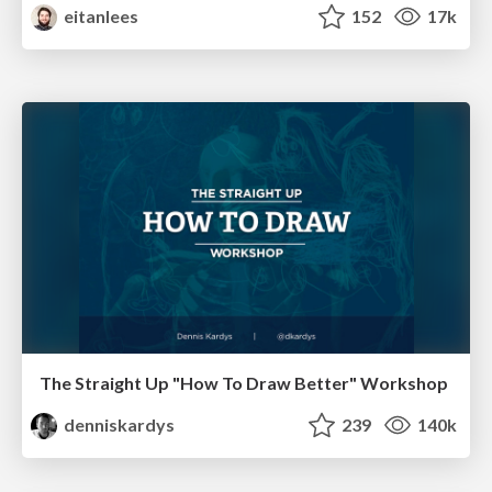
eitanlees
152
17k
The Straight Up "How To Draw Better" Workshop
denniskardys
239
140k