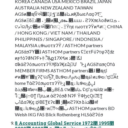
KOREA CANADA USA MEXICO BRAZIL JAPAN
AUSTRALIA NEW ZEALAND TAIWAN
AGSͷ೔ຊਓઐ໳Ո͕ɺ ֤ࠃʹ͓͚Δ೔ܥاۀͷϏδωεΛαϙʔτ͠·͢
AGSͷΞδΞڌ఺ ˔ ݱ஍ͷ࣮຿ܦݧ๛෋ɹɹɹɹɹ ˔ ϩʔΧϧελοϑͷଘࡏ ˔
ଟݴޠରԠଟ਺ͷઐ໳Ոମ੍ ˔ ΞΫηε ɾωοτϫʔΫͷརศੑ CHINA
/ HONG KONG / VIET NAM / THAILAND
PHILIPPINES / SINGAPORE / INDONESIA /
MALAYSIA ւ֎ωοτϫʔΫ / ASTHOM partners
AGSάϧʔϓ͸ɺ ASTHOM partners ʢΞετϜύʔτφʔζʣ
ͷϝϯόʔϑΝʔϜͱ࿈ܞͨ͠ੈք17Χࠃͷ ڌ఺ʹՃ͑ɺ
ಠࣗͷάϩʔόϧωοτϫʔΫΛ׆͔ͨ͠αʔϏεఏڙ͕ՄೳͰ͢ɻ AGSίϯαϧςΟϯά
MEMBER FIRMS ASTHOM partners͸ɺ ೔ຊಛ
༗ͷ঎श׳΍χʔζʹରԠ͠ͳ ͕Βւ֎ల։Λࢧԉɻ ೔ຊاۀ ͷւ֎ల։ʹಛԽͨ͠At
home ͳάϩʔόϧωοτϫʔΫͰ͢ɻ ೔ຊاۀ͕ւ֎ల։͢Δࡍɺ
ձܭࣄ຿ॴͷબ୒ࢶ͸ݶΒΕΔ ଟ͘ͷ೔ܥاۀ ʢಛʹதখاۀʣ ͷ৔߹
ใु໨ઢ͕߹Θͳ͍ Ԥถܥͷ άϩʔόϧϑ ΝʔϜ ΫΦϦςΟ͕୲อ͞Εͳ͍
ٻΊΔαʔϏε͕ ಘΒΕͳ͍έʔε΋ ݱ஍ͷϩʔΧϧ ձܭࣄ຿ॴ
೔ຊاۀ͕ւ֎ల։͢Δ৔߹ͷ৽ͨͳબ୒ࢶ ASTHOM partners BD
Welsh IKG FAS Blick Rothenberg HLSάϩʔόϧ
8 Accounting Global Service 1972೥ 1995೥