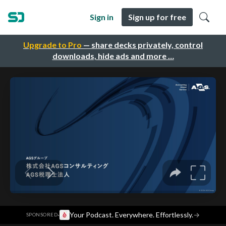
Sign in
Sign up for free
Upgrade to Pro
— share decks privately, control
downloads, hide ads and more …
·
Your Podcast. Everywhere. Effortlessly.
→
SPONSORED