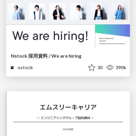
Nstock 採用資料 / We are hiring
nstock
30
390k