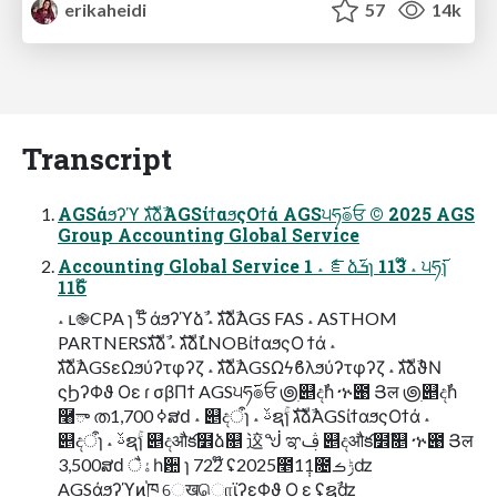
erikaheidi
57
14k
Transcript
AGSάϧʔϓ גࣜձࣾAGSίϯαϧςΟϯά AGS੫ཧ࢜๏ਓ © 2025 AGS
Group Accounting Global Service
Accounting Global Service 1 ˔ ެೝձܭ࢜ɿ 113໊ ˔ ੫ཧ࢜ɿ
116໊
˔ ւ֎CPA ɿ 5໊ άϧʔϓձࣾ ˔ גࣜձࣾAGS FAS ˔ ASTHOM
PARTNERSגࣜձࣾ ˔ גࣜձࣾLNOBίϯαϧςΟ ϯά ˔
גࣜձࣾAGSεΩϧύʔτφʔζ ˔ גࣜձࣾAGSΩϟϐλϧύʔτφʔζ ˔ גࣜձࣾϑΝ
ϛϦʔΦϑ Οε ɾ σβΠϯ AGS੫ཧ࢜๏ਓ ౷ׅ୅දࣾһ ኍ౉ Յल ౷ׅ୅දࣾһ
࿨ా തߦ 1,700ສԁ ˔ ୅දऀɿ ˔ ࢿຊۚɿ גࣜձࣾAGSίϯαϧςΟϯά ˔
୅දऀɿ ˔ ࢿຊۚɿ ୅දऔక໾ձ௕ 䢒ᖒ ಞࢤ ୅දऔక໾ࣾ௕ ኍ౉ Յल
3,500ສԁ ैۀһ਺ ɿ 722໊ ʢ2025೥1݄1೔ݱࡏʣ
AGSάϧʔϓͷ֓ཁ େखொϊʔεΦϑ Ο ε ʢຊࣾʣ