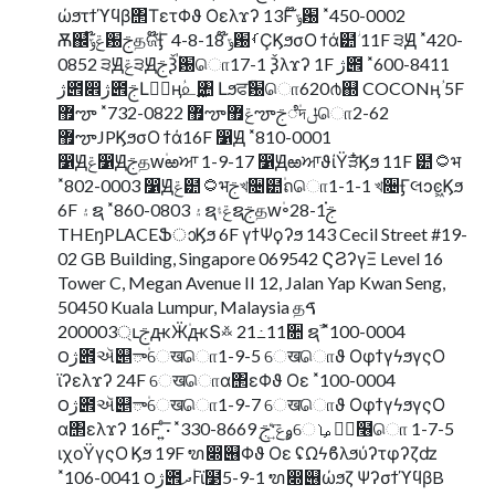
ώϧτϯϓϥβ΢ΤετΦϑ Οελϫʔ 13F ໊ݹ԰ ˟450-0002
Ѫ஌ݝ໊ݹ԰ࢢதଜ໊۠Ӻ 4-8-18 ໊ݹ԰ࡾҪϏϧσΟ ϯά๺ؗ 11F ੩Ԭ ˟420-
0852 ੩Ԭݝ੩ԬࢢѮ۠ࠠ԰ொ17-1 Ѯλϫʔ 1F ژ౎ ˟600-8411
ژ౎෎ژ౎ࢢԼژ۠ӊؙ௨࢛৚ Լϧਫۜ԰ொ620൪஍ COCONӊؙ 5F
޿ౡ ˟732-0822 ޿ౡݝ޿ౡࢢೆ۠দݪொ2-62
޿ౡJPϏϧσΟ ϯά16F ෱Ԭ ˟810-0001
෱Ԭݝ෱Ԭࢢதԝ۠ఱਆ 1-9-17 ෱ԬఱਆϑίΫੜ໋Ϗϧ 11F ๺۝भ
˟802-0003 ෱Ԭݝ๺۝भࢢখ૔๺۠ถொ1-1-1 খ૔Ӻલͻͼ͖Ϗϧ
6F ۽ຊ ˟860-0803 ۽ຊݝ۽ຊࢢதԝ۠৽ࢢ֗1-28
THEŋPLACEՖാϏϧ 6F γϯΨϙʔϧ 143 Cecil Street #19-
02 GB Building, Singapore 069542 ϚϨʔγΞ Level 16
Tower C, Megan Avenue II 12, Jalan Yap Kwan Seng,
50450 Kuala Lumpur, Malaysia தࠃ
200003্ւࢢԫӜ۠ԫՏ࿏ 21߸11૚ ຊࣾ ˟100-0004
౦ژ౎ઍ୅ా۠େखொ1-9-5 େखொϑ ΟφϯγϟϧγςΟ
ϊʔελϫʔ 24F େखொα΢εΦϑ Οε ˟100-0004
౦ژ౎ઍ୅ా۠େखொ1-9-7 େखொϑ ΟφϯγϟϧγςΟ
α΢ελϫʔ 16F ͍ͨ͞· ˟330-8669 ࡛ۄݝ͍ͨ͞·ࢢେٶ۠ࡩ໦ொ 1-7-5
ιχοΫγςΟ Ϗϧ 19F ຑ෍୆Φϑ Οε ʢΩϟϐλϧύʔτφʔζʣ
˟106-0041 ౦ژ౎ߓ۠ދϊ໳5-9-1 ຑ෍୆ώϧζ ΨʔσϯϓϥβB