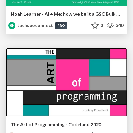
Noah Learner - AI + Me: how we built a GSC Bulk Export data pipeline
techseoconnect
0
340
PRO
The Art of Programming - Codeland 2020