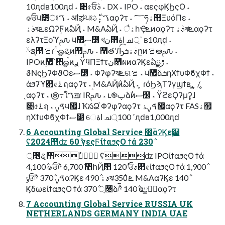
10ԯԁʙ100ԯԁ ˔ ૊৫ਓࣄ ˔ DX ˔ IPO ˔ αεςφϏϦςΟ ˔
๏ਓ੫౳ਃࠂ ˔ ॴಘ੫ਃࠂ ˔ ݄ܾ࣍ࢉαϙʔτ ˔ ؅ཧۀ຿ΞυόΠε ˔
ࣄۀঝܧεΩʔϜͷఏҊ ˔ M&AఏҊ ˔ ैۀһҾܧͷαϙʔτ ࣄۀঝܧαϙʔτ
ελʔτΞοϓࢧԉ ੫຿ސ໰ খن໛اۀ ച্ߴ ʙ10ԯԁ ˔
ࢿຊ੓ࡦɾࢿۚௐୡͷ࣮຿ࢧԉ ˔ ໨తʹԠͨ͡ࣄۀܭըͷࡦఆࢧԉ ˔
IPOͷ࣮຿՝୊ௐࠪͷ࣮ࢪ ΫϥΠΞϯτن໛ผͷαʔϏεఏڙྫ ˔
ϑΝϛϦʔΦϑΟεސ໰ ˔ Φʔφʔঝܧରࡦ ˔ ੫຿ձܭηΧϯυΦϐχΦϯ ˔
άϧʔϓ૊৫࠶ฤαϙʔτ ˔ M&AҊ݅ͷఏҊ ˔ ̙̙ ɾόϦϡΤʔγϣϯʙ ̢̥ ̞ / ̥̥
̖αϙʔτ ˔ ౷߹ใࠂॻɾ IRࢧԉ ˔ ւ֎ࢠձࣾͷސ໰ ˔ ΫϩεϘʔμʔ̙̙ɺ
૊৫࠶ฤ ˔ ࠃࡍ੫຿ɺ ҠసՁ֨ Φʔφʔαϙʔτ ࠃࡍۀ຿αϙʔτ FASۀ຿
ηΧϯυΦϐχΦϯސ໰ େاۀ ച্ߴ 100ԯԁʙ1,000ԯԁ
6 Accounting Global Service ೥ؒαʔϏε࣮੷
ʢ2024೥ʣ 60݅ γεςϜίϯαϧςΟ ϯά 230݅
্৔ୡ੒ࣾࣾ ʢʣ IPOίϯαϧςΟ ϯά
4,100݅ ๏ਓؔ༩ 6,700݅ ঺հҊ݅਺ 120ࣾ ਓࣄ૊৫ίϯαϧςΟ ϯά 1,900݅
ݸਓؔ༩ 370݅ ࠃࡍαʔϏε 490݅ ࣄۀঝܧ 350݅ M&AαʔϏε 140݅
ϏδωείϯαϧςΟ ϯά 370݅ ্৔ձࣾؔ༩ 140݅ ҩྍػؔαϙʔτ
7 Accounting Global Service RUSSIA UK
NETHERLANDS GERMANY INDIA UAE