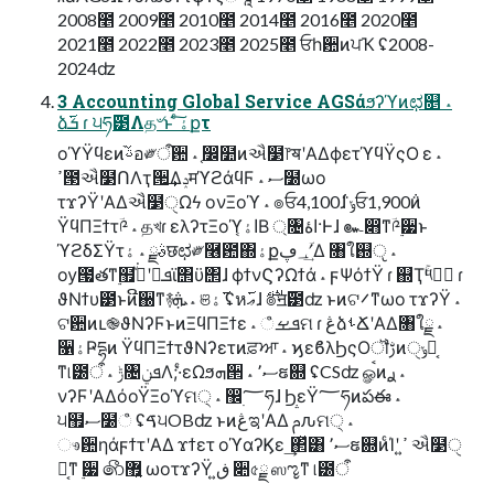
2008೥ 2009೥ 2010೥ 2014೥ 2016೥ 2020೥
2021೥ 2022೥ 2023೥ 2025೥ ਓһ਺ͷਪҠ ʢ2008-
2024ʣ
3 Accounting Global Service AGSάϧʔϓͷಛ௕ ˔
ձܭ࢜ ɾ ੫ཧ࢜౳Λத৺ͱ ͨ͠ۀքτ
οϓΫϥεͷࢿ֨อ༗ऀ਺ ˔ ֤෼໺ͷઐ໳෦ॺʹΑΔϕετϓϥΫςΟ ε ˔
ߴ౓ઐ໳ՈΛҭ੒͢ΔݚमϓϩάϥϜ ˔ ސ໰ωο
τϫʔΫʹΑΔઐ໳ੑΩϟ ονΞοϓ ˔ ๏ਓ4,100݅ɺ ݸਓ1,900݅ͷ
ΫϥΠΞϯτؔ༩ ˔ தখɾ ελʔτΞοϓاۀ͔Β ্৔اۀ·Ͱɺ ๛෋ͳؔ༩࣮੷ͱ
ϓϩδΣΫτࣄྫ ˔ ۀछಛ༗࿦఺΍ۀք؀ڥʹؔ͢Δ ৘ใ஝ੵ ˔
ѹ౗తͳ࣮຿ܦݧʹجͮ͘ϊ΢ϋ΢ɺ ϕϯνϚʔΩϯά ˔ ϝΨόϯΫ ɾ ஍Ҭۚ༥ػؔ ɾ
ϑΝϯυ౳ͱͷີ઀ͳ࿈ܞ ˔ ଞ࢜ۀ ʢหޢ࢜ɺ ࢘๏ॻ࢜౳ʣ ͱͷଟ࠼ͳωο τϫʔΫ ˔
ଟ਺ͷւ֎ϑΝʔϜͱͷΞϥΠΞϯε ˔ ܦࡁஂମ ɾ ڠձࢀՃʹΑΔ৘ใྗ ˔
૑ۀҎདྷͷ ΫϥΠΞϯτϑΝʔετͷਫ਼ਆ ˔ ϗεϐλϦςΟॏࢹͷݸੑ๛͔
ͳ୲౰ऀ ˔ ݱ৔ܦݧΛ;·͑ͨεΩϧܗ੒ ˔ ސ٬ຬ଍ ʢCSʣ ௐࠪͷ࣮ࢪ ˔
νʔϜʹΑΔόοΫΞοϓମ੍ ˔ ඼࣭؅ཧɺ ϦεΫ؅ཧͷపఈ ˔
੫຿ސ໰ஂ ʢࠃ੫OBʣ ͱͷڠಇʹΑΔ ࢧԉମ੍ ˔
ෳ਺ηάϝϯτʹΑΔ ϫϯετ οϓαʔϏε ͢΂ͯ͸ ސ٬ຬ଍ͷͨΊʹ ߴ͍ ઐ໳ੑ
๛͔ͳ ࣮੷ ෯޿͍ ωοτϫʔΫ ڧ͍ ૊৫ྗ ஸೡͳ ୲౰ऀ