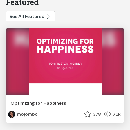
Featured
See All Featured
Optimizing for Happiness
mojombo
378
71k