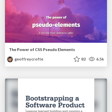
The Power of CSS Pseudo Elements
geoffreycrofte
82
6.5k