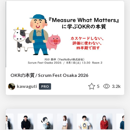
OKRの本質 / Scrum Fest Osaka 2026
kawaguti
5
3.2k
PRO