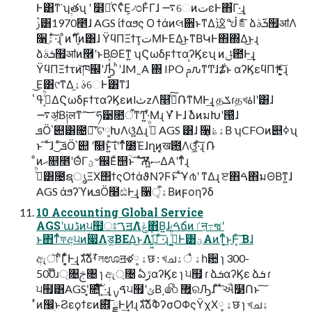
Ͱ͸ͳ͘ ʮ࣮࣭తʯ ʹ ໾ཱͭʕʕͦΕ͕৴೦Ͱ͋Γɺ ࠷େͷتͼͰ΋͋Γ·͢ɻ
ࢲ͸1970೥ɺ AGS ίϯαϧς Ο ϯάͷલ਎ͱͳΔ䢒ᖒެೝձܭ࢜ࣄ຿ॴΛ
૑ۀ͠·ͨ͠ɻ ͦͷ࣌ʹܾΊͨͷ͸ɺ ΫϥΠΞϯτ͕تΜͰ͘ΕΔ͜ͱͳΒԿͰ΋΍Δ͜ͱɻ
ձܭࣄ຿ॴͷ࿮ʹͱΒΘΕͳ͍ ʮϚωδϝϯταʔϏεʯ ͷݪ఺Ͱ͢ɻ
ΫϥΠΞϯτͷ͝ཁ๬ʹԠ͍͑ͯ͘ ͏ͪʹɺMˍA ΍ IPO ࢧԉͳͲɺ࣍ʑͱ αʔϏεϥΠϯ͕֦͕͍͖ͬͯ·ͨ͠ɻ
͜Ε͸୯ͳΔࣄۀ֦େͰ͸ͳ͘ɺ
ࢲ͕ͨͪߟ͑ΔϚωδϝϯταʔϏεͷlثzΛ௥ٻͨ݁͠ՌͳΜͰ͢ɻ தݎɾதখاۀʹ͸ɺ
࠷ॳ͔Β༏लͳ؅ཧ੹೚ऀͳͲ͍·ͤΜɻ Ұํ Ͱɺ ࣾձͷมԽʹ൐ͬͯɺ
ܦӦ՝୊͸೔૿͠ʹଟ༷ԽΛଓ͚͍ͯΔɻ ࢲͨͪ AGS ͸ɺ ૑ۀظ͔Β ʮCFOͷ୅ߦʯ
ͱ ͠ ͯɺ ͜͏ ͨ͠ܦӦ՝୊ ʹࣾ௕ͱ͍ͬ͠ ΐʹͳͬͯ೰Έɺղܾͷ͓ख఻͍Λଓ͚͖ͯ·ͨ͠ɻ ݁Ռ
ͦͷޙ௕೥ʹΘͨΓؾ৺஌Εͨ஥ؒͱ ͠ ͯ͝Ѫސ͍͚ͨͩΔΑ͏ʹͳͬͨɻ
ࢲͨͪ͸೔ຊൃΞΧ΢ϯςΟϯάϑΝʔϜͱ͠ ͯҰ൪ʹ ͳΔɻ ੲ΋ࠓ΋มΘΒͳ͍ɺ
AGS άϧʔϓͷܦӦ໨ඪͰ͢ɻ ૑ۀऀ͔Βͷϝοηʔδ
10 Accounting Global Service
AGSʹաڈͷ੫຿ਃࠂॻΛݟͯ΋Β͍ɺ ࠓճͷٵऩ߹ซʹ
ͱ΋ͳͬͯফඅ੫ͷؐ෇Λड͚ΒΕΔ͜ͱΛڭ͍͖͑ͯͨͩ ·ͨ͠ɻ ࢲ͚ͨͪͩͰ͸ؾ͖ͮΑ͏ͷͳ͔ͬͨ͜ͱͰ͔ͨ͠ Βɺ
ඇৗʹ͋Γ͕͔ͨͬͨͰ͢ɻ גࣜձࣾࡾলಊॻళ༷ ۀछ : খചۀ ैۀһ਺ ɿ 300-
500໊ɹ্৔ࢢ৔ ɿ ඇ্৔ ఏڙαʔϏε ɿ ੫຿ ɾ ձܭαʔϏε ձܭ ɾ
੫຿͸AGSʹ͓೚ͤ͠ ͍ͯ·͢ɻ ࠃࡍ੫຿ʹݶΒ͵෯ ޿͍ରԠɺ ͦ͠ ͯઐ໳Ոͱ ͠
ͯͷ඼࣭ͱϨεϙϯεͷ଎͕͞ັ ྗͰ͢Ͷɻ גࣜձࣾΦʔσΟΦςΫχΧ༷ ۀछ ɿ খചۀ