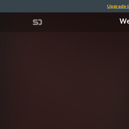
Upgrade t
W