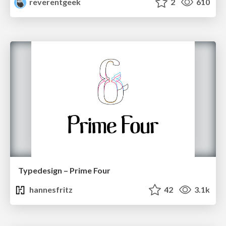
reverentgeek
2
610
Typedesign – Prime Four
hannesfritz
42
3.1k