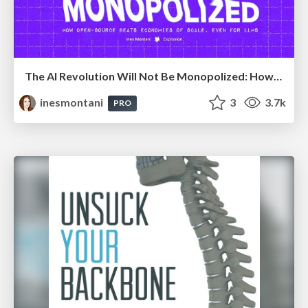
The AI Revolution Will Not Be Monopolized: How open-source beats economies of scale, even for LLMs
inesmontani
3
3.7k
PRO