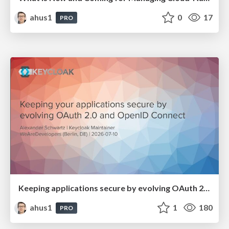
ahus1
0
17
PRO
Keeping applications secure by evolving OAuth 2.0 and OpenID Connect
ahus1
1
180
PRO