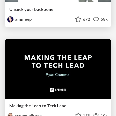
Unsuck your backbone
ammeep
672
58k
Making the Leap to Tech Lead
cromwellryan
135
10k