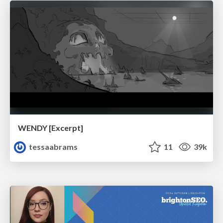
WENDY [Excerpt]
tessaabrams
11
39k