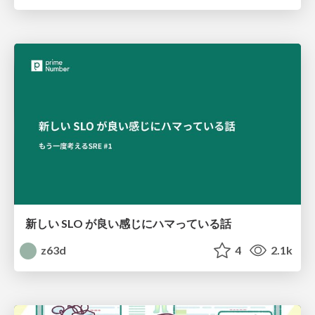
新しい SLO が良い感じにハマっている話
z63d
4
2.1k