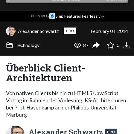
·
Ship Features Fearlessly
→
SPONSORED
Alexander Schwartz
February 04, 2014
PRO
Technology
87
0
Überblick Client-
Architekturen
Von nativen Clients bis hin zu HTML5/JavaScript.
Votrag im Rahmen der Vorlesung IKS-Architekturen
bei Prof. Hasenkamp an der Philipps-Universität
Marburg
Alexander Schwartz
PRO