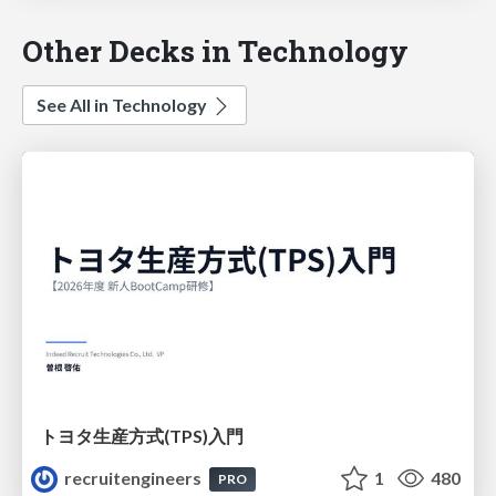
Other Decks in Technology
See All in Technology
トヨタ⽣産⽅式(TPS)⼊⾨
recruitengineers
1
480
PRO