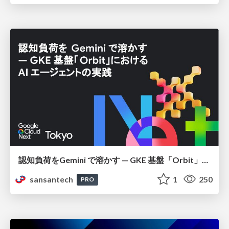
認知負荷をGemini で溶かす — GKE 基盤「Orbit」における AI エージェントの実践
sansantech
1
250
PRO