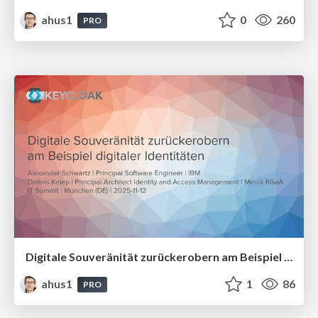
ahus1
0
260
PRO
Digitale Souveränität zurückerobern am Beispiel digitaler Identitäten
ahus1
1
86
PRO