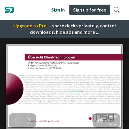
Sign in
Sign up for free
Upgrade to Pro
— share decks privately, control
downloads, hide ads and more …