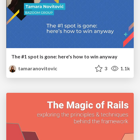
The #1 spot is gone: here's how to win anyway
tamaranovitovic
3
1.1k