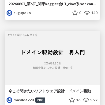
20260807_第6回_関東kaggler会LT_claw系bot xangiと始める、"寂しくない" kaggle
sugupoko
0
140
今こそ聞きたいソフトウェア設計 ドメイン駆動設計再入門
masuda220
16
5.9k
PRO