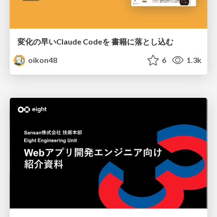
変化の早いClaude Codeを 書籍に落とし込む
oikon48
6
1.3k