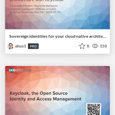
Sovereign identities for your cloud native architecture with Keycloak
ahus1
0
150
PRO