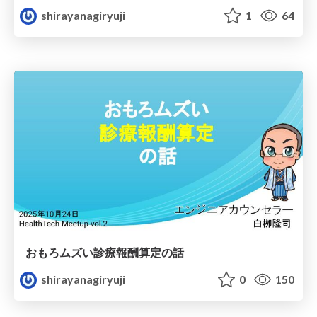
shirayanagiryuji
1
64
おもろムズい診療報酬算定の話
shirayanagiryuji
0
150