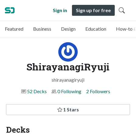
Sign in
Sign up for free
Featured
Business
Design
Education
How-to &
ShirayanagiRyuji
shirayanagiryuji
52 Decks
0 Following
2 Followers
1 Stars
Decks