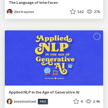
The Language of Interfaces
destraynor
162
27k
Applied NLP in the Age of Generative AI
inesmontani
4
2.4k
PRO