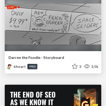
Darren the Foodie - Storyboard
khoart
3
3.5k
PRO