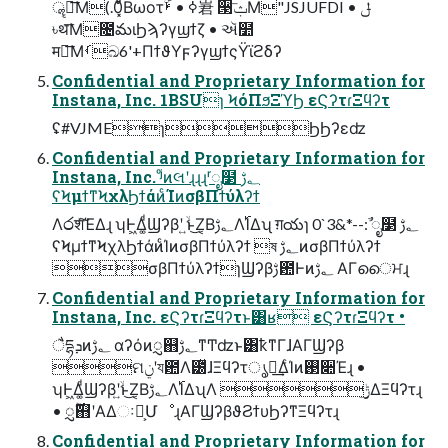
ॣ༔͞Μ(.0͓͋ͧΒωοτۜߦ • ࢁ㟒 ੓ݑ͞Μ"JSJUFDI • ݪ
৳थ͞Μ೔మιϦϡʔγϣϯζ • ઍ໺
मฏ͞Μࡾඛ6'+ΠϯϑΥϝʔγϣϯςΫϊϩδʔ
Confidential and Proprietary Information for
Instana, Inc. 1BSUɿ ϞόΠϧΞϓϦ εϚʔτɾΞϥʔτ
ʢ#VJMEɿϦϦʔεʣ
Confidential and Proprietary Information for
Instana, Inc. ʲͦͷલʹɻɻɻʳೖ໳ ؂ࢹ
ʕϞμϯͳϞχλϦϯάͷͨΊͷσβΠϯύλʔϯ
Λ෮शͯ͠ΈΔɻ ʮͰ͖Δ͚ͩϢʔβʹ ͍ۙͱ͜Ζ͔Β؂ࢹΛ࢝ΊΔʯ ग़యɿ 0`3&*--:ࣾ ೖ໳ ؂ࢹ
ʕϞμϯͳϞχλϦϯάͷͨΊͷσβΠϯύλʔϯ ষ ؂ࢹͷσβΠϯύλʔϯ
σβΠϯύλʔϯɿϢʔβࢹ఺Ͱͷ؂ࢹ ΑΓൈਮɻ
Confidential and Proprietary Information for
Instana, Inc. εϚʔτɾΞϥʔτͱ͸ʁ εϚʔτɾΞϥʔτ •
ैདྷܕͷ؂ࢹ αʔόͷᮢ஋؂ࢹͳͲʣͱ͸ҟͳΓɺΑΓϢʔβ
ମݧʹয఺Λ౰ͯɺΞϥʔτൃใ͢ΔͨΊͷ࢓૊Έɻ •
ʮͰ͖Δ͚ͩϢʔβʹ͍ۙͱ͜Ζ͔Β؂ࢹΛ࢝ΊΔʯΛ ࣮ݱ͢ΔΞϥʔτɻ
• ࣌ؒᮢ஋ʹΑΔઃఆ͕ՄೳɻΑΓϢʔβϑϨϯυϦʔͳΞϥʔτɻ
Confidential and Proprietary Information for