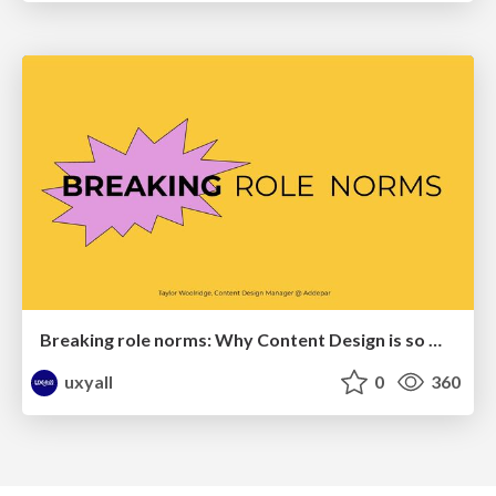
Breaking role norms: Why Content Design is so much more than writing copy - Taylor Woolridge
uxyall
0
360