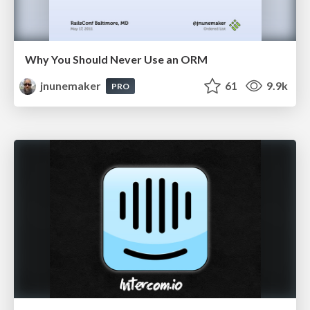
Why You Should Never Use an ORM
jnunemaker
61
9.9k
PRO