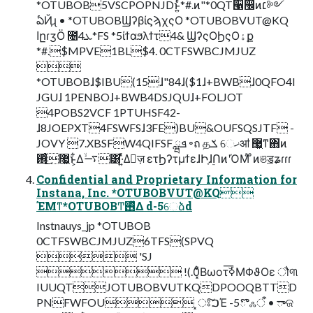
*OTUBOB5VSCPOPNJDͱ͍ͬͨ*#.ͷ"*0QT੡඼ͷ׆༻
ఏҊɻ • *OTUBOBϢʔβίϛϡχςΟ *OTUBOBVUT@KQ
اըɾӡӦ ೔ܥ4*FS *5ίϯαϧλϯτ4& ϢʔςΟϦςΟۀք
*#.$MPVE1BL$4. 0CTFSWBCJMJUZ

*OTUBOBɺ$IBU(15ɺ"84ɺ($1ɺ+BWBɺ0QFO4I
JGUɺ 1PENBOɺ+BWB4DSJQUɺ+FOLJOT
4POBS2VCF 1PTUHSF42-
ɺ8JOEPXT4FSWFSɺ3FE)BU&OUFSQSJTF -
JOVY 7.XBSFW4QIFSF ܦྺ ৽ถ தݎ େޚॴ ޷͖ͳ΋ͷ
޷͖࢖ͬͨ͜ͱ͕͋Δ࠷ۙ͸·͍ͬͯΔٕज़ ετϦʔτμϯεɺԻָɺ࣮ՈͷʹΌΜͣ ͦͷଞॾʑɾɾɾ
Confidential and Proprietary Information for
Instana, Inc. *OTUBOBVUT@KQ
ΈΜͳ*OTUBOBͲ͏࢖ͬͯΔ d-5େձd
Instnauys_jp *OTUBOB
0CTFSWBCJMJUZ6TFS(SPVQ
 'SJ
 !(.0͓͋ͧΒωοτۜߦ͞ΜΦϑΟε ौ୩
IUUQTJOTUBOBVUTKQDPOOQBTTD
PNFWFOU ͓ਃ͠ࠐΈ -5ొஃऀ • ాଜ