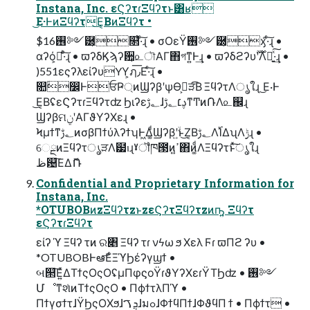
Instana, Inc. εϚʔτɾΞϥʔτͱ͸ʁ
͜Ε·ͰͷΞϥʔτ͜Ε͔ΒͷΞϥʔτ •
$16࢖༻཰͕௒͑·ͨ͠ɻ • σΟεΫ࢖༻཰͕ӽ͑·ͨ͠ɻ •
αʔό͕མͪ·ͨ͠ɻ • ϖʔδϏϡʔ਺͕௨ৗΑΓ΋গͳ͍Ͱ͢ɻ • ϖʔδϩʔυ࣌ؒʹ࣌ؒΛཁ͍ͯ͠·͢ɻ •
)551εςʔλείʔυYY͕ฦ٫͞Ε·ͨ͠ɻ •
௚ۙ෼ͰਓҎ্ͷϢʔβʹѱӨڹ͕ੜͨ͡Β ΞϥʔτΛൃใɻ ͜Ε·Ͱ
͜Ε͔ΒʢεϚʔτɾΞϥʔτʣ Ϧιʔε؂ࢹɺࢮ׆؂ࢹͳͲͷ݁ՌΛ௨஌ɻ
ϢʔβମݧʹΑΓϑΥʔΧεɻ •
Ϟμϯͳ؂ࢹͷσβΠϯύλʔϯʮͰ͖Δ͚ͩϢʔβʹ͍ۙͱ͜Ζ͔Β؂ࢹΛ࢝ΊΔʯΛ࣮ݱɻ •
େྔͷΞϥʔτൃੜΛ๷ࢭɻˠॏཁ౓ͷߴ͍΋ͷ͚ͩΛΞϥʔτͱͯ͠ൃใɻ
ظ଴͞ΕΔޮՌ
Confidential and Proprietary Information for
Instana, Inc.
*OTUBOBͷzΞϥʔτzͱzεϚʔτΞϥʔτzͷҧ͍ Ξϥʔτ
εϚʔτɾΞϥʔτ
είʔ ϓ Ξϥʔ τͷ ର৅ Ξϥʔ τɾ νϟω ϧ Χελ Ϝɾ ϖΠϩ ʔυ •
*OTUBOBͰఆٛ͞ΕͨΞϓϦέʔγϣϯ •
બ୒͞Ε͍ͯΔΤϯςΟςΟʢμΠφϛοΫɾϑΥʔΧεɾΫΤϦʣ • ࢖༻
ՄೳͳશͯͷΤϯςΟςΟ • ΠϕϯτλΠϓ •
ΠϯγσϯτɺΫϦςΟΧϧɺܯࠂɺมߋɺΦϯϥΠϯɺΦϑϥΠ ϯ • Πϕϯτ •