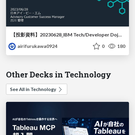
【投影資料】20230628_IBM Tech/Developer Dojo_Instanaを使い倒す#1
airifurukawa0924
0
180
Other Decks in Technology
See All in Technology