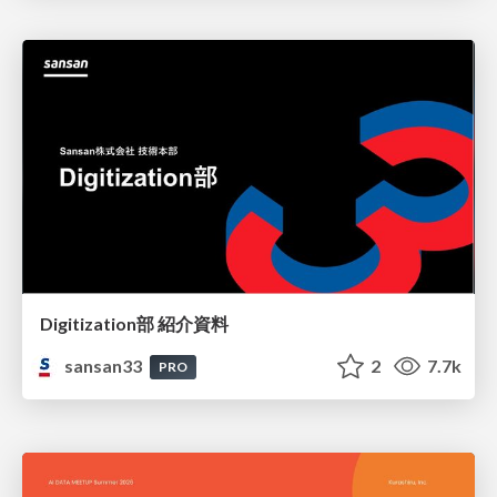
Digitization部 紹介資料
sansan33
2
7.7k
PRO