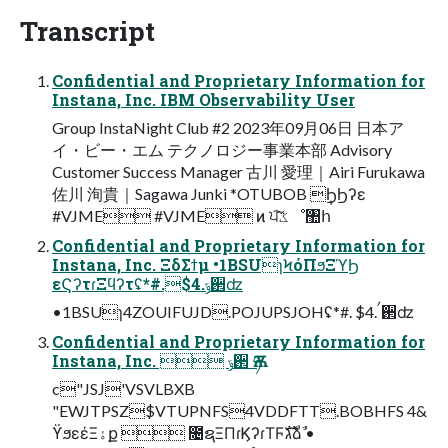
Transcript
Confidential and Proprietary Information for
Instana, Inc. IBM Observability User
Group InstaNight Club #2 2023年09⽉06⽇ ⽇本ア
イ・ビー・エム テクノロジー事業本部 Advisory
Customer Success Manager 古川 愛理｜Airi Furukawa
佐川 洵貴｜Sagawa Junki *OTUBOB ݄ϦϦʔε
#VJME #VJME ͷ ਪ͠ػೳ঺հ
Confidential and Proprietary Information for
Instana, Inc. ΞδΣϯμ •1BSUɿϞόΠϧΞϓϦ
εϚʔτɾΞϥʔτʢ*#.$4.ݹ઒ʣ
•1BSUɿ4ZOUIFUJD.POJUPSJOHʢ*#. $4.ࠤ઒ʣ
Confidential and Proprietary Information for
Instana, Inc.  ݹ઒ Ѫཧ
c"JSJ'VSVLBXB
"EWJTPSZ$VTUPNFS4VDDFTT.BOBHFS 4&
ϔϧεέΞۀք  ೔ຊΞΠɾϏʔɾΤϜגࣜձࣾ •