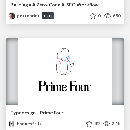
Building a A Zero-Code AI SEO Workflow
portentint
0
650
PRO
Typedesign – Prime Four
hannesfritz
42
3.1k