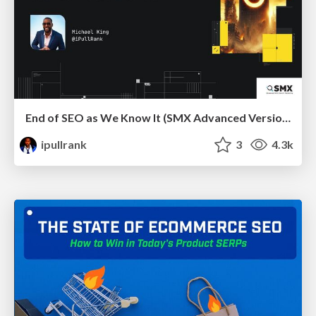
End of SEO as We Know It (SMX Advanced Version)
ipullrank
3
4.3k