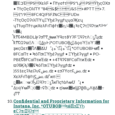
૊ΈࠐΈPSΧελϜ • ΠϯγσϯτPSܯࠂ PSΫϦςΟΧϧ
• ΤϯςΟςΟλΠϓ "84&$ /&5 +#PTT +7.
/(*/9  8FC4QIFSFɺ%CFUDʜ
˞ΤϯςΟςΟʔɾλΠϓʮΞϓϦέʔγϣϯʯʮαʔϏεʯ
ʮΤϯυϙΠϯτʯͷΧελϜɾΠϕϯτ͸ඇਪ঑ɻ ˠεϚʔτΞϥʔτͷར༻
ਪ঑ɻ
ࠩҟͳ͠ʢ4MBDLɺϝʔϧͳͲࢦఆͷϓϥοτϑΥʔϜʹΞϥʔτΛൃใɻʣ
ࠩҟͳ͠ʢΩʔϖΞΛઃఆ͢Δ͜ͱͰɺ*OTUBOB͕දࣔ͢ΔϙοϓΞοϓʹɺ೚
ҙͷςΩετ৘ใΛ௥ՃՄೳɻ ࠨهʹಉ͡ɻ ࠨهʹಉ͡ɻ *OTUBOBͰఆٛ͞Εͨ •
8FCαΠτ • ϞόΠϧɾΞϓϦέʔγϣϯ • ΞϓϦέʔγϣϯ • PO-
PBE࣌ؒʢ8FCαΠτͷΈʣ • +4Τϥʔʢ8FCαΠτͷΈʣ •
ϖʔδϏϡʔ਺ʢϞόΠϧɾΞϓϦέʔγϣϯʣ •
)551εςʔλείʔυʢڞ௨ʣ • εϧʔϓοτʢڞ௨ʣ •
ΧελϜɾΠϕϯτʢڞ௨ʣ ͦͷଞ 
࣌ؒᮢ஋ͷઃఆʹԠͯ͡ɺΞϥʔτൃใͷΠϛϯάΛఆٛՄೳɻ •
͋Δঢ়ଶ͕Ұఆ࣌ؒҎ্ଓ͘৔߹ʢ࣋ଓੑʣ • ಛఆͷ਺ͷϢʔβ͕ӨڹΛड͚Δ৔߹
ɻͳͲ
Confidential and Proprietary Information for
Instana, Inc. *OTUBOBϞόΠϧΞϓϦ
εϚʔτɾΞϥʔτ