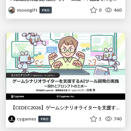
moongift
0
460
PRO
【CEDEC2026】ゲームシナリオライターを支援するAIツール開発の実践 ― 設計とプロンプトの工夫 ―
cygames
1
740
PRO