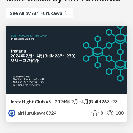
See All by Airi Furukawa
InstaNight Club #5 - 2024年 2月~4月(Build267~270) リリースご紹介 -
airifurukawa0924
0
180