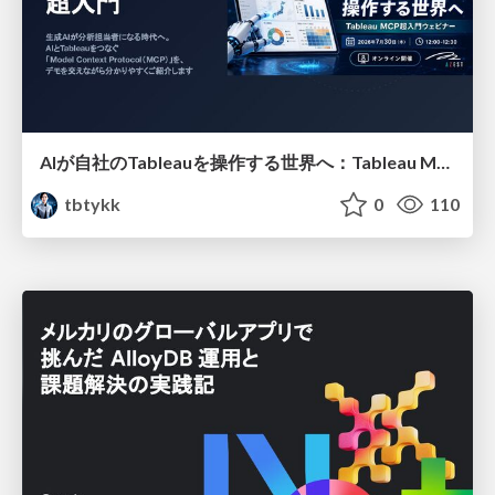
AIが自社のTableauを操作する世界へ：Tableau MCP超入門
tbtykk
0
110