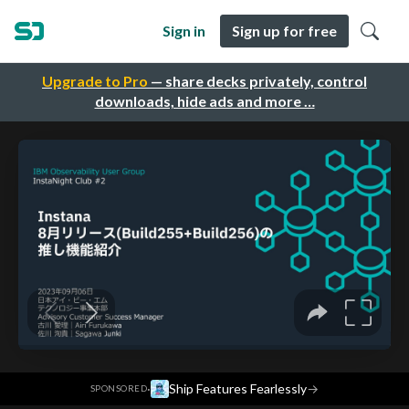
Sign in
Sign up for free
Upgrade to Pro
— share decks privately, control
downloads, hide ads and more …
·
Ship Features Fearlessly
→
SPONSORED