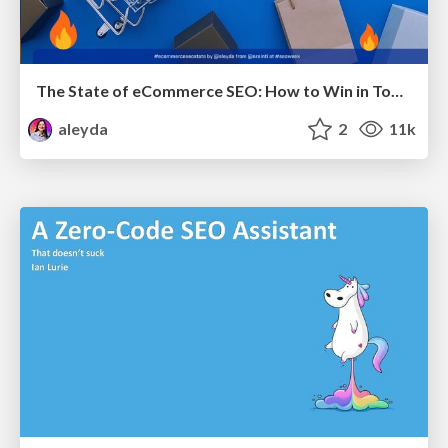
The State of eCommerce SEO: How to Win in Today's Products SERPs - #SEOweek
aleyda
2
11k