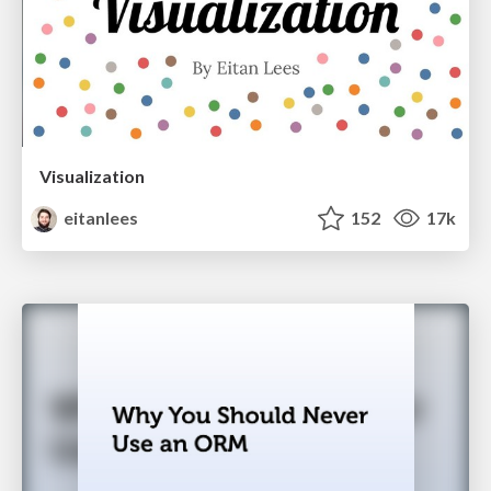
Visualization
eitanlees
152
17k