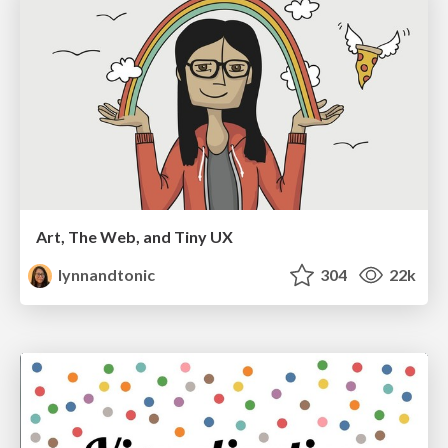
Art, The Web, and Tiny UX
lynnandtonic
304
22k