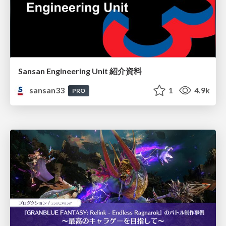
Sansan Engineering Unit 紹介資料
sansan33
1
4.9k
PRO