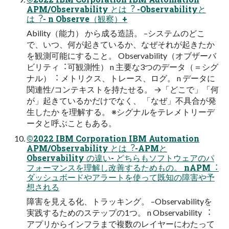
APM/Observability とは︖ -Observabilityと
は︖- n Observe（観察）+
Ability（能⼒） から成る造語。 –システムのどこ
で、いつ、何が起きているか、なぜそれが起きたか
を観測可能にすること。 Observability（オブザーバ
ビリティ︓可観測性） n 主要な3つのデータ（＝シグ
ナル）︓ メトリクス、トレース、ログ。 n データに
関連性/コンテキストを持たせる。 →「どこで」「何
が」起きているかだけでなく、 「なぜ」不具合が発
⽣したか を理解する。 ※シグナルをテレメトリーデ
ータと呼ぶこともある。
©2022 IBM Corporation IBM Automation
APM/Observability とは︖-APMと
Observability の違い- どちらもソフトウェアのパ
フォーマンスを理解し改善するためもの。 nAPM︓
ダッシュボードやアラートを使って既知の障害や予
想される
障害を⾒える化、トラッキング。 –Observabilityを
実践するためのステップの1つ。 n Observability ︓
アプリからインフラまで複数のレイヤーにわたって