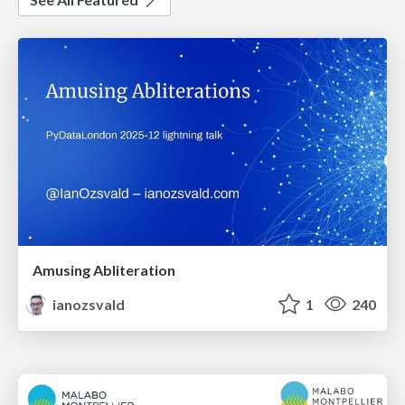
Amusing Abliteration
ianozsvald
1
240