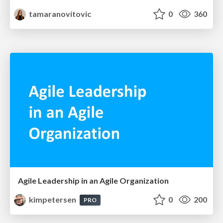
tamaranovitovic
0
360
Agile Leadership in an Agile Organization
kimpetersen
0
200
PRO