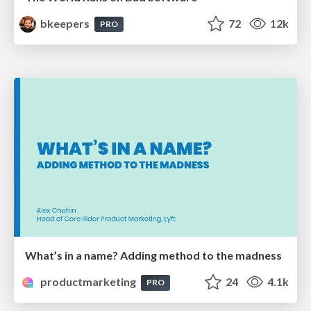
bkeepers
72
12k
PRO
What’s in a name? Adding method to the madness
productmarketing
24
4.1k
PRO