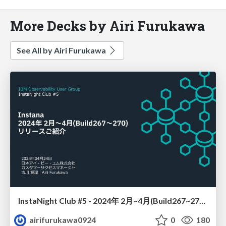
More Decks by Airi Furukawa
See All by Airi Furukawa
InstaNight Club #5 - 2024年 2月~4月(Build267~270) リリースご紹介 -
airifurukawa0924
0
180