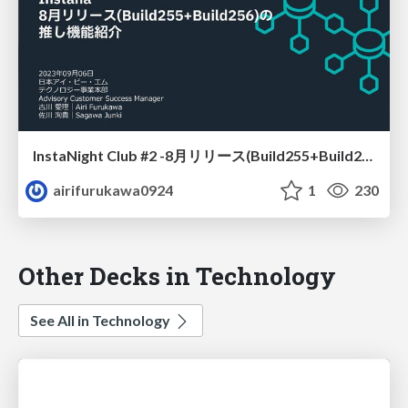
InstaNight Club #2 -8月リリース(Build255+Build256)の 推し機能紹介-
airifurukawa0924
1
230
Other Decks in Technology
See All in Technology