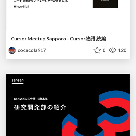
Cursor Meetup Sapporo - Cursor物語 続編
cocacola917
0
120