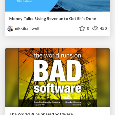
Money Talks: Using Revenue to Get Sh*t Done
nikkihalliwell
0
450
The World Runs on Bad Software