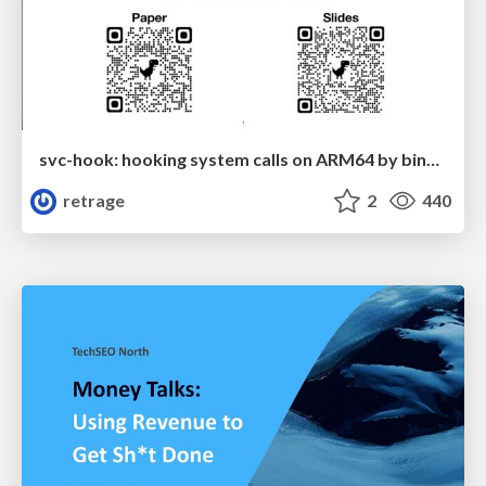
svc-hook: hooking system calls on ARM64 by binary rewriting
retrage
2
440