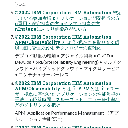
学ぶ。
©2022 IBM Corporation IBM Automation 想定
している参加者様 nアプリケーション開発担当の⽅
n運⽤・保守担当の⽅ nインフラ担当の⽅
nInstanaにあまり馴染みがない⽅
©2022 IBM Corporation IBM Automation
APM/Observability とは︖ -私たちを取り巻く環
境- 運⽤管理の変化 テクノロジーの複雑化
デプロイ頻度の増加 • アジャイル開発 • CI/CD •
DevOps • SRE(Site Reliability Engineering) • マルチク
ラウド • ハイブリッドクラウド • マイクロサービス
• コンテナ • サーバーレス
©2022 IBM Corporation IBM Automation
APM/Observability とは︖ -APMとは︖- nユー
ザー視点に基づいたアプリケーションの性能監視の
⼿法。 n応答時間、スループット、エラー発⽣率な
どのメトリクスを把握。
APM: Application Performance Management （アプ
リケーション性能管理）
©2022 IBM Corporation IBM Automation