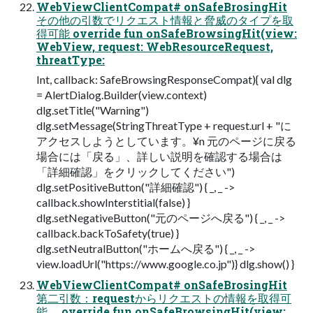
WebViewClientCompat# onSafeBrosingHit
その他の引数でリクエスト情報と脅威のタイプを取
得可能 override fun onSafeBrowsingHit(view:
WebView, request: WebResourceRequest,
threatType:
Int, callback: SafeBrowsingResponseCompat){ val dlg
= AlertDialog.Builder(view.context)
dlg.setTitle("Warning")
dlg.setMessage(StringThreatType + request.url + "に
アクセスしようとしています。¥n 元のページに戻る
場合には「戻る」、詳しい説明を確認する場合は
「詳細確認」をクリックしてください")
dlg.setPositiveButton("詳細確認") { _, _ ->
callback.showInterstitial(false) }
dlg.setNegativeButton("元のページへ戻る") { _, _ ->
callback.backToSafety(true) }
dlg.setNeutralButton("ホームへ戻る") { _, _ ->
view.loadUrl("https://www.google.co.jp")} dlg.show() }
WebViewClientCompat# onSafeBrosingHit
第二引数：requestからリクエストの情報を取得可
能。 override fun onSafeBrowsingHit(view: