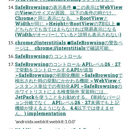
SafeBrowsingの表示条件 ◼この表示はWebView
のViewのサイズが原因。 以下の条件の時だけ、
Chromeと同じ表示になる。 ➢RootViewと
Widthが同じ ➢HeightがRootViewの7割以上 ◼
どちらかでも当てはまらなければ簡易表示になる
(Widthがオーバーしていると説明も表示されない)
chrome://interstitials ◼SafeBrowsingの警告ペ
ージは、 chrome://interstitialsで確認可能。
SafeBrowsingの コントロール
SafeBrowsingのコントロール APIレベル26・27
で挙動をコントロールするAPIが追加
➢SafeBrowsingの初期化機能 ➢SafeBrowsingで
検出された時の挙動にかかわる機能 ➢WebViewイ
ンスタンス単位での有効化API ➢SafeBrowsingの
ホワイトリストによる検査除外 実装時には、
JetPackを使うことをお勧めする。 (単純なバージ
ョン分岐でなく、APIレベル26・27未満でも上 記
機能が使えるようになる。4.4以下では使えませ
ん。) implementation
'androidx.webkit:webkit:1.0.0'