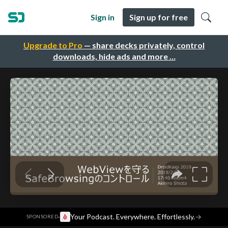
Sign in
Sign up for free
Upgrade to Pro
— share decks privately, control
downloads, hide ads and more …
·
Your Podcast. Everywhere. Effortlessly.
→
SPONSORED