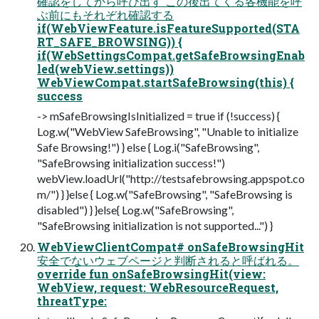
確認をしてから呼び出す この後出てくる各機能を呼
ぶ前にもそれぞれ確認する
if(WebViewFeature.isFeatureSupported(STA
RT_SAFE_BROWSING)) {
if(WebSettingsCompat.getSafeBrowsingEnab
led(webView.settings))
WebViewCompat.startSafeBrowsing(this) {
success
-> mSafeBrowsingIsInitialized = true if (!success) {
Log.w("WebView SafeBrowsing", "Unable to initialize
Safe Browsing!") } else { Log.i("SafeBrowsing",
"SafeBrowsing initialization success!")
webView.loadUrl("http://testsafebrowsing.appspot.co
m/") } }else { Log.w("SafeBrowsing", "SafeBrowsing is
disabled") } }else{ Log.w("SafeBrowsing",
"SafeBrowsing initialization is not supported...") }
WebViewClientCompat# onSafeBrowsingHit
安全でないウェブページと判断されると呼ばれる。
override fun onSafeBrowsingHit(view:
WebView, request: WebResourceRequest,
threatType: