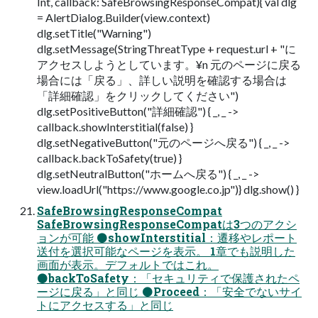
Int, callback: SafeBrowsingResponseCompat){ val dlg
= AlertDialog.Builder(view.context)
dlg.setTitle("Warning")
dlg.setMessage(StringThreatType + request.url + "に
アクセスしようとしています。¥n 元のページに戻る
場合には「戻る」、詳しい説明を確認する場合は
「詳細確認」をクリックしてください")
dlg.setPositiveButton("詳細確認") { _, _ ->
callback.showInterstitial(false) }
dlg.setNegativeButton("元のページへ戻る") { _, _ ->
callback.backToSafety(true) }
dlg.setNeutralButton("ホームへ戻る") { _, _ ->
view.loadUrl("https://www.google.co.jp")} dlg.show() }
SafeBrowsingResponseCompat
SafeBrowsingResponseCompatは3つのアクシ
ョンが可能 ⚫showInterstitial：遷移やレポート
送付を選択可能なページを表示。 1章でも説明した
画面が表示。デフォルトではこれ。
⚫backToSafety：「セキュリティで保護されたペ
ージに戻る」と同じ ⚫Proceed：「安全でないサイ
トにアクセスする」と同じ