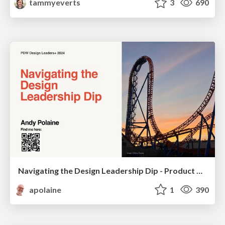
tammyeverts
3
690
Navigating the Design Leadership Dip - Product Design Week Design Leaders+ Conference 2024
apolaine
1
390