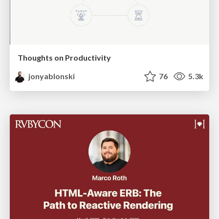
Thoughts on Productivity
jonyablonski
76
5.3k