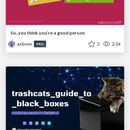
So, you think you're a good person
axbom
2
2.1k
PRO