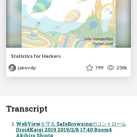
Statistics for Hackers
jakevdp
799
230k
Transcript
WebViewを守る SafeBrowsingのコントロール
DroidKaigi 2019 2019/2/8 17:40 Room4
Akihiro Shiota