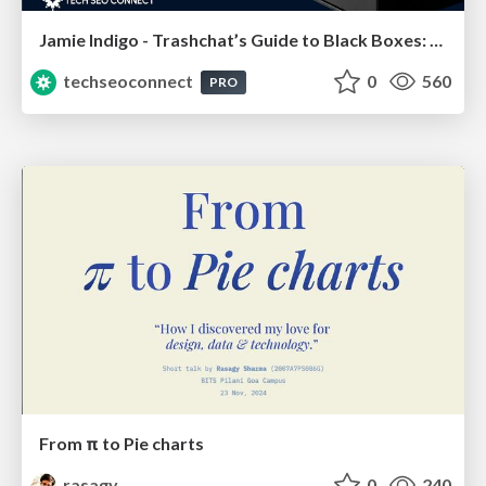
Jamie Indigo - Trashchat’s Guide to Black Boxes: Technical SEO Tactics for LLMs
techseoconnect
0
560
PRO
From π to Pie charts
rasagy
0
240