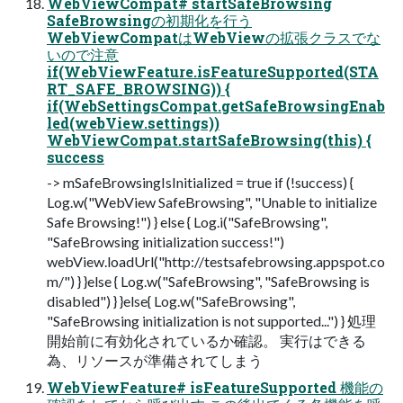
WebViewCompat# startSafeBrowsing
SafeBrowsingの初期化を行う
WebViewCompatはWebViewの拡張クラスでな
いので注意
if(WebViewFeature.isFeatureSupported(STA
RT_SAFE_BROWSING)) {
if(WebSettingsCompat.getSafeBrowsingEnab
led(webView.settings))
WebViewCompat.startSafeBrowsing(this) {
success
-> mSafeBrowsingIsInitialized = true if (!success) {
Log.w("WebView SafeBrowsing", "Unable to initialize
Safe Browsing!") } else { Log.i("SafeBrowsing",
"SafeBrowsing initialization success!")
webView.loadUrl("http://testsafebrowsing.appspot.co
m/") } }else { Log.w("SafeBrowsing", "SafeBrowsing is
disabled") } }else{ Log.w("SafeBrowsing",
"SafeBrowsing initialization is not supported...") } 処理
開始前に有効化されているか確認。 実行はできる
為、リソースが準備されてしまう
WebViewFeature# isFeatureSupported 機能の