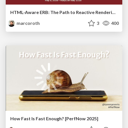
HTML-Aware ERB: The Path to Reactive Rendering @ RubyCon 2026, Rimini, Italy
marcoroth
3
400
How Fast Is Fast Enough? [PerfNow 2025]