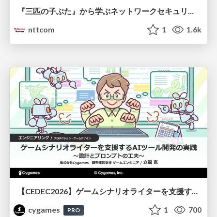
『三匹の子ぶた』から学ぶネットワークセキュリティの昔と今 / Network Security: Then and Now Through the Lens of The Three Little Pigs
nttcom
1
1.6k
【CEDEC2026】ゲームシナリオライターを支援するAIツール開発の実践 ― 設計とプロンプトの工夫 ―
cygames
1
700
PRO