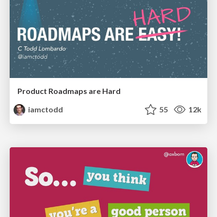
Product Roadmaps are Hard
iamctodd
55
12k