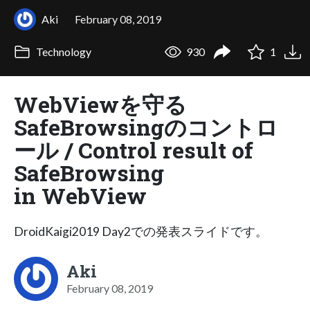
Aki
February 08, 2019
Technology
930
1
WebViewを守る
SafeBrowsingのコントロ
ール / Control result of
SafeBrowsing
in WebView
DroidKaigi2019 Day2での発表スライドです。
Aki
February 08, 2019