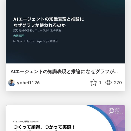
AIエージェントの知識表現と推論に なぜグラフが使われるのか - 記号的AIの復権とニューラルAIとの統合
yohei1126
1
270