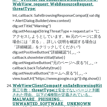
WebView, request: WebResourceRequest,
threatType:
Int, callback: SafeBrowsingResponseCompat){ val dlg
= AlertDialog.Builder(view.context)
dlg.setTitle("Warning")
dlg.setMessage(StringThreatType + request.url + "に
アクセスしようとしています。¥n 元のページに戻る
場合には「戻る」、詳しい説明を確認する場合は
「詳細確認」をクリックしてください")
dlg.setPositiveButton("詳細確認") { _, _ ->
callback.showInterstitial(false) }
dlg.setNegativeButton("元のページへ戻る") { _, _ ->
callback.backToSafety(true) }
dlg.setNeutralButton("ホームへ戻る") { _, _ ->
view.loadUrl("https://www.google.co.jp")} dlg.show() }
WebViewClientCompat# onSafeBrowsingHit
第三引数：threatTypeは安全でないページと判断
された理由。 以下の4種類が定義されている。
MALWARE、PHISHING、
UNWANTED_SOFTWARE、UNKNOWN