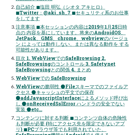
自己紹介 ◼塩田 明弘（シオタ アキヒロ）
◼Twitter：@aki_sh_7 ◼セキュリティ系のお仕事
をしてます
注意事項 ◼本セッションの内容は2019年1月25日時
点の 内容を基にしています。将来のAndroidOS、
JetPack、GMS、chrome、webviewのバージョ
ン によっては動作しない、または異なる動作を する
可能性があります。
目次 1. WebViewでのSafeBrowsing 2.
SafeBrowsingのコントロール 3. Safetynet
SafeBrowsingとの関係 4. まとめ
WebViewでの SafeBrowsing
WebViewの脆弱性 ⚫Fileスキーマでのファイルア
クセス ⚫キャッシュの平文での保存
⚫addJavascriptInterfaceによるメソッド呼び出
し ⚫onReceivedSslError ハンドラの安全でない
実装 ⚫etc…
コンテンツに対する判断 ◼コンテンツ自体の危険性
も判断が必要 (特にアクセス先を限定できないアプ
リ) ◼PCブラウザ等でも利用されていた、
SafeBrowsing機能がAndroidでも使える