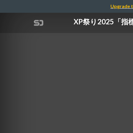
Upgrade t
XP祭り2025