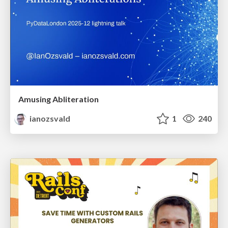
Amusing Abliteration
ianozsvald
1
240