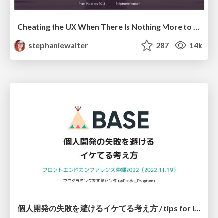
Cheating the UX When There Is Nothing More to Optimize - PixelPioneers
stephaniewalter
287
14k
個人開発の失敗を避けるイケてる考え方 / tips for indie hackers