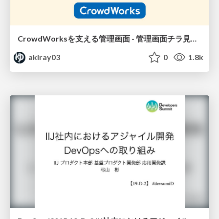
CrowdWorksを支える管理画面 - 管理画面チラ見せ♡ナイト #5
akiray03
0
1.8k