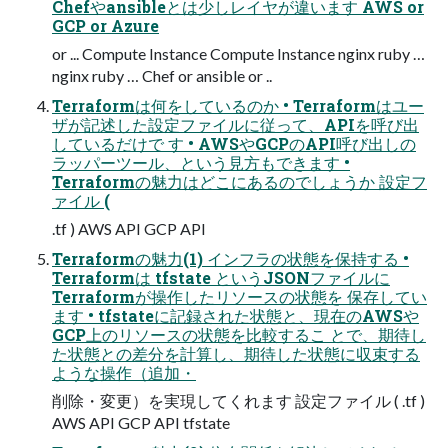
Chefやansibleとは少しレイヤが違います AWS or
GCP or Azure
or ... Compute Instance Compute Instance nginx ruby …
nginx ruby … Chef or ansible or ..
Terraformは何をしているのか • Terraformはユー
ザが記述した設定ファイルに従って、APIを呼び出
しているだけで す • AWSやGCPのAPI呼び出しの
ラッパーツール、という見方もできます •
Terraformの魅力はどこにあるのでしょうか 設定フ
ァイル (
.tf ) AWS API GCP API
Terraformの魅力(1) インフラの状態を保持する •
Terraformは tfstate というJSONファイルに
Terraformが操作したリソースの状態を 保存してい
ます • tfstateに記録された状態と、現在のAWSや
GCP上のリソースの状態を比較するこ とで、期待し
た状態との差分を計算し、期待した状態に収束する
ような操作（追加・
削除・変更）を実現してくれます 設定ファイル ( .tf )
AWS API GCP API tfstate