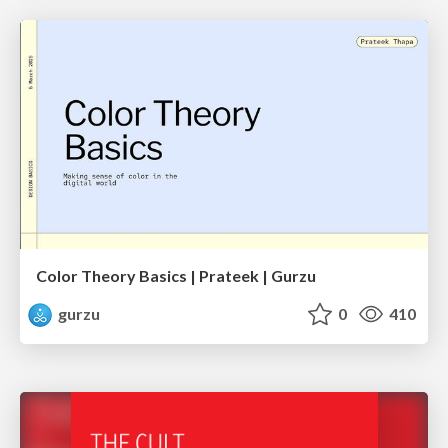
Color Theory Basics | Prateek | Gurzu
gurzu
0
410