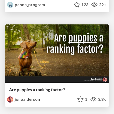
panda_program
123
22k
Are puppies a ranking factor?
jonoalderson
1
3.8k