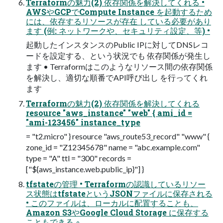
Terraformの魅力(2) 依存関係を解決してくれる •
AWSやGCPでCompute Instance を起動するため
には、依存するリソースが存在 している必要があり
ます (例: ネットワークや、セキュリティ設定、等) •
起動したインスタンスのPublic IPに対してDNSレコ
ードを設定する、という状況でも 依存関係が発生し
ます • Terraformはこのようなリソース間の依存関係
を解決し、適切な順番でAPI呼び出し を行ってくれ
ます
Terraformの魅力(2) 依存関係を解決してくれる
resource "aws_instance" "web" { ami_id =
"ami-123456" instance_type
= "t2.micro" } resource "aws_route53_record" "www" {
zone_id = "Z12345678" name = "abc.example.com"
type = "A" ttl = "300" records =
["${aws_instance.web.public_ip}"] }
tfstateの管理 • Terraformの認識しているリソー
ス状態はtfstateというJSONファイルに保存される
• このファイルは、ローカルに配置することも、
Amazon S3やGoogle Cloud Storage に保存する
こともできる ◦