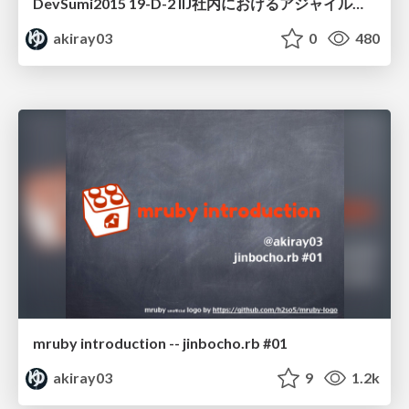
DevSumi2015 19-D-2 IIJ社内におけるアジャイル開発、DevOpsへの取り組み
akiray03
0
480
mruby introduction -- jinbocho.rb #01
akiray03
9
1.2k