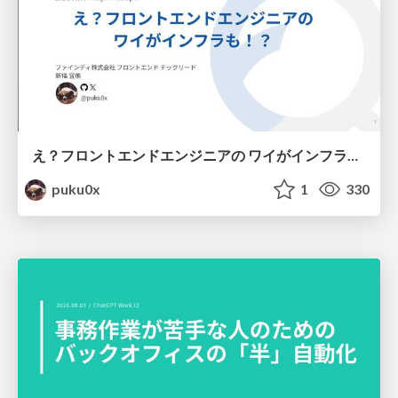
え？フロントエンドエンジニアの ワイがインフラも！？
puku0x
1
330