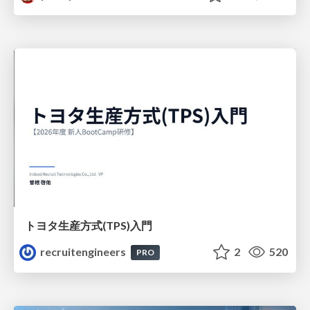
トヨタ⽣産⽅式(TPS)⼊⾨
recruitengineers
2
520
PRO