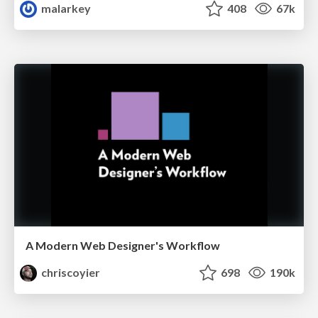
malarkey
408
67k
A Modern Web Designer's Workflow
chriscoyier
698
190k