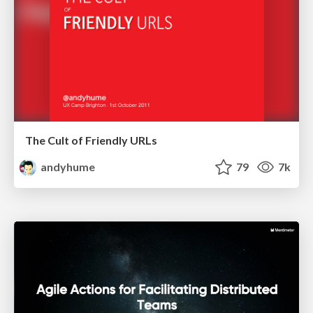
The Cult of Friendly URLs
andyhume
79
7k