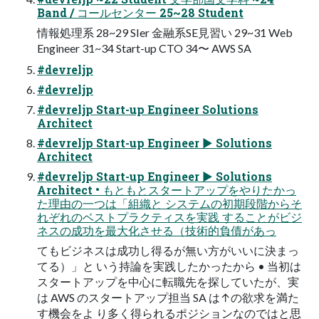
Band / コールセンター 25~28 Student
情報処理系 28~29 SIer ⾦融系SE⾒習い 29~31 Web
Engineer 31~34 Start-up CTO 34〜 AWS SA
#devreljp
#devreljp
#devreljp Start-up Engineer Solutions
Architect
#devreljp Start-up Engineer ▶ Solutions
Architect
#devreljp Start-up Engineer ▶ Solutions
Architect • もともとスタートアップをやりたかっ
た理由の⼀つは「組織と システムの初期段階からそ
れぞれのベストプラクティスを実践 することがビジ
ネスの成功を最⼤化させる（技術的負債があっ
てもビジネスは成功し得るが無い⽅がいいに決まっ
てる）」と いう持論を実践したかったから • 当初は
スタートアップを中⼼に転職先を探していたが、実
は AWS のスタートアップ担当 SA は↑の欲求を満た
す機会をよ り多く得られるポジションなのではと思