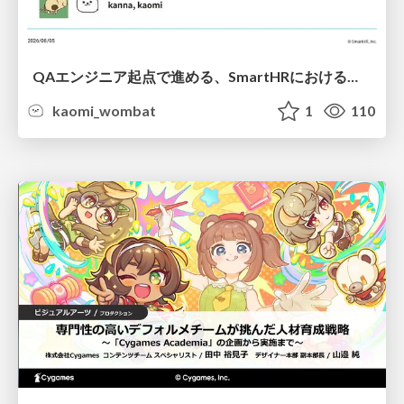
QAエンジニア起点で進める、SmartHRにおける信頼性向上について
kaomi_wombat
1
110