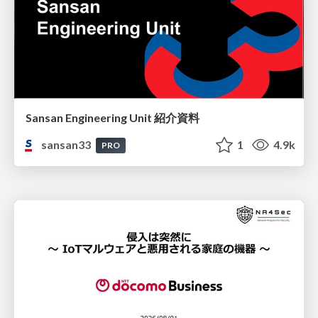
Sansan Engineering Unit 紹介資料
sansan33
1
4.9k
PRO