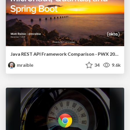
Java REST API Framework Comparison - PWX 2021
mraible
34
9.6k