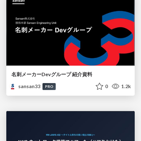
名刺メーカーDevグループ 紹介資料
sansan33
0
1.2k
PRO