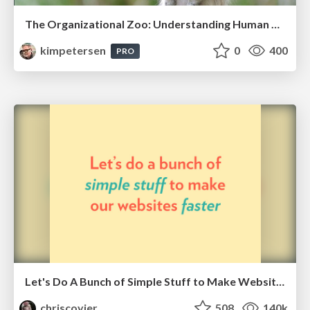
The Organizational Zoo: Understanding Human Behavior Agility Through Metaphoric Constructive Conversations (based on the works of Arthur Shelley, Ph.D)
kimpetersen
0
400
PRO
Let's Do A Bunch of Simple Stuff to Make Websites Faster
chriscoyier
508
140k