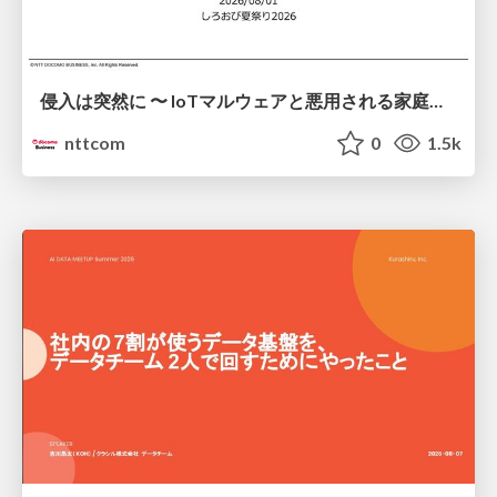
侵入は突然に 〜 IoTマルウェアと悪用される家庭の機器 ～ / When Intrusion Strikes: IoT Malware and the Abuse of Home Devices
nttcom
0
1.5k