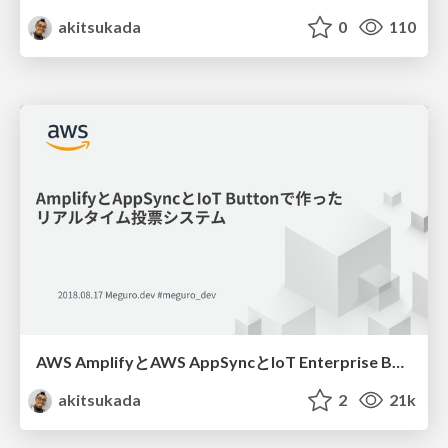
akitsukada
0
110
AWS AmplifyとAWS AppSyncとIoT Enterprise Buttonで作った リアルタイム投票システム / Real-time voting system using AWS AppSync, AWS Amplify and AWS IoT Enterprise Button
akitsukada
2
21k