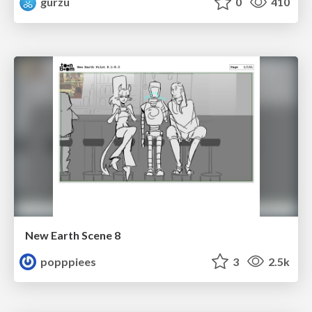
gurzu
0
410
New Earth Scene 8
popppiees
3
2.5k