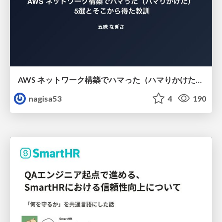
AWS ネットワーク構築でハマった（ハマりかけた） 5選とそこから得た教訓
nagisa53
4
190