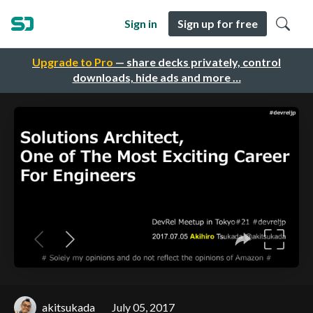
Sign in
Sign up for free
Upgrade to Pro
— share decks privately, control
downloads, hide ads and more …
akitsukada
July 05, 2017