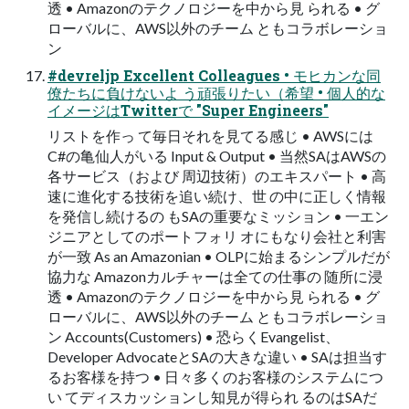
透 • Amazonのテクノロジーを中から⾒ られる • グ
ローバルに、AWS以外のチーム ともコラボレーショ
ン
#devreljp Excellent Colleagues • モヒカンな同
僚たちに負けないよ う頑張りたい（希望 • 個⼈的な
イメージはTwitterで "Super Engineers"
リストを作っ て毎⽇それを⾒てる感じ • AWSには
C#の⻲仙⼈がいる Input & Output • 当然SAはAWSの
各サービス（および 周辺技術）のエキスパート • ⾼
速に進化する技術を追い続け、世 の中に正しく情報
を発信し続けるの もSAの重要なミッション • ⼀エン
ジニアとしてのポートフォリ オにもなり会社と利害
が⼀致 As an Amazonian • OLPに始まるシンプルだが
協⼒な Amazonカルチャーは全ての仕事の 随所に浸
透 • Amazonのテクノロジーを中から⾒ られる • グ
ローバルに、AWS以外のチーム ともコラボレーショ
ン Accounts(Customers) • 恐らくEvangelist、
Developer AdvocateとSAの⼤きな違い • SAは担当す
るお客様を持つ • ⽇々多くのお客様のシステムにつ
い てディスカッションし知⾒が得られ るのはSAだ