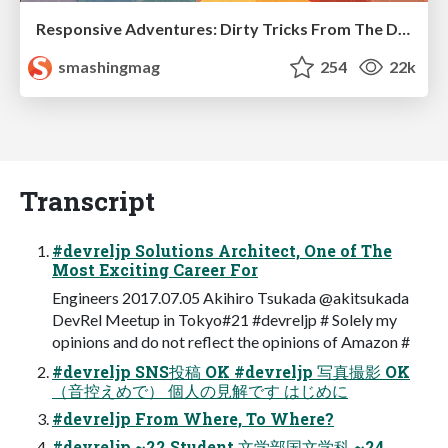
Responsive Adventures: Dirty Tricks From The Dark Corners of Front-End
smashingmag
254
22k
Transcript
#devreljp Solutions Architect, One of The
Most Exciting Career For
Engineers 2017.07.05 Akihiro Tsukada @akitsukada
DevRel Meetup in Tokyo#21 #devreljp # Solely my
opinions and do not reflect the opinions of Amazon #
#devreljp SNS投稿 OK #devreljp 写真撮影 OK
（⾳控えめで） 個⼈の⾒解です はじめに
#devreljp From Where, To Where?
#devreljp ~22 Student ⽂学部国⽂学科 ~24