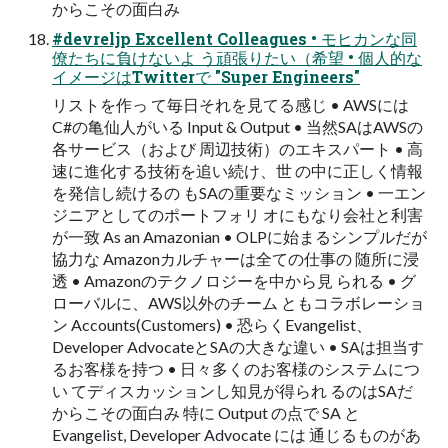
からこその⾯⽩み
#devreljp Excellent Colleagues • モヒカンな同
僚たちに負けないよ う頑張りたい（希望 • 個⼈的な
イメージはTwitterで "Super Engineers"
リストを作っ て毎⽇それを⾒てる感じ • AWSには
C#の⻲仙⼈がいる Input & Output • 当然SAはAWSの
各サービス（および 周辺技術）のエキスパート • ⾼
速に進化する技術を追い続け、世 の中に正しく情報
を発信し続けるの もSAの重要なミッション • ⼀エン
ジニアとしてのポートフォリ オにもなり会社と利害
が⼀致 As an Amazonian • OLPに始まるシンプルだが
協⼒な Amazonカルチャーは全ての仕事の 随所に浸
透 • Amazonのテクノロジーを中から⾒ られる • グ
ローバルに、AWS以外のチーム ともコラボレーショ
ン Accounts(Customers) • 恐らくEvangelist、
Developer AdvocateとSAの⼤きな違い • SAは担当す
るお客様を持つ • ⽇々多くのお客様のシステムにつ
い てディスカッションし知⾒が得られ るのはSAだ
からこその⾯⽩み 特に Output の点で SA と
Evangelist, Developer Advocate には 通じるものがあ