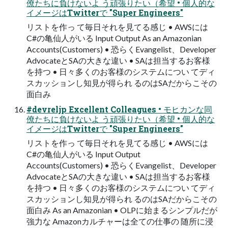
僚たちに負けないよ う頑張りたい（希望 • 個⼈的な
イメージはTwitterで "Super Engineers"
リストを作っ て毎⽇それを⾒てる感じ • AWSには
C#の⻲仙⼈がいる Input Output As an Amazonian
Accounts(Customers) • 恐らくEvangelist、Developer
AdvocateとSAの⼤きな違い • SAは担当するお客様
を持つ • ⽇々多くのお客様のシステムについ てディ
スカッションし知⾒が得られ るのはSAだからこその
⾯⽩み
#devreljp Excellent Colleagues • モヒカンな同
僚たちに負けないよ う頑張りたい（希望 • 個⼈的な
イメージはTwitterで "Super Engineers"
リストを作っ て毎⽇それを⾒てる感じ • AWSには
C#の⻲仙⼈がいる Input Output
Accounts(Customers) • 恐らくEvangelist、Developer
AdvocateとSAの⼤きな違い • SAは担当するお客様
を持つ • ⽇々多くのお客様のシステムについ てディ
スカッションし知⾒が得られ るのはSAだからこその
⾯⽩み As an Amazonian • OLPに始まるシンプルだが
強⼒な Amazonカルチャーは全ての仕事の 随所に浸