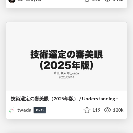
技術選定の審美眼（2025年版） / Understanding the Spiral of Technologies 2025 edition
twada
119
120k
PRO