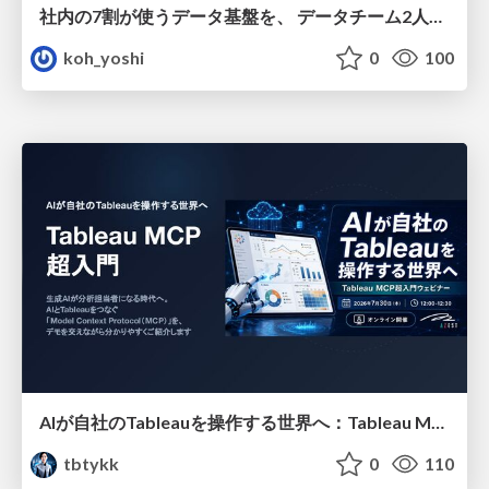
社内の7割が使うデータ基盤を、 データチーム2人で回すためにやったこと
koh_yoshi
0
100
AIが自社のTableauを操作する世界へ：Tableau MCP超入門
tbtykk
0
110