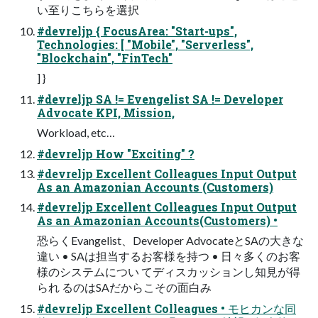
い⾄りこちらを選択
#devreljp { FocusArea: "Start-ups",
Technologies: [ "Mobile", "Serverless",
"Blockchain", "FinTech"
] }
#devreljp SA != Evengelist SA != Developer
Advocate KPI, Mission,
Workload, etc…
#devreljp How "Exciting" ?
#devreljp Excellent Colleagues Input Output
As an Amazonian Accounts (Customers)
#devreljp Excellent Colleagues Input Output
As an Amazonian Accounts(Customers) •
恐らくEvangelist、Developer AdvocateとSAの⼤きな
違い • SAは担当するお客様を持つ • ⽇々多くのお客
様のシステムについ てディスカッションし知⾒が得
られ るのはSAだからこその⾯⽩み
#devreljp Excellent Colleagues • モヒカンな同