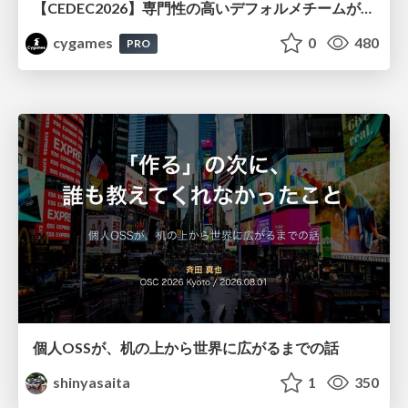
【CEDEC2026】専門性の高いデフォルメチームが挑んだ人材育成戦略 〜Cygames Academiaの企画から実施まで〜
cygames
0
480
PRO
個人OSSが、机の上から世界に広がるまでの話
shinyasaita
1
350