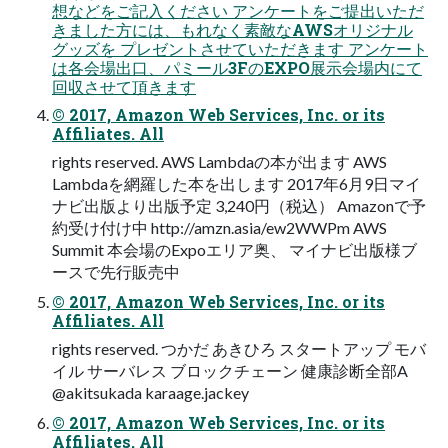
想などをご記⼊ください アンケートをご提出いただ
きました⽅には、もれなく素敵なAWSオリジナル
グッズを プレゼントさせていただきます アンケート
は各会場出⼝、パミール3FのEXPO展⽰会場内にて
回収させて頂きます
© 2017, Amazon Web Services, Inc. or its
Affiliates. All
rights reserved. AWS Lambdaの本が出ます AWS
Lambdaを網羅した本を出します 2017年6⽉9⽇マイ
ナビ出版より出版予定 3,240円（税込） Amazonで予
約受け付け中 http://amzn.asia/ew2WWPm AWS
Summit 本会場のExpoエリア奥、 マイナビ出版様ブ
ースで先⾏販売中
© 2017, Amazon Web Services, Inc. or its
Affiliates. All
rights reserved. つかだ あきひろ スタートアップ モバ
イル サーバレス ブロックチェーン 健康診断全部A
@akitsukada karaage.jackey
© 2017, Amazon Web Services, Inc. or its
Affiliates. All