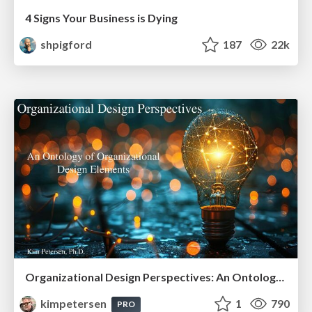
4 Signs Your Business is Dying
shpigford
187
22k
Organizational Design Perspectives: An Ontology of Organizational Design Elements
kimpetersen
1
790
PRO