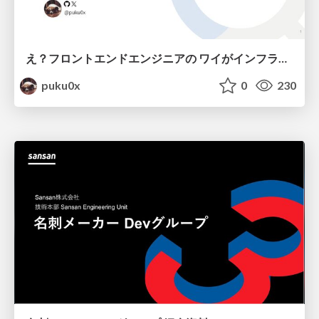
え？フロントエンドエンジニアの ワイがインフラも！？
puku0x
0
230