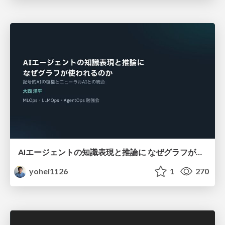
AIエージェントの知識表現と推論に なぜグラフが使われるのか - 記号的AIの復権とニューラルAIとの統合
yohei1126
1
270