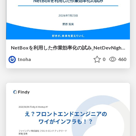
NetBoxを利用した作業効率化の試み_NetDevNight4
tnoha
0
460