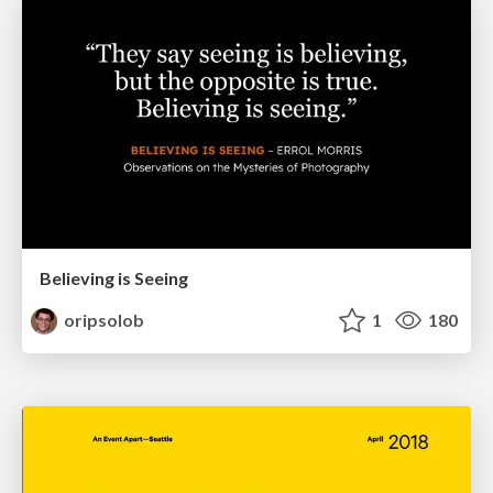
Believing is Seeing
oripsolob
1
180