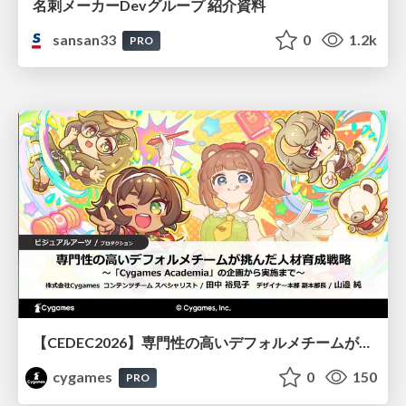
名刺メーカーDevグループ 紹介資料
sansan33
0
1.2k
PRO
【CEDEC2026】専門性の高いデフォルメチームが挑んだ人材育成戦略 〜Cygames Academiaの企画から実施まで〜
cygames
0
150
PRO