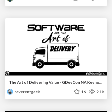
The Art of Delivering Value - GDevCon NA Keynote
reverentgeek
16
2.1k