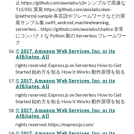
⽌ https://github.com/awslabs/s2n シンプルで⾼速な
TLS/SSL 実装 https://github.com/awslabs/aws-
{platform}-sample 各⾔語やフレームワークなどの実
装サンプル集 swift, android, machinelearning,
serverless… https://github.com/awslabs/chalice ⾮常
にコンパクトな Python 製の Serverless フレームワー
ク
© 2017, Amazon Web Services, Inc. or its
Affiliates. All
rights reserved. Express.js on Serverless How to Get
Started 始め⽅を知る How It Works 動作原理を知る
© 2017, Amazon Web Services, Inc. or its
Affiliates. All
rights reserved. Express.js on Serverless How to Get
Started 始め⽅を知る How It Works 動作原理を知る
© 2017, Amazon Web Services, Inc. or its
Affiliates. All
rights reserved. https://expressjs.com/
© 2017, Amazon Web Services, Inc. or its