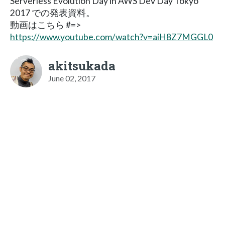
Serverless Evolution Day in AWS Dev Day Tokyo
2017 での発表資料。
動画はこちら #=>
https://www.youtube.com/watch?v=aiH8Z7MGGL0
akitsukada
June 02, 2017