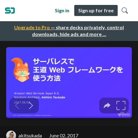
Sign in
Sign up for free
Upgrade to Pro
— share decks privately, control
downloads, hide ads and more …
akitsukada
June 02, 2017