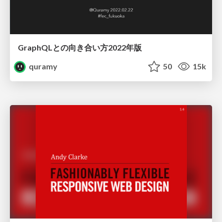
GraphQLとの向き合い方2022年版
quramy
50
15k