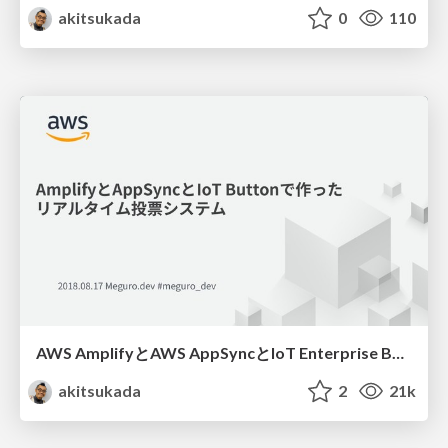
akitsukada
0
110
AWS AmplifyとAWS AppSyncとIoT Enterprise Buttonで作った リアルタイム投票システム / Real-time voting system using AWS AppSync, AWS Amplify and AWS IoT Enterprise Button
akitsukada
2
21k