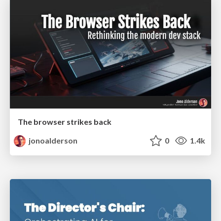
The browser strikes back
jonoalderson
0
1.4k