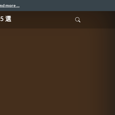
and more …
5 選