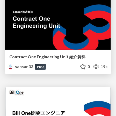
Contract One Engineering Unit 紹介資料
sansan33
0
19k
PRO