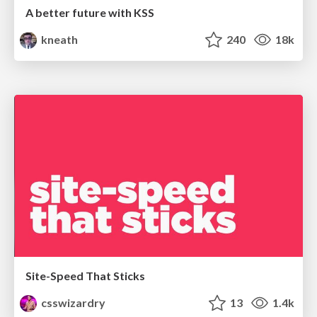
A better future with KSS
kneath
240
18k
Site-Speed That Sticks
csswizardry
13
1.4k