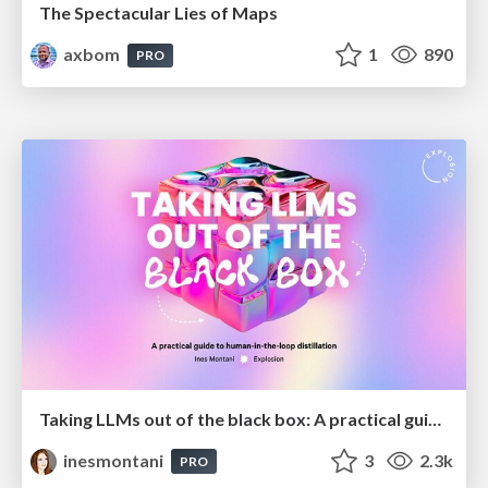
The Spectacular Lies of Maps
axbom
1
890
PRO
Taking LLMs out of the black box: A practical guide to human-in-the-loop distillation
inesmontani
3
2.3k
PRO