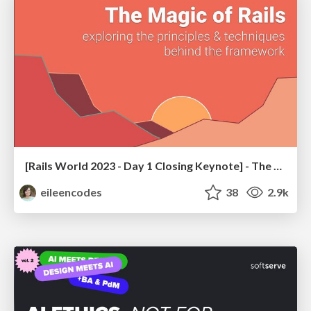
[Rails World 2023 - Day 1 Closing Keynote] - The Magic of Rails
eileencodes
38
2.9k