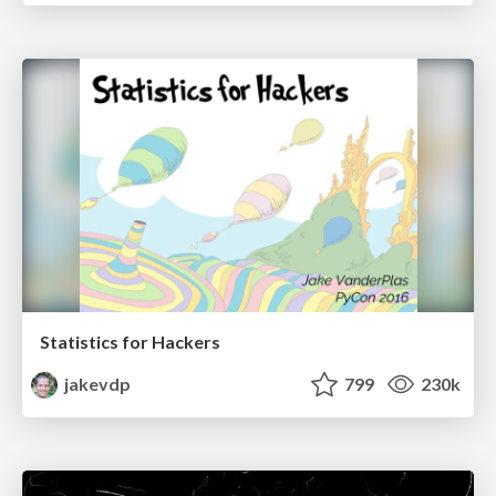
Statistics for Hackers
jakevdp
799
230k