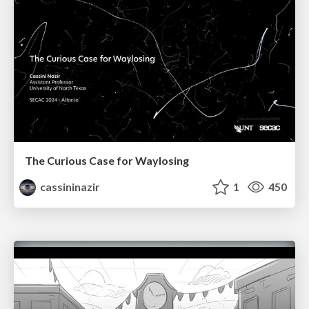
The Curious Case for Waylosing
cassininazir
1
450