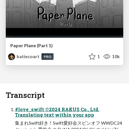
Paper Plane (Part 1)
katiecoart
1
10k
PRO
Transcript
#love_swift ©2024 RAKUS Co., Ltd.
Translating text within your app
集まれSwift好き！Swift愛好会スピンオフ WWDC24