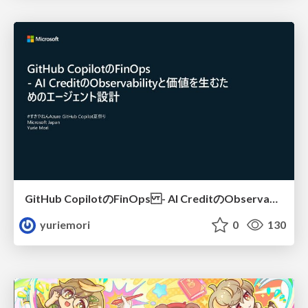
GitHub CopilotのFinOps - AI CreditのObservabilityと価値を生むためのエージェント設計
yuriemori
0
130