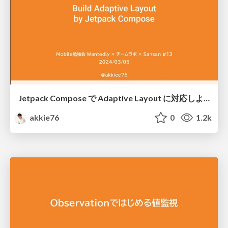
Jetpack Compose で Adaptive Layout に対応しよう
akkie76
0
1.2k