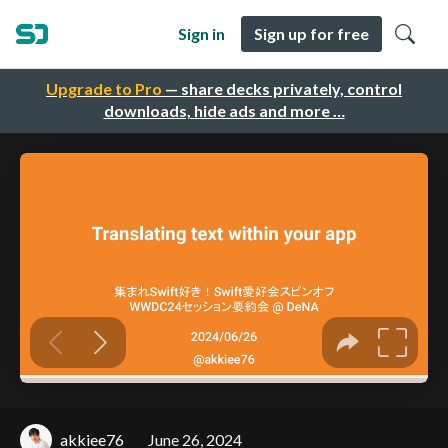
Sign in
Sign up for free
Upgrade to Pro
— share decks privately, control
downloads, hide ads and more …
akkiee76
June 26, 2024