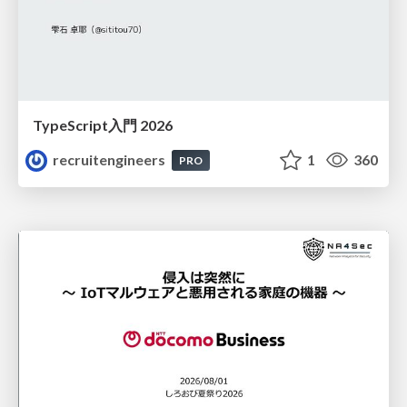
TypeScript入門 2026
recruitengineers
1
360
PRO