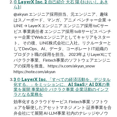
© LayerX Inc. 2 ⾃⼰紹介 ⼤⽯ 陽 (おおいし あき
ら) |
@akyun エンジニア採⽤担当、元エンジニア、趣味
はスノーボード、マンガ、アニメ ベンチャー企業 →
LINE → LayerX エンジニア エンジニア採用 toCサー
ビス 事業責任者 エンジニア採用 toBサービス ベンチ
ャー企業でWebエンジニアとしてキャリアをスター
ト。 その後、LINE株式会社に⼊社。リクルーターと
してDevOps、AI、データ、コーポレートIT組織の
プロダクト職の採⽤を担当。 2023年よりLayerXにて
バクラク事業、Fintech事業のソフトウェアエンジニ
アの採⽤を推進。 https://x.com/akyun_snow
https://note.com/akyun
3 © LayerX Inc. 「すべての経済活動を、デジタル
化する。」をミッションに、AI SaaSとAI DXの事
業を展開 事業紹介 バクラク事業 企業活動のインフ
ラとなる業務を
効率化するクラウドサービス Fintech事業 ソフトウ
ェアを駆使したアセットマネジ メント‧証券事業を合
弁会社にて展開 AI‧LLM事業 社内のナレッジやノウ