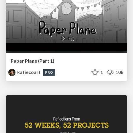
Paper Plane (Part 1)
katiecoart
1
10k
PRO