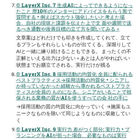
© LayerX Inc. 7 ⽣成AIによってできるようになっ
たこと 歴10年のメンターにアドバイスをもらう形で
質問する • 例えばスカウト強化したいと考えた場
合、⾃社の現状と課題を伝えた上で⽂ ⾯や週間で送
るべき通数や改善⽬標の⽴て⽅を聞いてみる ◦
⽂章案はどれだけでも叩きを作成してくれて、⽴て
るプランもそれらし いものが出てくる。深堀りして
AIと⼀緒に練り続けることもできる。 まったくの不
正解といえる出⼒は少ない ◦ あとは⼈がやればいい
状態までお膳⽴てされる。実⾏だけが残る
© LayerX Inc. 8 採⽤活動の均質化 全員に配られる
ベストプラクティス→採⽤活動の均質化 • シニアし
か持っていなかった経験から導かれるベストプラク
ティスが全員の ものになる。シニアがいることで担
保される業務の質がAIを使うすべての会 社の⼿に
→採⽤活動の質の均質化に向かっていく →施策もユ
ニークなものを除いて同じようなものに収斂してい
く
© LayerX Inc. 9 実⾏⼒ 差がつく部分: 実⾏⼒ • プ
ランニングをAIが担った場合、必要なものは実⾏