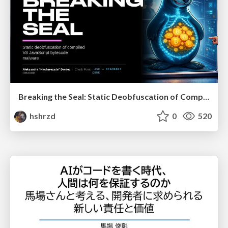
Breaking the Seal: Static Deobfuscation of Compiled V8 JavaScript Bytecode Malware
hshrzd
0
520