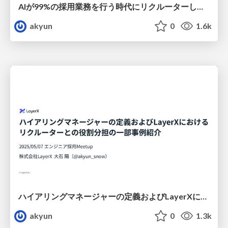
AIが99%の採用業務を行う時代にリクルーターしかできない「1%」のこと
akyun
0
1.6k
ハイアリングマネージャーの定義およびLayerXにおけるリクルーターとの役割分担の一部事例紹介
akyun
0
1.3k