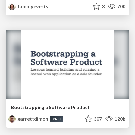
tammyeverts
3
700
Bootstrapping a Software Product
garrettdimon
307
120k
PRO