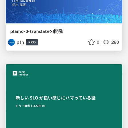
plamo-3-translateの開発
pfn
0
280
PRO