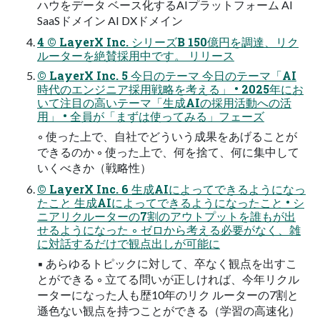
ハウをデータ ベース化するAIプラットフォーム AI
SaaSドメイン AI DXドメイン
4 © LayerX Inc. シリーズB 150億円を調達、リク
ルーターを絶賛採⽤中です。 リリース
© LayerX Inc. 5 今⽇のテーマ 今⽇のテーマ「AI
時代のエンジニア採⽤戦略を考える」 • 2025年にお
いて注⽬の⾼いテーマ「⽣成AIの採⽤活動への活
⽤」 • 全員が「まずは使ってみる」フェーズ
◦ 使った上で、⾃社でどういう成果をあげることが
できるのか ◦ 使った上で、何を捨て、何に集中して
いくべきか（戦略性）
© LayerX Inc. 6 ⽣成AIによってできるようになっ
たこと ⽣成AIによってできるようになったこと • シ
ニアリクルーターの7割のアウトプットを誰もが出
せるようになった ◦ ゼロから考える必要がなく、雑
に対話するだけで観点出しが可能に
▪ あらゆるトピックに対して、卒なく観点を出すこ
とができる ◦ ⽴てる問いが正しければ、今年リクル
ーターになった⼈も歴10年のリク ルーターの7割と
遜⾊ない観点を持つことができる（学習の⾼速化）