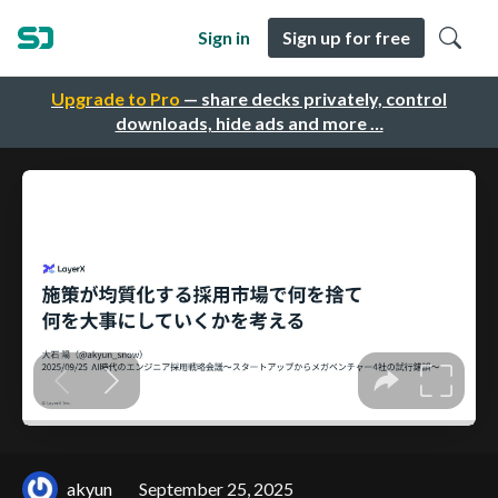
Sign in
Sign up for free
Upgrade to Pro
— share decks privately, control
downloads, hide ads and more …
akyun
September 25, 2025