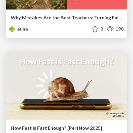
Why Mistakes Are the Best Teachers: Turning Failure into a Pathway for Growth
auna
0
190
How Fast Is Fast Enough? [PerfNow 2025]