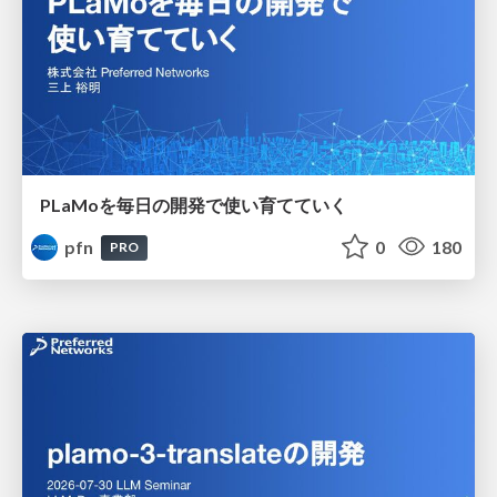
PLaMoを毎日の開発で使い育てていく
pfn
0
180
PRO