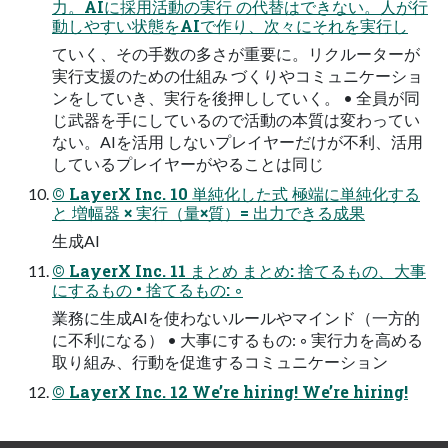
⼒。AIに採⽤活動の実⾏ の代替はできない。⼈が⾏
動しやすい状態をAIで作り、次々にそれを実⾏し
ていく、その⼿数の多さが重要に。リクルーターが
実⾏⽀援のための仕組み づくりやコミュニケーショ
ンをしていき、実⾏を後押ししていく。 • 全員が同
じ武器を⼿にしているので活動の本質は変わってい
ない。AIを活⽤ しないプレイヤーだけが不利、活⽤
しているプレイヤーがやることは同じ
© LayerX Inc. 10 単純化した式 極端に単純化する
と 増幅器 × 実⾏（量×質）= 出⼒できる成果
⽣成AI
© LayerX Inc. 11 まとめ まとめ: 捨てるもの、⼤事
にするもの • 捨てるもの: ◦
業務に⽣成AIを使わないルールやマインド（⼀⽅的
に不利になる） • ⼤事にするもの: ◦ 実⾏⼒を⾼める
取り組み、⾏動を促進するコミュニケーション
© LayerX Inc. 12 We’re hiring! We’re hiring!