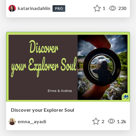
katarinadahlin
1
230
PRO
Discover your Explorer Soul
emna__ayadi
2
1.2k