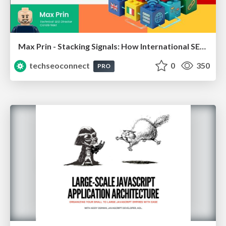
Max Prin - Stacking Signals: How International SEO Comes Together (And Falls Apart)
techseoconnect
0
350
PRO