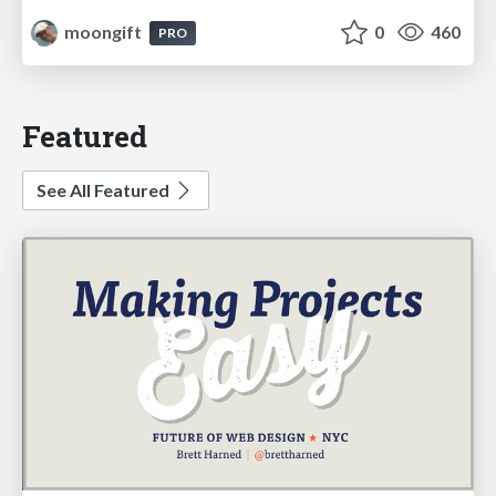
moongift
0
460
PRO
Featured
See All Featured