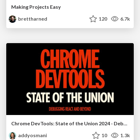
Making Projects Easy
brettharned
120
6.7k
Chrome DevTools: State of the Union 2024 - Debugging React & Beyond
addyosmani
10
1.3k