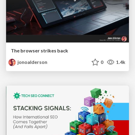
The browser strikes back
jonoalderson
0
1.4k