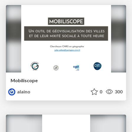
Mobiliscope
alaino
0
300