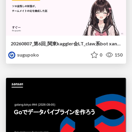
20260807_第6回_関東kaggler会LT_claw系bot xangiと始める、"寂しくない" kaggle
sugupoko
0
150