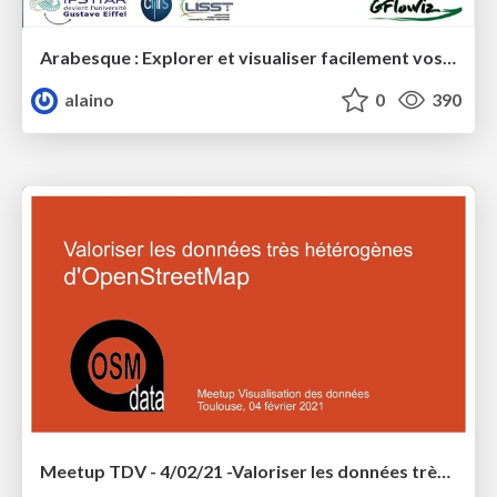
Arabesque : Explorer et visualiser facilement vos flux géo-localisés sur le web
alaino
0
390
Meetup TDV - 4/02/21 -Valoriser les données très hétérogènes d'Open Street Map