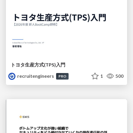
トヨタ⽣産⽅式(TPS)⼊⾨
recruitengineers
1
500
PRO