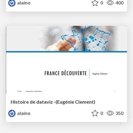
alaino
0
400
Histoire de dataviz -(Eugénie Clement)
alaino
0
350