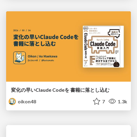
変化の早いClaude Codeを 書籍に落とし込む
oikon48
7
1.3k