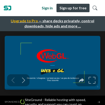
Sign in
Sign up for free
Upgrade to Pro
— share decks privately, control
downloads, hide ads and more …
SiteGround - Reliable hosting with speed,
·
→
SPONSORED
security, and support you can count on.