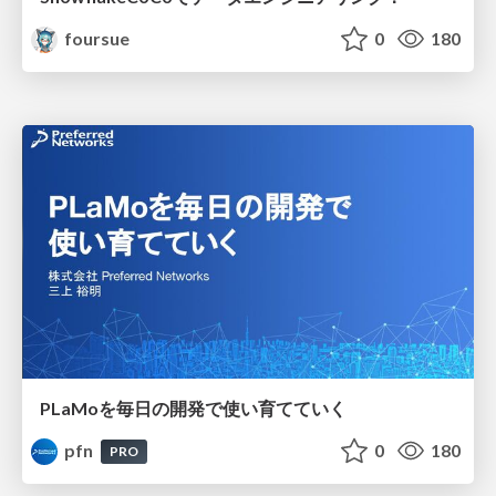
foursue
0
180
PLaMoを毎日の開発で使い育てていく
pfn
0
180
PRO