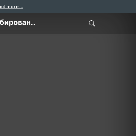
and more …
ирован...