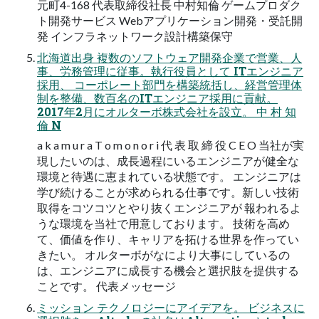
元町4-168 代表取締役社長 中村知倫 ゲームプロダク
ト開発サービス Webアプリケーション開発・受託開
発 インフラネットワーク設計構築保守
北海道出身 複数のソフトウェア開発企業で営業、人
事、労務管理に従事。執行役員として ITエンジニア
採用、 コーポレート部門を構築統括し、経営管理体
制を整備、数百名のITエンジニア採用に貢献。
2017年2月にオルターボ株式会社を設立。 中 村 知
倫 N
a k a m u r a T o m o n o r i 代 表 取 締 役 C E O 当社が実
現したいのは、成長過程にいるエンジニアが健全な
環境と待遇に恵まれている状態です。 エンジニアは
学び続けることが求められる仕事です。新しい技術
取得をコツコツとやり抜くエンジニアが 報われるよ
うな環境を当社で用意しております。 技術を高め
て、価値を作り、キャリアを拓ける世界を作ってい
きたい。 オルターボがなにより大事にしているの
は、エンジニアに成長する機会と選択肢を提供する
ことです。 代表メッセージ
ミッション テクノロジーにアイデアを。 ビジネスに