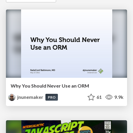
Why You Should Never Use an ORM
jnunemaker
61
9.9k
PRO