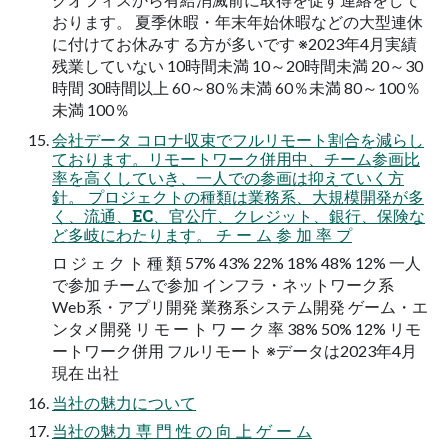
おります。 夏季休暇・年末年始休暇などの大型連休
に付けてお休みす る方が多いです ※2023年4月実績
残業していない 10時間未満 10～20時間未満 20～30
時間 30時間以上 60～80％未満 60％未満 80～100％
未満 100％
会社データ コロナ収束でフルリモート割合を減らし
ております。リモートワーク併用中、チーム参画比
率を高くしていき、一人での参画は抑えていく方
針。 プロジェクトの種類は業務系、大規模開発が多
く、流通、EC、官公庁、クレジット、銀行、保険な
ど多岐にわたります。 チ ー ム 参 加 率 プ
ロ ジ ェ ク ト 種 類 57% 43% 22% 18% 48% 12% 一人
で参加 チームで参加 インフラ・ネットワーク系
Web系・アプリ開発 業務系システム開発 ゲーム・エ
ンタメ開発 リ モ ー ト ワ ー ク 率 38% 50% 12% リモ
ートワーク併用 フルリモート ※データは2023年4月
現在 出社
当社の魅力について
当社の魅力 専 門 性 の 向 上 ゲ ー ム