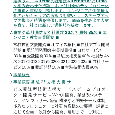
選択肢を。 Alterboの社名はAlternativeとturbo
を組み合わせた造語。 我々は社会のテクノロジー化
の推進と貢献を目指します。 エンジニアの価値最大
化のためキャリアの選択肢を増やし、 ステップアッ
プの機会と待遇を提供します。 価値を生み出す人材
を育て、社会に新しい選択肢を提案します。
事業沿革 社員数 5名 社員数 20名 社員数 35名 ◼ エ
ンジニア教育事業開始 ◼
常駐技術支援開始 ◼ オフィス移転 ◼ 自社アプリ開発
開始 ◼ 受託開発開始 中長期目標 ◼ 自社サービス
30％ ◼ 受託開発30％ ◼ 常駐技術支援40％ 社員数 46
名 2017 2018 2019 2020 2021 2022 2025 ◼ 自社サー
ビス10％ ◼ 受託開発10％ ◼ 常駐技術支援80％
事業概要
事業概要 常 駐 型 技 術 支 援 サ ー
ビ ス 受 託 型 技 術 支 援 サ ー ビ ス ゲ ー ム プ ロ ダ
ク ト 開 発 サ ー ビ ス Web系開発、業務系システ
ム、イン フラサーバ設計構築など開発チーム 体制、
多彩なプロジェクトに対応 お客様のご要望、課題に
応じて企画・ 設計から開発、運用まで、ご対応。