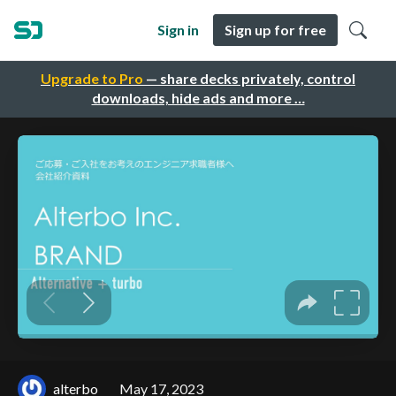
Sign in
Sign up for free
Upgrade to Pro
— share decks privately, control
downloads, hide ads and more …
alterbo
May 17, 2023