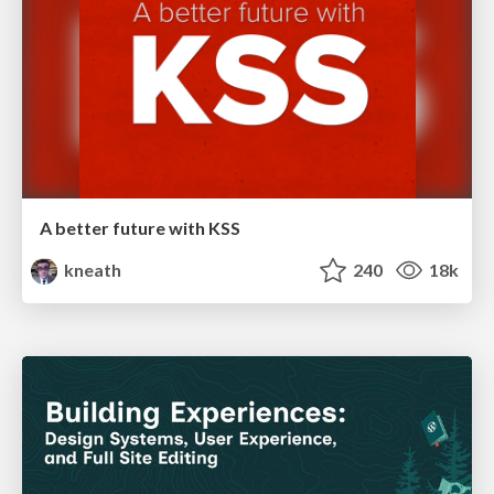
A better future with KSS
kneath
240
18k