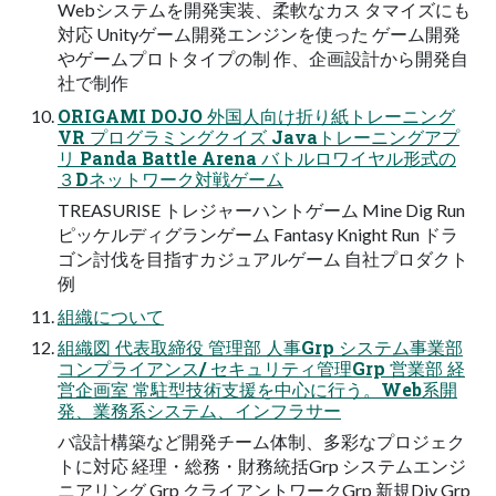
Webシステムを開発実装、柔軟なカス タマイズにも
対応 Unityゲーム開発エンジンを使った ゲーム開発
やゲームプロトタイプの制 作、企画設計から開発自
社で制作
ORIGAMI DOJO 外国人向け折り紙トレーニング
VR プログラミングクイズ Javaトレーニングアプ
リ Panda Battle Arena バトルロワイヤル形式の
３Dネットワーク対戦ゲーム
TREASURISE トレジャーハントゲーム Mine Dig Run
ピッケルディグランゲーム Fantasy Knight Run ドラ
ゴン討伐を目指すカジュアルゲーム 自社プロダクト
例
組織について
組織図 代表取締役 管理部 人事Grp システム事業部
コンプライアンス/ セキュリティ管理Grp 営業部 経
営企画室 常駐型技術支援を中心に行う。Web系開
発、業務系システム、インフラサー
バ設計構築など開発チーム体制、多彩なプロジェク
トに対応 経理・総務・財務統括Grp システムエンジ
ニアリング Grp クライアントワークGrp 新規Div Grp