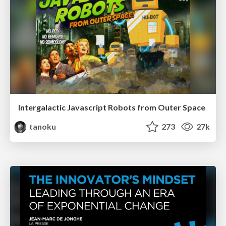
Intergalactic Javascript Robots from Outer Space
tanoku
273
27k