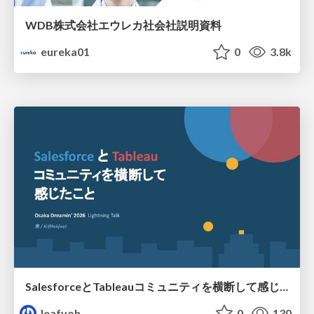
WDB株式会社エウレカ社会社説明資料
eureka01
0
3.8k
SalesforceとTableauコミュニティを横断して感じたこと（Osaka Dreamin）
leafyoh
0
130