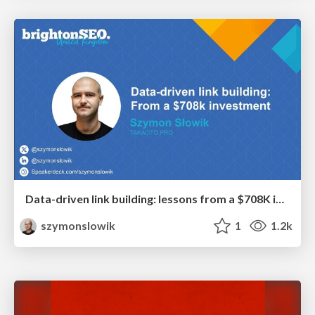
Data-driven link building: lessons from a $708K investment (BrightonSEO talk)
szymonslowik
1
1.2k