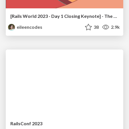
[Rails World 2023 - Day 1 Closing Keynote] - The Magic of Rails
eileencodes
38
2.9k
RailsConf 2023