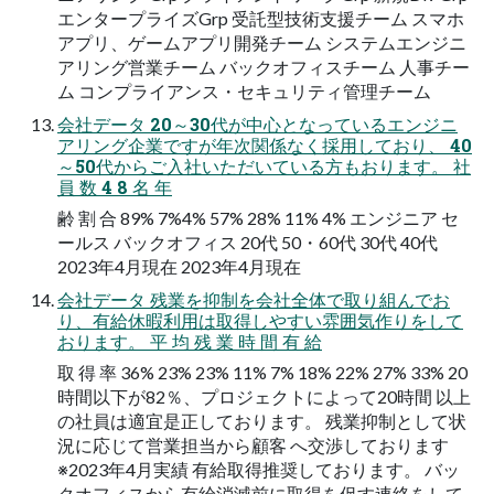
エンタープライズGrp 受託型技術支援チーム スマホ
アプリ、ゲームアプリ開発チーム システムエンジニ
アリング営業チーム バックオフィスチーム 人事チー
ム コンプライアンス・セキュリティ管理チーム
会社データ 20～30代が中心となっているエンジニ
アリング企業ですが年次関係なく採用しており、 40
～50代からご入社いただいている方もおります。 社
員 数 4 8 名 年
齢 割 合 89% 7%4% 57% 28% 11% 4% エンジニア セ
ールス バックオフィス 20代 50・60代 30代 40代
2023年4月現在 2023年4月現在
会社データ 残業を抑制を会社全体で取り組んでお
り、有給休暇利用は取得しやすい雰囲気作りをして
おります。 平 均 残 業 時 間 有 給
取 得 率 36% 23% 23% 11% 7% 18% 22% 27% 33% 20
時間以下が82％、プロジェクトによって20時間 以上
の社員は適宜是正しております。 残業抑制として状
況に応じて営業担当から顧客 へ交渉しております
※2023年4月実績 有給取得推奨しております。 バッ
クオフィスから有給消滅前に取得を促す連絡をして