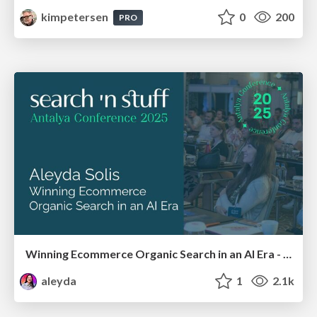
kimpetersen
0
200
PRO
Winning Ecommerce Organic Search in an AI Era - #searchnstuff2025
aleyda
1
2.1k