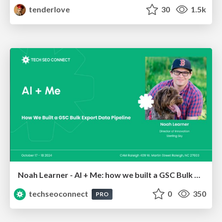
tenderlove
30
1.5k
Noah Learner - AI + Me: how we built a GSC Bulk Export data pipeline
techseoconnect
0
350
PRO