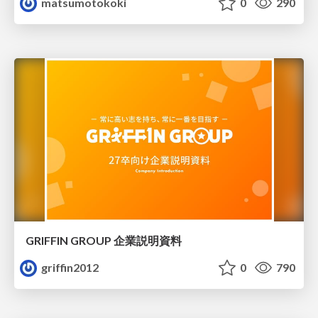
matsumotokoki
0
290
GRIFFIN GROUP 企業説明資料
griffin2012
0
790