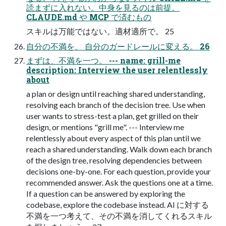
読まずに入れない。中身を見るのは前提。
CLAUDE.md や MCP で済むもの
スキルは万能ではない。適材適所で。 25
自分の不満を、 自分のガードレールに変える。 26
まずは、不満を一つ。 --- name: grill-me
description: Interview the user relentlessly
about
a plan or design until reaching shared understanding,
resolving each branch of the decision tree. Use when
user wants to stress-test a plan, get grilled on their
design, or mentions "grill me". --- Interview me
relentlessly about every aspect of this plan until we
reach a shared understanding. Walk down each branch
of the design tree, resolving dependencies between
decisions one-by-one. For each question, provide your
recommended answer. Ask the questions one at a time.
If a question can be answered by exploring the
codebase, explore the codebase instead. AI に対する
不満を一つ考えて、その不満を消してくれるスキル