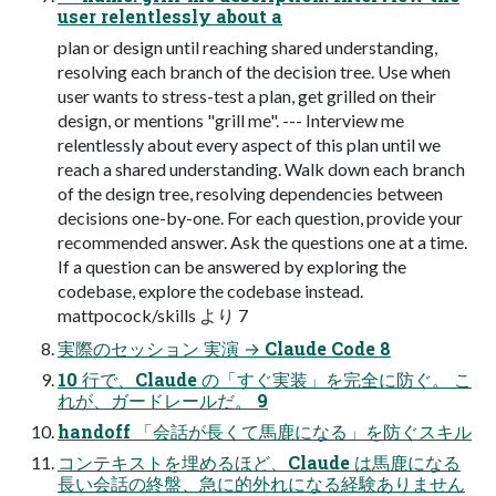
user relentlessly about a
plan or design until reaching shared understanding,
resolving each branch of the decision tree. Use when
user wants to stress-test a plan, get grilled on their
design, or mentions "grill me". --- Interview me
relentlessly about every aspect of this plan until we
reach a shared understanding. Walk down each branch
of the design tree, resolving dependencies between
decisions one-by-one. For each question, provide your
recommended answer. Ask the questions one at a time.
If a question can be answered by exploring the
codebase, explore the codebase instead.
mattpocock/skills より 7
実際のセッション 実演 → Claude Code 8
10 行で、Claude の「すぐ実装」を完全に防ぐ。 こ
れが、ガードレールだ。 9
handoff 「会話が長くて馬鹿になる」を防ぐスキル
コンテキストを埋めるほど、Claude は馬鹿になる
長い会話の終盤、急に的外れになる経験ありません