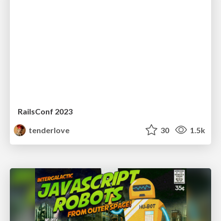
RailsConf 2023
tenderlove
30
1.5k