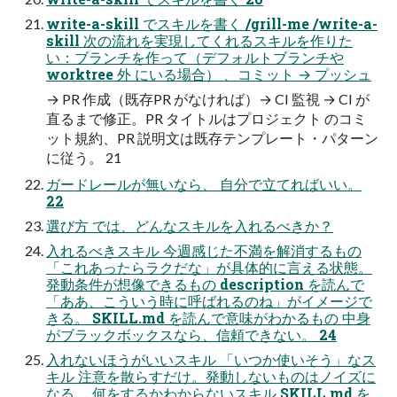
write-a-skill でスキルを書く /grill-me /write-a-
skill 次の流れを実現してくれるスキルを作りた
い：ブランチを作って（デフォルトブランチや
worktree 外 にいる場合） 、コミット → プッシュ
→ PR 作成（既存PR がなければ）→ CI 監視 → CI が
直るまで修正。PR タイトルはプロジェクト のコミ
ット規約、PR 説明文は既存テンプレート・パターン
に従う。 21
ガードレールが無いなら、 自分で立てればいい。
22
選び方 では、どんなスキルを入れるべきか？
入れるべきスキル 今週感じた不満を解消するもの
「これあったらラクだな」が具体的に言える状態。
発動条件が想像できるもの description を読んで
「ああ、こういう時に呼ばれるのね」がイメージで
きる。 SKILL.md を読んで意味がわかるもの 中身
がブラックボックスなら、信頼できない。 24
入れないほうがいいスキル 「いつか使いそう」なス
キル 注意を散らすだけ。発動しないものはノイズに
なる。 何をするかわからないスキル SKILL.md を