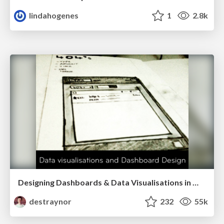
lindahogenes
1
2.8k
Designing Dashboards & Data Visualisations in Web Apps
destraynor
232
55k