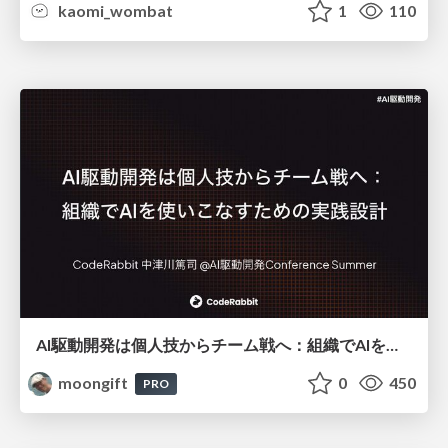
kaomi_wombat
1
110
AI駆動開発は個人技からチーム戦へ：組織でAIを使いこなすための実践設計
moongift
0
450
PRO