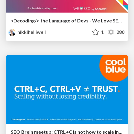
<Decoding/> the Language of Devs - We Love SEO 2024
nikkihalliwell
1
280
SEO Brein meetup: CTRL+C is not how to scale international SEO