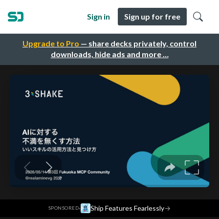
Sign in
Sign up for free
Upgrade to Pro
— share decks privately, control
downloads, hide ads and more …
·
Ship Features Fearlessly
→
SPONSORED