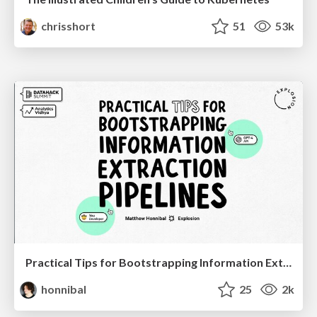
chrisshort
51
53k
Practical Tips for Bootstrapping Information Extraction Pipelines
honnibal
25
2k