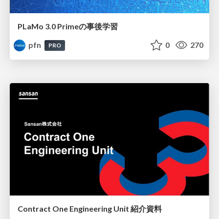
PLaMo 3.0 Primeの事後学習
pfn
0
270
PRO
Contract One Engineering Unit 紹介資料