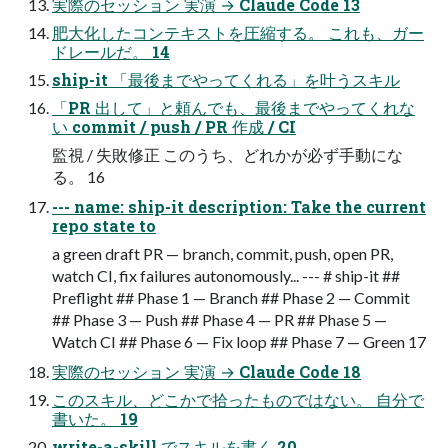
実際のセッション 実演 → Claude Code 13
肥大化したコンテキストを圧縮する。 これも、ガー
ドレールだ。 14
ship-it 「最後までやってくれる」を叶うスキル
「PR 出して」と頼んでも、最後までやってくれな
い commit / push / PR 作成 / CI
監視 / 失敗修正 このうち、どれかが必ず手動にな
る。 16
--- name: ship-it description: Take the current
repo state to
a green draft PR — branch, commit, push, open PR,
watch CI, fix failures autonomously... --- # ship-it ##
Preflight ## Phase 1 — Branch ## Phase 2 — Commit
## Phase 3 — Push ## Phase 4 — PR ## Phase 5 —
Watch CI ## Phase 6 — Fix loop ## Phase 7 — Green 17
実際のセッション 実演 → Claude Code 18
このスキル、どこかで拾ったものではない。 自分で
書いた。 19
write-a-skill でスキルを書く 20