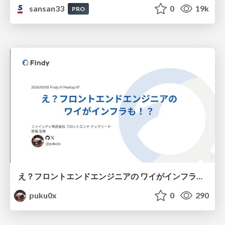
sansan33
0
19k
PRO
え？フロントエンドエンジニアの ワイがインフラも！？
puku0x
0
290