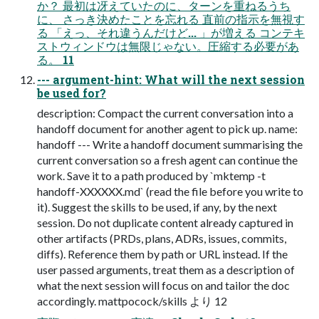
か？ 最初は冴えていたのに、ターンを重ねるうち
に、 さっき決めたことを忘れる 直前の指示を無視す
る 「えっ、それ違うんだけど... 」が増える コンテキ
ストウィンドウは無限じゃない。圧縮する必要があ
る。 11
--- argument-hint: What will the next session
be used for?
description: Compact the current conversation into a
handoff document for another agent to pick up. name:
handoff --- Write a handoff document summarising the
current conversation so a fresh agent can continue the
work. Save it to a path produced by `mktemp -t
handoff-XXXXXX.md` (read the file before you write to
it). Suggest the skills to be used, if any, by the next
session. Do not duplicate content already captured in
other artifacts (PRDs, plans, ADRs, issues, commits,
diffs). Reference them by path or URL instead. If the
user passed arguments, treat them as a description of
what the next session will focus on and tailor the doc
accordingly. mattpocock/skills より 12