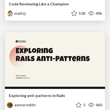
Code Reviewing Like a Champion
maltzj
528
40k
Exploring anti-patterns in Rails
aemeredith
3
460