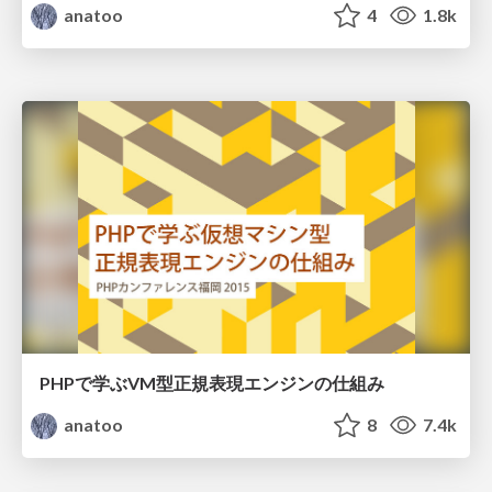
anatoo
4
1.8k
PHPで学ぶVM型正規表現エンジンの仕組み
anatoo
8
7.4k