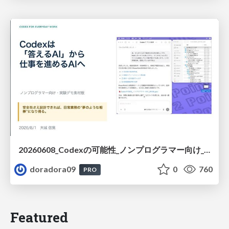
20260608_Codexの可能性_ノンプログラマー向け_大城追記
doradora09
0
760
PRO
Featured