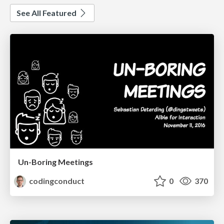
See All Featured
Un-Boring Meetings
codingconduct
0
370