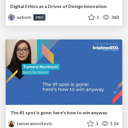
Digital Ethics as a Driver of Design Innovation
axbom
1
360
PRO
The #1 spot is gone: here's how to win anyway
tamaranovitovic
3
1.1k