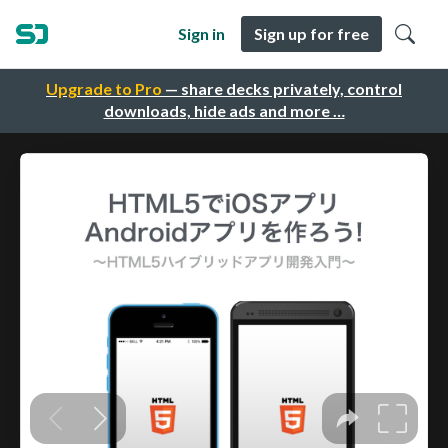
Sign in
Sign up for free
Upgrade to Pro
— share decks privately, control
downloads, hide ads and more …