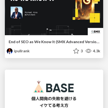
End of SEO as We Know It (SMX Advanced Version)
ipullrank
3
4.3k