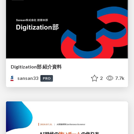
Digitization部 紹介資料
sansan33
2
7.7k
PRO