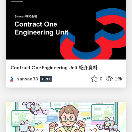
Contract One Engineering Unit 紹介資料
sansan33
0
19k
PRO