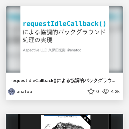
requestIdleCallback()による協調的バックグラウンド処理の実現 / requestIdleCallback()
anatoo
0
4.2k